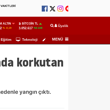
VAKİTLERİ
M ALTIN
BITCOIN TL
Üyelik
52
3.052.617
% -0,19
%0.228
MENÜ
Eğitim
Teknoloji
Köşe Yazarları
ında korkutan
nedenle yangın çıktı.