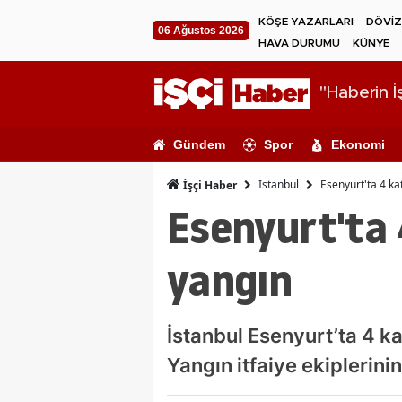
KÖŞE YAZARLARI
DÖVİZ
06 Ağustos 2026
HAVA DURUMU
KÜNYE
"Haberin İş
Gündem
Spor
Ekonomi
İstanbul
Esenyurt'ta 4 ka
İşçi Haber
Esenyurt'ta 
yangın
İstanbul Esenyurt’ta 4 ka
Yangın itfaiye ekiplerin