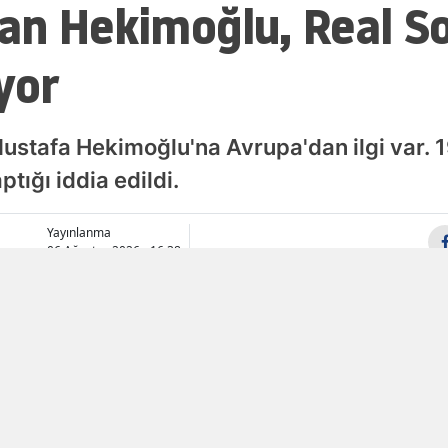
an Hekimoğlu, Real S
Malatya
yor
Manisa
Kahramanmaraş
ustafa Hekimoğlu'na Avrupa'dan ilgi var. 
Mardin
ptığı iddia edildi.
Muğla
Yayınlanma
Muş
06 Ağustos 2026 - 16:38
Nevşehir
Niğde
Ordu
Rize
Sakarya