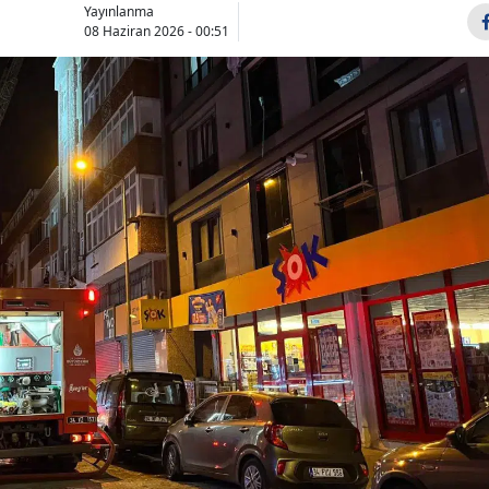
Yayınlanma
Bilecik
08 Haziran 2026 - 00:51
Bingöl
Bitlis
Bolu
Burdur
Bursa
Çanakkale
Çankırı
Çorum
Denizli
Diyarbakır