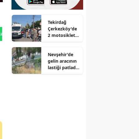
Tekirdağ
Çerkezköy'de
tan Gönder
2 motosiklet
çarpıştı :
Sürücü
Nevşehir'de
yaralandı
gelin aracının
lastiği patladı :
Otomobilin
takla attığı
kaza
kamerada