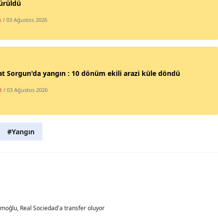
ürüldü
Mersin
k
/ 03 Ağustos 2026
İstanbul
İzmir
t Sorgun'da yangın : 10 dönüm ekili arazi küle döndü
Kars
t
/ 03 Ağustos 2026
Kastamonu
Kayseri
#Yangın
Kırklareli
Kırşehir
Kocaeli
Konya
moğlu, Real Sociedad'a transfer oluyor
Kütahya