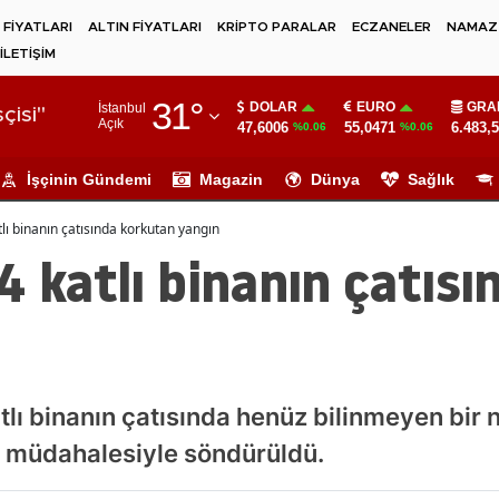
 FİYATLARI
ALTIN FİYATLARI
KRİPTO PARALAR
ECZANELER
NAMAZ 
İLETİŞİM
Adana
31
°
DOLAR
EURO
GRA
İstanbul
Adıyaman
çisi"
Açık
47,6006
55,0471
6.483,
%0.06
%0.06
Afyonkarahisar
İşçinin Gündemi
Magazin
Dünya
Sağlık
Ağrı
tlı binanın çatısında korkutan yangın
Amasya
4 katlı binanın çatıs
Ankara
Antalya
Artvin
tlı binanın çatısında henüz bilinmeyen bir 
Aydın
in müdahalesiyle söndürüldü.
Balıkesir