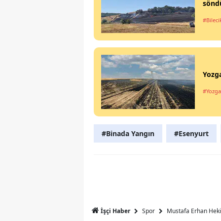
sönd
#Bileci
Yozga
#Yozga
#Binada Yangın
#Esenyurt
Spor
Mustafa Erhan Heki
İşçi Haber