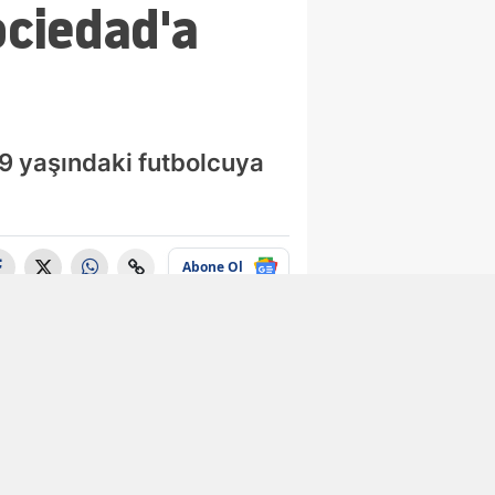
ociedad'a
19 yaşındaki futbolcuya
Abone Ol