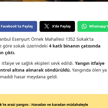
Edirne
Elazığ
Erzincan
Facebook'ta Paylaş
X'de Paylaş
Whatsapp'
Erzurum
stanbul Esenyurt Örnek Mahallesi 1352 Sokak’ta
ye göre sokak üzerindeki
4 katlı binanın çatısında
Eskişehir
n çıktı.
Gaziantep
 itfaiye ve sağlık ekipleri sevk edildi.
Yangın itfaiye
Giresun
ntrol altına alınarak söndürüldü.
Yangında ölen ya
Gümüşhane
 maddi hasar meydana geldi.
Hakkari
Hatay
ik'te arazi yangını : Havadan ve karadan müdahaleyle
Isparta