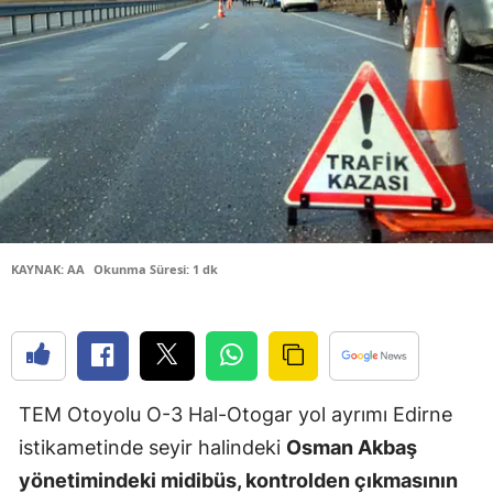
Bilecik
Bingöl
Bitlis
Bolu
Burdur
Bursa
KAYNAK: AA
Okunma Süresi: 1 dk
Çanakkale
Çankırı
Çorum
TEM Otoyolu O-3 Hal-Otogar yol ayrımı Edirne
Denizli
istikametinde seyir halindeki
Osman Akbaş
Diyarbakır
yönetimindeki midibüs, kontrolden çıkmasının