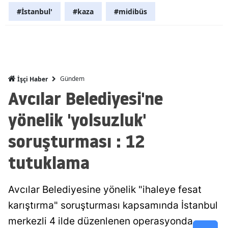
#İstanbul'
#kaza
#midibüs
Mersin
İstanbul
İzmir
Kars
Gündem
İşçi Haber
Avcılar Belediyesi'ne
Kastamonu
yönelik 'yolsuzluk'
Kayseri
soruşturması : 12
Kırklareli
tutuklama
Kırşehir
Kocaeli
Avcılar Belediyesine yönelik "ihaleye fesat
Konya
karıştırma" soruşturması kapsamında İstanbul
merkezli 4 ilde düzenlenen operasyonda
Kütahya