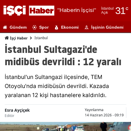
31
°
İstanbul
"Haberin İşçisi"
Açık
Adana
Gündem
Spor
Ekonomi
İşçinin Gündemi
Adıyaman
İstanbul
İşçi Haber
Afyonkarahi
İstanbul Sultagazi'de
Ağrı
midibüs devrildi : 12 yaralı
Amasya
İstanbul'un Sultangazi ilçesinde, TEM
Ankara
Otoyolu'nda midibüsün devrildi. Kazada
Antalya
yaralanan 12 kişi hastanelere kaldırıldı.
Artvin
Esra Ayçiçek
Yayınlanma
Aydın
14 Haziran 2026 - 09:19
Editör
Balıkesir