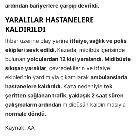
ardından bariyerlere çarpıp devrildi.
Edirne
YARALILAR HASTANELERE
Elazığ
KALDIRILDI
Erzincan
İhbar üzerine olay yerine
itfaiye, sağlık ve polis
Erzurum
ekipleri sevk edildi.
Kazada, midibüs içerisinde
Eskişehir
bulunan
yolculardan 12 kişi yaralandı.
Midibüste
sıkışan yaralılar
, çevredekilerin ve itfaiye
Gaziantep
ekiplerinin yardımıyla çıkartılarak
ambulanslarla
Giresun
hastanelere kaldırıldı.
Kaza nedeniyle
tek
Gümüşhan
şeritten sağlanan trafik, yaklaşık 2 saat süren
çalışmaların ardından
midibüsün kaldırılmasıyla
Hakkari
normale döndü.
Hatay
Kaynak: AA
Isparta