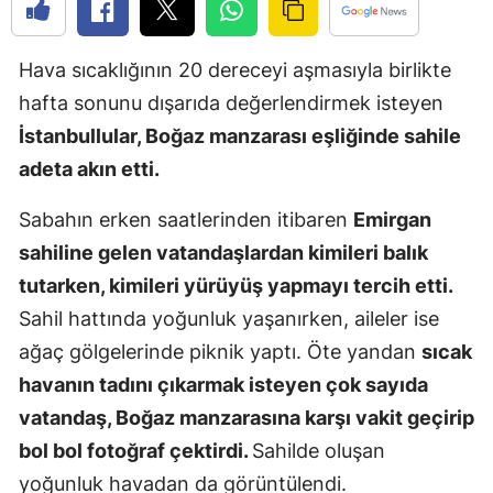
Edirne
Hava sıcaklığının 20 dereceyi aşmasıyla birlikte
Elazığ
hafta sonunu dışarıda değerlendirmek isteyen
Erzincan
İstanbullular, Boğaz manzarası eşliğinde sahile
Erzurum
adeta akın etti.
Eskişehir
Sabahın erken saatlerinden itibaren
Emirgan
sahiline gelen vatandaşlardan kimileri balık
Gaziantep
tutarken, kimileri yürüyüş yapmayı tercih etti.
Giresun
Sahil hattında yoğunluk yaşanırken, aileler ise
Gümüşhan
ağaç gölgelerinde piknik yaptı. Öte yandan
sıcak
havanın tadını çıkarmak isteyen çok sayıda
Hakkari
vatandaş, Boğaz manzarasına karşı vakit geçirip
Hatay
bol bol fotoğraf çektirdi.
Sahilde oluşan
Isparta
yoğunluk havadan da görüntülendi.