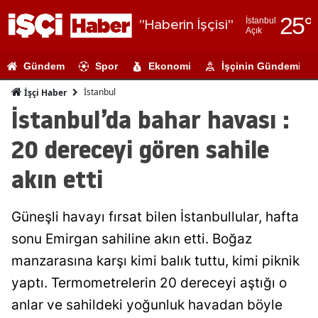
25
°
İstanbul
"Haberin İşçisi"
Açık
Adana
Gündem
Spor
Ekonomi
İşçinin Gündemi
Adıyaman
İstanbul
İşçi Haber
Afyonkarahi
İstanbul’da bahar havası :
Ağrı
20 dereceyi gören sahile
Amasya
akın etti
Ankara
Güneşli havayı fırsat bilen İstanbullular, hafta
Antalya
sonu Emirgan sahiline akın etti. Boğaz
Artvin
manzarasına karşı kimi balık tuttu, kimi piknik
Aydın
yaptı. Termometrelerin 20 dereceyi aştığı o
anlar ve sahildeki yoğunluk havadan böyle
Balıkesir