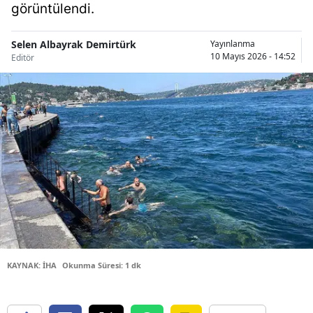
görüntülendi.
Bilecik
Bingöl
Selen Albayrak Demirtürk
Yayınlanma
10 Mayıs 2026 - 14:52
Editör
Bitlis
Bolu
Burdur
Bursa
Çanakkale
Çankırı
Çorum
KAYNAK: İHA
Okunma Süresi: 1 dk
Denizli
Diyarbakır