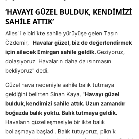
Mersin
‘HAVAYI GÜZEL BULDUK, KENDIMIZI
SAHILE ATTIK’
İstanbul
Ailesi ile birlikte sahile yürüyüşe gelen Taşın
İzmir
Özdemir, "
Havalar güzel, biz de değerlendirmek
Kars
için ailecek Emirgan sahile geldik.
Geziyoruz,
Kastamonu
dolaşıyoruz. Havaların daha da ısınmasını
bekliyoruz" dedi.
Kayseri
Güzel hava nedeniyle sahile balık tutmaya
Kırklareli
geldiğini belirten Sinan Kaya, "
Havayı güzel
Kırşehir
bulduk, kendimizi sahile attık. Uzun zamandır
Kocaeli
boğazda balık yoktu. Balık tutmaya geldik.
Havaların güzelleşmesiyle birlikte balık
Konya
bollaşmaya başladı. Balık tutuyoruz, piknik
Kütahya