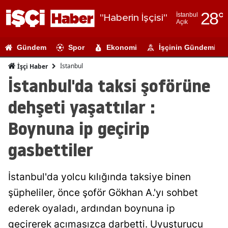
28
°
İstanbul
"Haberin İşçisi"
Açık
Adana
Gündem
Spor
Ekonomi
İşçinin Gündemi
Adıyaman
İstanbul
İşçi Haber
Afyonkarahi
İstanbul'da taksi şoförüne
Ağrı
dehşeti yaşattılar :
Amasya
Boynuna ip geçirip
Ankara
gasbettiler
Antalya
İstanbul'da yolcu kılığında taksiye binen
Artvin
şüpheliler, önce şoför Gökhan A.'yı sohbet
Aydın
ederek oyaladı, ardından boynuna ip
Balıkesir
geçirerek acımasızca darbetti. Uyuşturucu