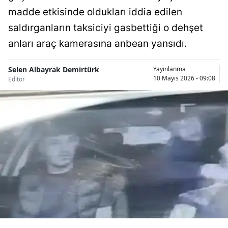
madde etkisinde oldukları iddia edilen
Bilecik
saldırganların taksiciyi gasbettiği o dehşet
Bingöl
anları araç kamerasına anbean yansıdı.
Bitlis
Selen Albayrak Demirtürk
Yayınlanma
Bolu
10 Mayıs 2026 - 09:08
Editör
Burdur
Bursa
Çanakkale
Çankırı
Çorum
Denizli
Diyarbakır