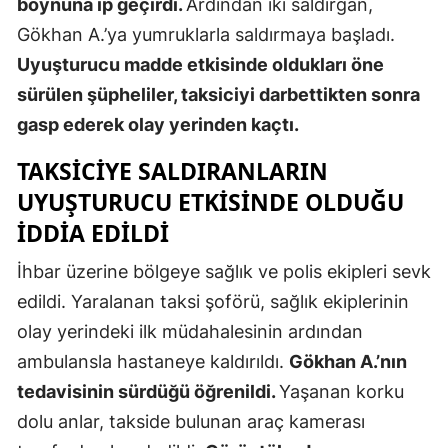
boynuna ip geçirdi.
Ardından iki saldırgan,
Mersin
Gökhan A.’ya yumruklarla saldırmaya başladı.
Uyuşturucu madde etkisinde oldukları öne
İstanbul
sürülen şüpheliler, taksiciyi darbettikten sonra
İzmir
gasp ederek olay yerinden kaçtı.
Kars
TAKSICIYE SALDIRANLARIN
Kastamonu
UYUŞTURUCU ETKISINDE OLDUĞU
IDDIA EDILDI
Kayseri
İhbar üzerine bölgeye sağlık ve polis ekipleri sevk
Kırklareli
edildi. Yaralanan taksi şoförü, sağlık ekiplerinin
Kırşehir
olay yerindeki ilk müdahalesinin ardından
Kocaeli
ambulansla hastaneye kaldırıldı.
Gökhan A.’nın
tedavisinin sürdüğü öğrenildi.
Yaşanan korku
Konya
dolu anlar, takside bulunan araç kamerası
Kütahya