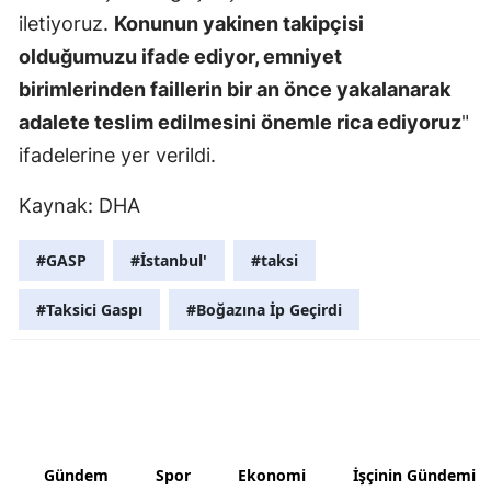
iletiyoruz.
Konunun yakinen takipçisi
Samsun
olduğumuzu ifade ediyor, emniyet
Siirt
birimlerinden faillerin bir an önce yakalanarak
adalete teslim edilmesini önemle rica ediyoruz
"
Sinop
ifadelerine yer verildi.
Sivas
Kaynak: DHA
Tekirdağ
#GASP
#İstanbul'
#taksi
Tokat
Trabzon
#Taksici Gaspı
#Boğazına İp Geçirdi
Tunceli
Şanlıurfa
Uşak
Gündem
Spor
Ekonomi
İşçinin Gündemi
Van