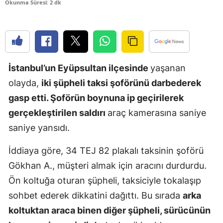
Okunma Süresi: 2 dk
Edirne
Elazığ
Erzincan
İstanbul’un Eyüpsultan ilçesinde
yaşanan
Erzurum
olayda,
iki şüpheli taksi şoförünü darbederek
Eskişehir
gasp etti. Şoförün boynuna ip geçirilerek
gerçekleştirilen saldırı
araç kamerasına saniye
Gaziantep
saniye yansıdı.
Giresun
İddiaya göre, 34 TEJ 82 plakalı taksinin şoförü
Gümüşhan
Gökhan A., müşteri almak için aracını durdurdu.
Hakkari
Ön koltuğa oturan şüpheli, taksiciyle tokalaşıp
sohbet ederek dikkatini dağıttı. Bu sırada
arka
Hatay
koltuktan araca binen diğer şüpheli, sürücünün
Isparta