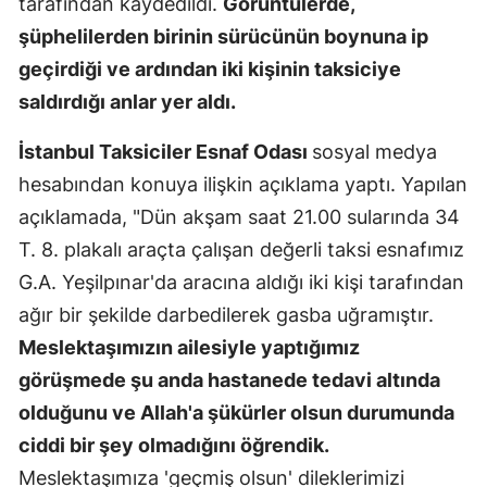
tarafından kaydedildi.
Görüntülerde,
Malatya
şüphelilerden birinin sürücünün boynuna ip
geçirdiği ve ardından iki kişinin taksiciye
Manisa
saldırdığı anlar yer aldı.
Kahramanm
İstanbul Taksiciler Esnaf Odası
sosyal medya
Mardin
hesabından konuya ilişkin açıklama yaptı. Yapılan
Muğla
açıklamada, "Dün akşam saat 21.00 sularında 34
T. 8. plakalı araçta çalışan değerli taksi esnafımız
Muş
G.A. Yeşilpınar'da aracına aldığı iki kişi tarafından
Nevşehir
ağır bir şekilde darbedilerek gasba uğramıştır.
Niğde
Meslektaşımızın ailesiyle yaptığımız
görüşmede şu anda hastanede tedavi altında
Ordu
olduğunu ve Allah'a şükürler olsun durumunda
Rize
ciddi bir şey olmadığını öğrendik.
Meslektaşımıza 'geçmiş olsun' dileklerimizi
Sakarya