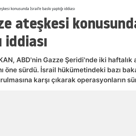
kesi konusunda İsrail'e baskı yaptığı iddiası
Malatya
e ateşkesi konusunda 
Manisa
 iddiası
Kahramanmaraş
Mardin
 KAN, ABD'nin Gazze Şeridi'nde iki haftalık
Muğla
ğını öne sürdü. İsrail hükümetindeki bazı ba
Muş
durulmasına karşı çıkarak operasyonların s
Nevşehir
Niğde
Yayınlanma
Ordu
07 Ağustos 2026 - 23:52
Rize
Sakarya