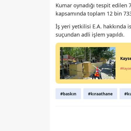
Kumar oynadığı tespit edilen 
kapsamında toplam 12 bin 733 
İş yeri yetkilisi E.A. hakkınd
suçundan adli işlem yapıldı.
Kayse
#Kayse
#baskın
#kıraathane
#k