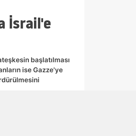
İsrail'e
 ateşkesin başlatılması
kanların ise Gazze'ye
ürdürülmesini
Abone Ol