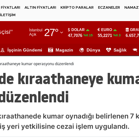
 FİYATLARI
ALTIN FİYATLARI
KRİPTO PARALAR
ECZANELER
NAMAZ 
İLETİŞİM
Adana
27
°
DOLAR
EURO
GRA
İstanbul
Adıyaman
çisi"
Açık
47,7076
55,2271
6.657,
%0.15
%0.3
Afyonkarahisar
İşçinin Gündemi
Magazin
Dünya
Sağlık
Ağrı
kıraathaneye kumar operasyonu düzenlendi
Amasya
de kıraathaneye kum
Ankara
düzenlendi
Antalya
Artvin
raathanede kumar oynadığı belirlenen 7 kiş
Aydın
 iş yeri yetkilisine cezai işlem uygulandı.
Balıkesir