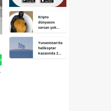
Kripto
dünyasını
sarsan şok
açık :
Dünyanın en
Yunanistan'da
güvenli
helikopter
sanılan
kazasında 2
cüzdanı
kişi hayatını
soyuldu
tan Gönder
kaybetti
r