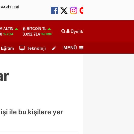
VAKİTLERİ
M ALTIN
BITCOIN TL
Üyelik
70
3.092.714
% 2,54
%0.896
MENÜ
Eğitim
Teknoloji
Köşe Yazarları
ar
i ile bu kişilere yer