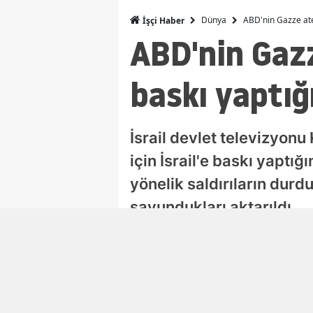
Dünya
ABD'nin Gazze ateş
İşçi Haber
ABD'nin Gazz
baskı yaptığı
İsrail devlet televizyonu
için İsrail'e baskı yaptı
yönelik saldırıların dur
savundukları aktarıldı.
Damla Eroğlu
Editör