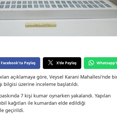
Edirne
Elazığ
Erzincan
Erzurum
Eskişehir
Gaziantep
Facebook'ta Paylaş
X'de Paylaş
Whatsapp'
Giresun
lan açıklamaya göre, Veysel Karani Mahallesi'nde bi
Gümüşhane
 bilgisi üzerine inceleme başlatıldı.
Hakkari
 baskında 7 kişi kumar oynarken yakalandı. Yapılan
bil kağıtları ile kumardan elde edildiği
Hatay
e geçirildi.
Isparta