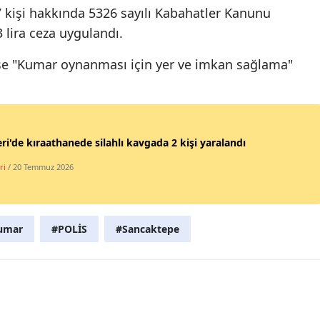
7 kişi hakkında 5326 sayılı Kabahatler Kanunu
Mersin
lira ceza uygulandı.
İstanbul
a ise "Kumar oynanması için yer ve imkan sağlama"
İzmir
Kars
Kastamonu
ri'de kıraathanede silahlı kavgada 2 kişi yaralandı
Kayseri
ri
/ 20 Temmuz 2026
Kırklareli
Kırşehir
umar
#POLİS
#Sancaktepe
Kocaeli
Konya
Kütahya