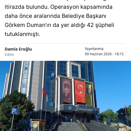
itirazda bulundu. Operasyon kapsamında
Bilecik
daha önce aralarında Belediye Başkanı
Bingöl
Görkem Duman'ın da yer aldığı 42 şüpheli
Bitlis
tutuklanmıştı.
Bolu
Damla Eroğlu
Yayınlanma
Burdur
09 Haziran 2026 - 18:15
Editör
Bursa
Çanakkale
Çankırı
Çorum
Denizli
Diyarbakır