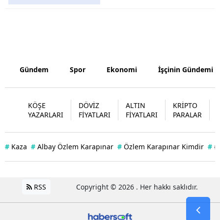
Yozgat
Zonguldak
Aksaray
Gündem
Spor
Ekonomi
İşçinin Gündemi
Bayburt
Karaman
KÖŞE
DÖVİZ
ALTIN
KRİPTO
YAZARLARI
FİYATLARI
FİYATLARI
PARALAR
Kırıkkale
Batman
#
Kaza
#
Albay Özlem Karapınar
#
Özlem Karapınar Kimdir
#
#
Şırnak
Bartın
RSS
Copyright © 2026 . Her hakkı saklıdır.
Ardahan
Iğdır