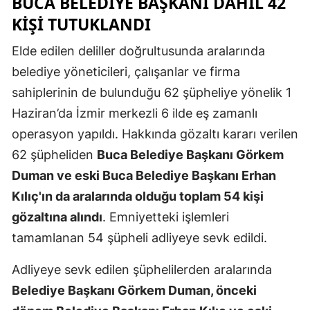
BUCA BELEDIYE BAŞKANI DAHIL 42
KIŞI TUTUKLANDI
Malatya
Manisa
Elde edilen deliller doğrultusunda aralarında
belediye yöneticileri, çalışanlar ve firma
Kahramanm
sahiplerinin de bulunduğu 62 şüpheliye yönelik 1
Mardin
Haziran’da İzmir merkezli 6 ilde eş zamanlı
operasyon yapıldı. Hakkında gözaltı kararı verilen
Muğla
62 şüpheliden
Buca Belediye Başkanı Görkem
Muş
Duman ve eski Buca Belediye Başkanı Erhan
Nevşehir
Kılıç'ın da aralarında olduğu toplam 54 kişi
gözaltına alındı
. Emniyetteki işlemleri
Niğde
tamamlanan 54 şüpheli adliyeye sevk edildi.
Ordu
Adliyeye sevk edilen şüphelilerden aralarında
Rize
Belediye Başkanı Görkem Duman, önceki
Sakarya