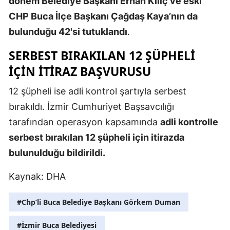
dönem Belediye Başkanı Erhan Kılıç ve eski
CHP Buca İlçe Başkanı Çağdaş Kaya’nın da
Samsun
bulunduğu 42'si tutuklandı
.
Siirt
SERBEST BIRAKILAN 12 ŞÜPHELI
Sinop
İÇIN İTIRAZ BAŞVURUSU
Sivas
12 şüpheli ise adli kontrol şartıyla serbest
Tekirdağ
bırakıldı. İzmir Cumhuriyet Başsavcılığı
tarafından operasyon kapsamında
adli kontrolle
Tokat
serbest bırakılan 12 şüpheli için itirazda
Trabzon
bulunulduğu bildirildi.
Tunceli
Kaynak: DHA
Şanlıurfa
#Chp’li Buca Belediye Başkanı Görkem Duman
Uşak
#İzmir Buca Belediyesi
Van