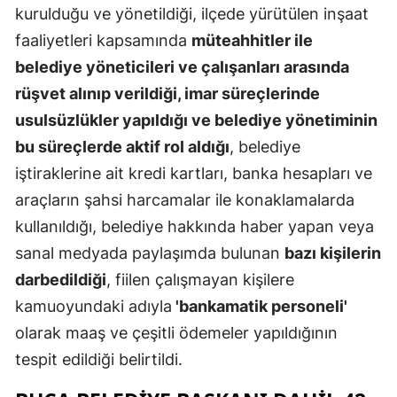
kurulduğu ve yönetildiği, ilçede yürütülen inşaat
Mersin
faaliyetleri kapsamında
müteahhitler ile
İstanbul
belediye yöneticileri ve çalışanları arasında
rüşvet alınıp verildiği, imar süreçlerinde
İzmir
usulsüzlükler yapıldığı ve belediye yönetiminin
Kars
bu süreçlerde aktif rol aldığı
, belediye
Kastamonu
iştiraklerine ait kredi kartları, banka hesapları ve
araçların şahsi harcamalar ile konaklamalarda
Kayseri
kullanıldığı, belediye hakkında haber yapan veya
Kırklareli
sanal medyada paylaşımda bulunan
bazı kişilerin
darbedildiği
, fiilen çalışmayan kişilere
Kırşehir
kamuoyundaki adıyla
'bankamatik personeli'
Kocaeli
olarak maaş ve çeşitli ödemeler yapıldığının
Konya
tespit edildiği belirtildi.
Kütahya