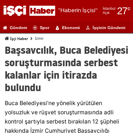
27
°
İstanbul
"Haberin İşçisi"
Açık
Adana
Gündem
Spor
Ekonomi
İşçinin Gündemi
Adıyaman
İzmir
İşçi Haber
Afyonkarahi
Başsavcılık, Buca Belediyesi
Ağrı
soruşturmasında serbest
Amasya
kalanlar için itirazda
Ankara
bulundu
Antalya
Buca Belediyesi’ne yönelik yürütülen
Artvin
yolsuzluk ve rüşvet soruşturmasında adli
Aydın
kontrol şartıyla serbest bırakılan 12 şüpheli
Balıkesir
hakkında İzmir Cumhuriyet Başsavcılığı