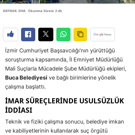
Edirne
KAYNAK: DHA
Okunma Süresi: 2 dk
Elazığ
Erzincan
Erzurum
İzmir Cumhuriyet Başsavcılığı'nın yürüttüğü
Eskişehir
soruşturma kapsamında, İl Emniyet Müdürlüğü
Mali Suçlarla Mücadele Şube Müdürlüğü ekipleri,
Gaziantep
Buca Belediyesi
ve bağlı birimlerine yönelik
Giresun
çalışma başlattı.
Gümüşhan
IMAR SÜREÇLERINDE USULSÜZLÜK
Hakkari
IDDIASI
Hatay
Teknik ve fiziki çalışma sonucu, belediye imkan
ve kabiliyetlerinin kullanılarak suç örgütü
Isparta