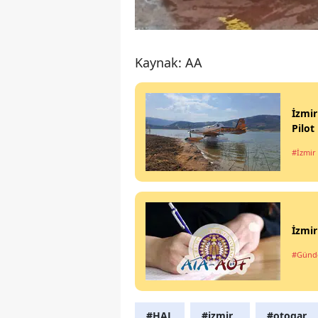
Kaynak: AA
İzmir
Pilot
#İzmir
İzmir
#Gün
#HAL
#izmir ,
#otogar