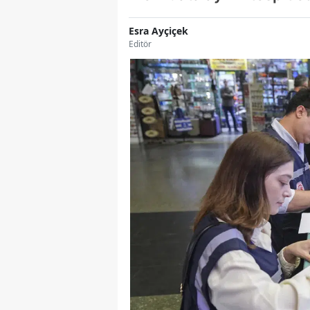
Esra Ayçiçek
Editör