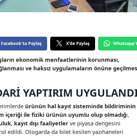
Edirne
Elazığ
Erzincan
Facebook'ta Paylaş
X'de Paylaş
Whatsapp'
Erzurum
Eskişehir
şların ekonomik menfaatlerinin korunması,
sağlanması ve haksız uygulamaların önüne geçilmes
Gaziantep
Giresun
DARI YAPTIRIM UYGULAND
Gümüşhane
etimlerde
ürünün hal kayıt sisteminde bildiriminin
Hakkari
im içeriği ile fiziki ürünün uyumlu olup olmadığ
ı,
Hatay
luk, kayıt dışı faaliyetler
ve piyasa dengesini
l edildi. Otogarda da bilet kesilen yazıhaneleri
Isparta