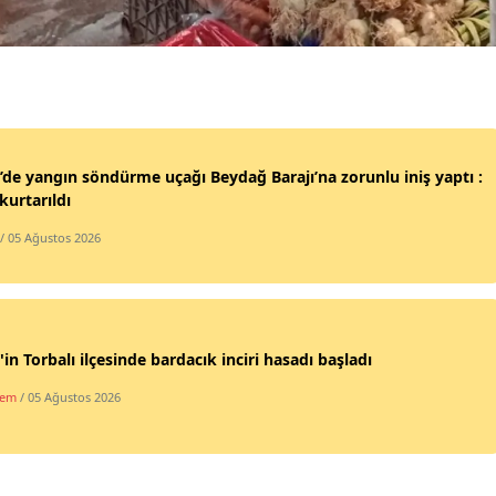
Yozgat
Zonguldak
Aksaray
Bayburt
’de yangın söndürme uçağı Beydağ Barajı’na zorunlu iniş yaptı :
 kurtarıldı
Karaman
/ 05 Ağustos 2026
Kırıkkale
Batman
Şırnak
'in Torbalı ilçesinde bardacık inciri hasadı başladı
dem
/ 05 Ağustos 2026
Bartın
Ardahan
Iğdır