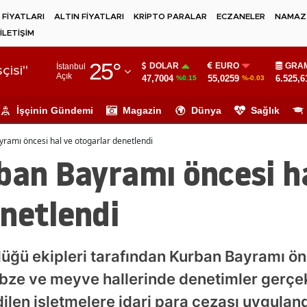
 FİYATLARI
ALTIN FİYATLARI
KRİPTO PARALAR
ECZANELER
NAMAZ 
İLETİŞİM
Adana
25
°
DOLAR
EURO
GRAM
İstanbul
Adıyaman
çisi"
Açık
47,7004
55,0259
6.525,6
%0.15
%-0.03
Afyonkarahisar
İşçinin Gündemi
Magazin
Dünya
Sağlık
Ağrı
yramı öncesi hal ve otogarlar denetlendi
Amasya
ban Bayramı öncesi h
Ankara
netlendi
Antalya
Artvin
rlüğü ekipleri tarafından Kurban Bayramı ön
Aydın
sebze ve meyve hallerinde denetimler gerçek
Balıkesir
ilen işletmelere idari para cezası uyguland