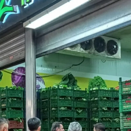
Malatya
Manisa
Kahramanmaraş
Mardin
Muğla
Muş
Nevşehir
Niğde
Ordu
Rize
Sakarya