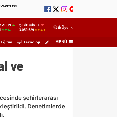
VAKİTLERİ
 ALTIN
BITCOIN TL
Üyelik
1
3.059.529
% 0,51
%-0.175
MENÜ
Eğitim
Teknoloji
Köşe Yazarları
al ve
cesinde şehirlerarası
leştirildi. Denetimlerde
ı.