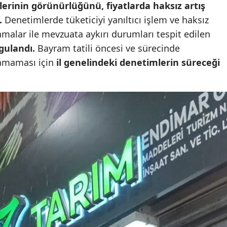
lerinin görünürlüğünü, fiyatlarda haksız artış
Mersin
.
Denetimlerde tüketiciyi yanıltıcı işlem ve haksız
malar ile mevzuata aykırı durumları tespit edilen
İstanbul
ygulandı.
Bayram tatili öncesi ve sürecinde
İzmir
şamaması için
il genelindeki denetimlerin süreceği
Kars
Kastamonu
Kayseri
Kırklareli
Kırşehir
Kocaeli
Konya
Kütahya