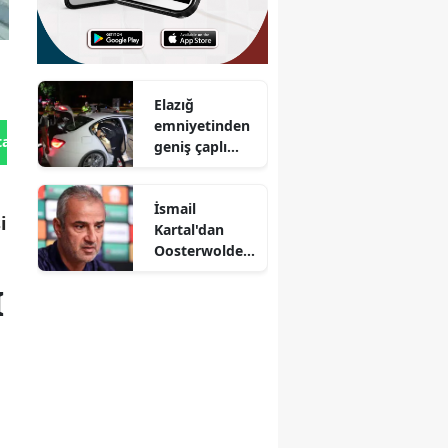
Elazığ
emniyetinden
tan Gönder
geniş çaplı
asayiş
denetimi
İsmail
i
Kartal'dan
Oosterwolde'n
in sakatlığına
I
ilişkin
açıklama