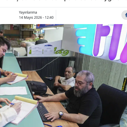
Bilecik
Yayınlanma
Bingöl
14 Mayıs 2026 - 12:40
Bitlis
Bolu
Burdur
Bursa
Çanakkale
Çankırı
Çorum
Denizli
Diyarbakır