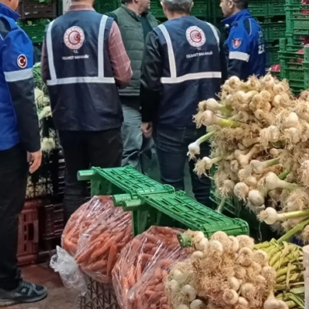
Samsun
Siirt
Sinop
Sivas
Tekirdağ
Tokat
Trabzon
Tunceli
Şanlıurfa
Uşak
Van