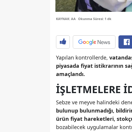
KAYNAK: AA
Okunma Süresi: 1 dk
Yapılan kontrollerde,
vatanda
piyasada fiyat istikrarının 
amaçlandı.
IŞLETMELERE I
Sebze ve meyve halindeki den
bulunup bulunmadığı,
bildir
ürün fiyat hareketleri, stokçu
bozabilecek uygulamalar kontro