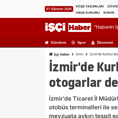
KÖŞE YAZARLARI
DÖVİZ
07 Ağustos 2026
HAVA DURUMU
KÜNYE
"Haberin İş
Gündem
Spor
Ekonomi
İzmir
İzmir'de Kurban Ba
İşçi Haber
İzmir'de Kur
otogarlar de
İzmir'de Ticaret İl Müdü
otobüs terminalleri ile 
mevzuata aykırı tespit ed