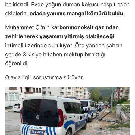
belirlendi. Evde yoğun duman kokusu tespit eden
Mersin
ekiplerin,
odada yanmış mangal kömürü buldu
.
İstanbul
Muhammet Ç.'nin
karbonmonoksit gazından
İzmir
zehirlenerek yaşamını yitirmiş olabileceği
ihtimali üzerinde duruluyor. Öte yandan şahsın
Kars
geride 3 kişiye hitaben mektup bıraktığı
Kastamonu
öğrenildi.
Kayseri
Olayla ilgili soruşturma sürüyor.
Kırklareli
Kırşehir
Kocaeli
Konya
Kütahya