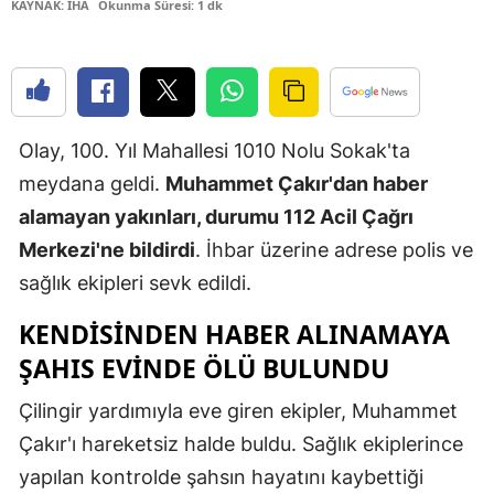
KAYNAK: İHA
Okunma Süresi: 1 dk
Edirne
Elazığ
Erzincan
Olay, 100. Yıl Mahallesi 1010 Nolu Sokak'ta
Erzurum
meydana geldi.
Muhammet Çakır'dan haber
Eskişehir
alamayan yakınları, durumu 112 Acil Çağrı
Merkezi'ne bildirdi
. İhbar üzerine adrese polis ve
Gaziantep
sağlık ekipleri sevk edildi.
Giresun
KENDİSİNDEN HABER ALINAMAYA
Gümüşhan
ŞAHIS EVİNDE ÖLÜ BULUNDU
Hakkari
Çilingir yardımıyla eve giren ekipler, Muhammet
Hatay
Çakır'ı hareketsiz halde buldu. Sağlık ekiplerince
yapılan kontrolde şahsın hayatını kaybettiği
Isparta