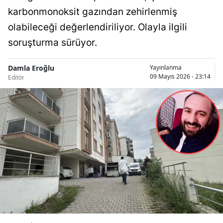
karbonmonoksit gazından zehirlenmiş
Bilecik
olabileceği değerlendiriliyor. Olayla ilgili
Bingöl
soruşturma sürüyor.
Bitlis
Damla Eroğlu
Yayınlanma
Bolu
09 Mayıs 2026 - 23:14
Editör
Burdur
Bursa
Çanakkale
Çankırı
Çorum
Denizli
Diyarbakır