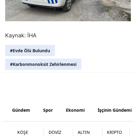
Malatya
Manisa
Kahramanm
Kaynak: İHA
Mardin
#Evde Ölü Bulundu
Muğla
#Karbonmonoksit Zehirlenmesi
Muş
Nevşehir
Niğde
Ordu
Gündem
Spor
Ekonomi
İşçinin Gündemi
Rize
KÖŞE
DÖVİZ
ALTIN
KRİPTO
Sakarya