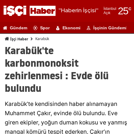
25
°
İstanbul
"Haberin İşçisi"
Açık
Adana
Gündem
Spor
Ekonomi
İşçinin Gündemi
Adıyaman
Karabük
İşçi Haber
Afyonkarahi
Karabük'te
Ağrı
karbonmonoksit
Amasya
zehirlenmesi : Evde ölü
Ankara
bulundu
Antalya
Karabük’te kendisinden haber alınamayan
Artvin
Muhammet Çakır, evinde ölü bulundu. Eve
Aydın
giren ekipler, yoğun duman kokusu ve yanmış
Balıkesir
mangal kömürü tespit ederken, Çakır’ın