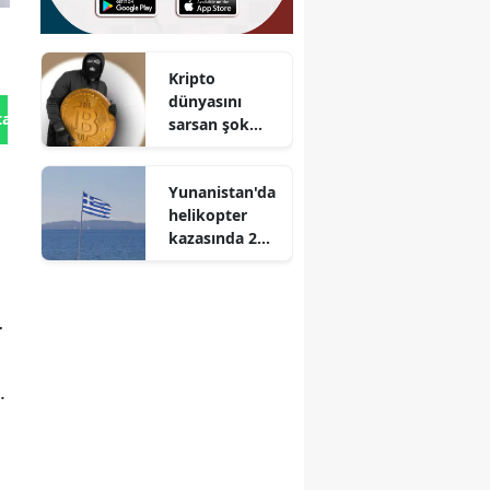
Kripto
dünyasını
tan Gönder
sarsan şok
açık :
Dünyanın en
Yunanistan'da
güvenli
helikopter
sanılan
kazasında 2
cüzdanı
kişi hayatını
soyuldu
kaybetti
r
.