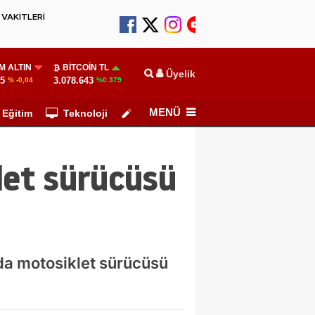
VAKİTLERİ
M ALTIN
BITCOIN TL
Üyelik
25
3.078.643
% -0,04
%0.379
MENÜ
Eğitim
Teknoloji
Köşe Yazarları
let sürücüsü
ada motosiklet sürücüsü