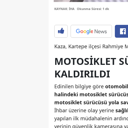
KAYNAK: İHA
Okunma Süresi: 1 dk
Kaza, Kartepe ilçesi Rahmiye 
MOTOSİKLET S
KALDIRILDI
Edinilen bilgiye göre
otomobil
halindeki motosiklet sürücü
motosiklet sürücüsü yola sa
İhbar üzerine olay yerine
sağlı
yapılan ilk müdahalenin ardı
yerinin güvenlik kamerasına y