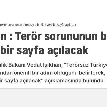
Malatya
Manisa
Terör sorununun bitmesiyle birlikte yeni bir sayfa açılacak
Kahramanmaraş
n : Terör sorununun b
Mardin
 bir sayfa açılacak
Muğla
Muş
ik Bakanı Vedat Işıkhan, "Terörsüz Türkiye
Nevşehir
ından önemli bir adım olduğunu belirterek,
Niğde
bir sayfa açılacak'' açıklamasında bulundu.
Ordu
Yayınlanma
Rize
06 Ağustos 2026 - 20:40
Sakarya