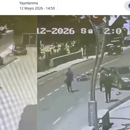
Yayınlanma
Bilecik
12 Mayıs 2026 - 14:50
Bingöl
Bitlis
Bolu
Burdur
Bursa
Çanakkale
Çankırı
Çorum
Denizli
Diyarbakır