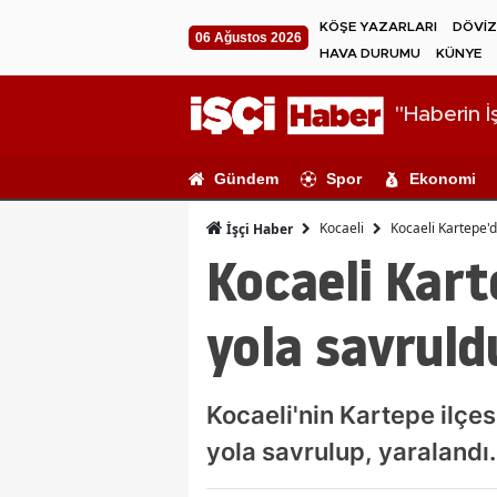
KÖŞE YAZARLARI
DÖVİZ
06 Ağustos 2026
HAVA DURUMU
KÜNYE
"Haberin İş
Gündem
Spor
Ekonomi
Kocaeli
Kocaeli Kartepe'd
İşçi Haber
Kocaeli Kart
yola savruld
Kocaeli'nin Kartepe ilçe
yola savrulup, yaralandı.