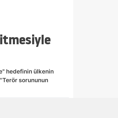
itmesiyle
" hedefinin ülkenin
 ''Terör sorununun
Abone Ol