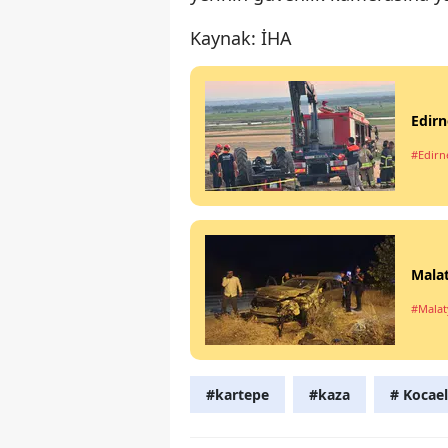
Kaynak: İHA
Edirn
#Edirn
Malat
#Malat
#kartepe
#kaza
# Kocael