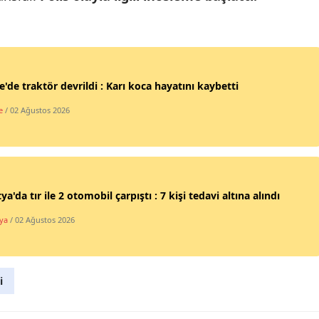
Mersin
İstanbul
İzmir
e'de traktör devrildi : Karı koca hayatını kaybetti
Kars
e
/ 02 Ağustos 2026
Kastamonu
Kayseri
Kırklareli
ya'da tır ile 2 otomobil çarpıştı : 7 kişi tedavi altına alındı
ya
/ 02 Ağustos 2026
Kırşehir
Kocaeli
i
Konya
Kütahya