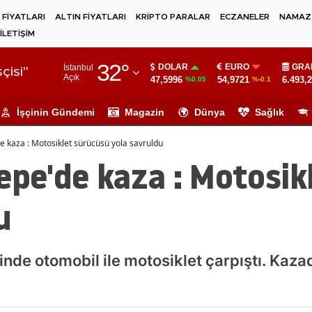
 FİYATLARI
ALTIN FİYATLARI
KRİPTO PARALAR
ECZANELER
NAMAZ 
İLETİŞİM
Adana
32
°
DOLAR
EURO
GRA
İstanbul
Adıyaman
çisi"
Açık
47,5996
54,9721
6.493,
%0.05
%-0.1
Afyonkarahisar
İşçinin Gündemi
Magazin
Dünya
Sağlık
Ağrı
e kaza : Motosiklet sürücüsü yola savruldu
Amasya
epe'de kaza : Motosik
Ankara
u
Antalya
Artvin
sinde otomobil ile motosiklet çarpıştı. Kaz
Aydın
Balıkesir