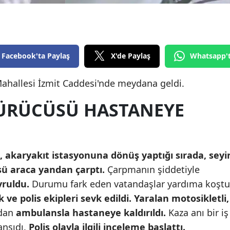
Edirne
Elazığ
Erzincan
Facebook'ta Paylaş
X'de Paylaş
Whatsapp'
Erzurum
Mahallesi İzmit Caddesi'nde meydana geldi.
Eskişehir
ÜRÜCÜSÜ HASTANEYE
Gaziantep
Giresun
, akaryakıt istasyonuna dönüş yaptığı sırada, seyi
Gümüşhane
sü araca yandan çarptı.
Çarpmanın şiddetiyle
Hakkari
vruldu.
Durumu fark eden vatandaşlar yardıma koştu
k ve polis ekipleri sevk edildi.
Yaralan motosikletli,
Hatay
ndan
ambulansla hastaneye kaldırıldı.
Kaza anı bir iş
Isparta
ansıdı.
Polis olayla ilgili inceleme başlattı.