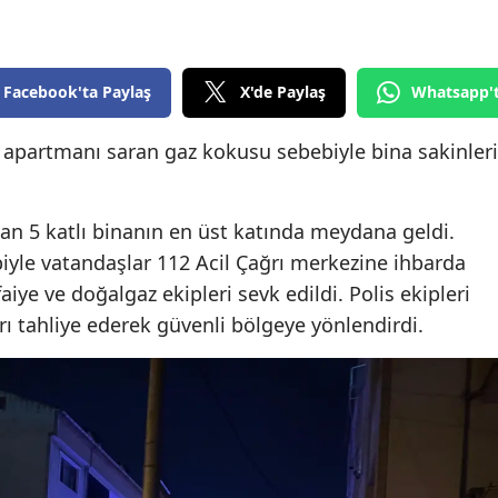
Edirne
Elazığ
Facebook'ta Paylaş
X'de Paylaş
Whatsapp'
Erzincan
ir apartmanı saran gaz kokusu sebebiyle bina sakinleri
Erzurum
Eskişehir
an 5 katlı binanın en üst katında meydana geldi.
Gaziantep
iyle vatandaşlar 112 Acil Çağrı merkezine ihbarda
aiye ve doğalgaz ekipleri sevk edildi. Polis ekipleri
Giresun
ı tahliye ederek güvenli bölgeye yönlendirdi.
Gümüşhane
Hakkari
Hatay
Isparta