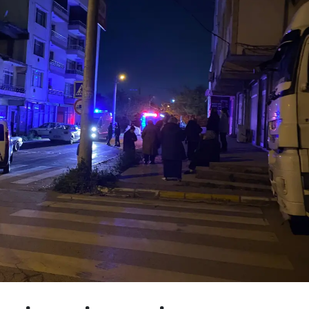
Mersin
İstanbul
İzmir
Kars
Kastamonu
Kayseri
Kırklareli
Kırşehir
Kocaeli
Konya
Kütahya