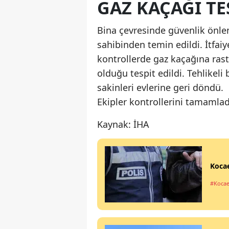
GAZ KAÇAĞI TE
Bina çevresinde güvenlik önleml
sahibinden temin edildi. İtfai
kontrollerde gaz kaçağına ras
olduğu tespit edildi. Tehlikel
sakinleri evlerine geri döndü.
Ekipler kontrollerini tamamlad
Kaynak: İHA
Kocae
#Kocae