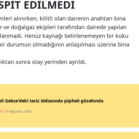
SPİT EDİLMEDİ
Malatya
eri alınırken, kilitli olan dairenin anahtarı bina
Manisa
ye ve doğalgaz ekipleri tarafından dairede yapılan
tlanmadı. Henüz kaynağı belirlenemeyen bir koku
Kahramanmaraş
i bir durumun olmadığının anlaşılması üzerine bina
Mardin
Muğla
ıktan sonra olay yerinden ayrıldı.
Muş
Nevşehir
Niğde
li Gebze'deki taciz iddiasında şüpheli gözaltında
Ordu
li
/ 01 Ağustos 2026
Rize
Sakarya