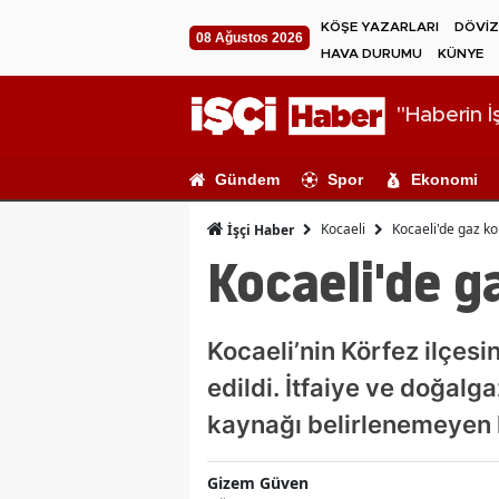
KÖŞE YAZARLARI
DÖVİZ
08 Ağustos 2026
HAVA DURUMU
KÜNYE
"Haberin İş
Gündem
Spor
Ekonomi
Kocaeli
Kocaeli'de gaz ko
İşçi Haber
Kocaeli'de g
Kocaeli’nin Körfez ilçes
edildi. İtfaiye ve doğalg
kaynağı belirlenemeyen k
Gizem Güven