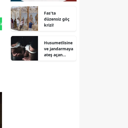
Fas'ta
düzensiz göç
tan Gönder
krizi!
Husumetlisine
ve jandarmaya
ateş açan
şüpheli
tutuklandı