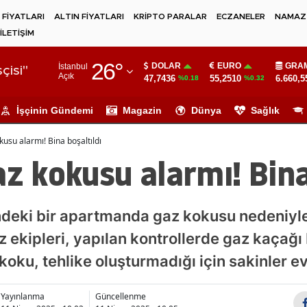
 FİYATLARI
ALTIN FİYATLARI
KRİPTO PARALAR
ECZANELER
NAMAZ 
İLETİŞİM
Adana
26
°
DOLAR
EURO
GRAM
İstanbul
Adıyaman
çisi"
Açık
47,7436
55,2510
6.660,5
%0.18
%0.32
Afyonkarahisar
İşçinin Gündemi
Magazin
Dünya
Sağlık
Ağrı
kusu alarmı! Bina boşaltıldı
Amasya
az kokusu alarmı! Bina
Ankara
Antalya
indeki bir apartmanda gaz kokusu nedeniyle 
az ekipleri, yapılan kontrollerde gaz kaçağ
Artvin
oku, tehlike oluşturmadığı için sakinler e
Aydın
Balıkesir
Yayınlanma
Güncellenme