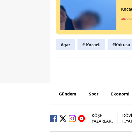
Kocae
#Kocae
#gaz
# Kocaeli
#Kokusu
Gündem
Spor
Ekonomi
KÖŞE
DÖV
YAZARLARI
FİYA