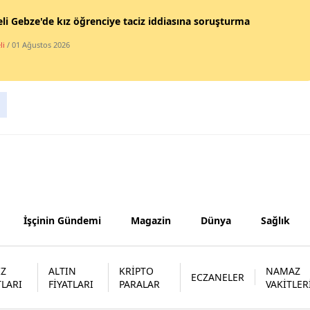
li Gebze'de kız öğrenciye taciz iddiasına soruşturma
Samsun
li
/ 01 Ağustos 2026
Siirt
Sinop
Sivas
Tekirdağ
Tokat
Trabzon
İşçinin Gündemi
Magazin
Dünya
Sağlık
Tunceli
Şanlıurfa
İZ
ALTIN
KRİPTO
NAMAZ
ECZANELER
Uşak
TLARI
FİYATLARI
PARALAR
VAKİTLER
Van