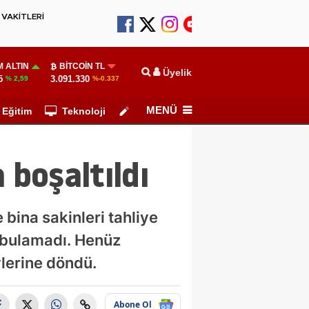
VAKİTLERİ
 ALTIN
BITCOIN TL
Üyelik
5
3.091.330
% 2,59
%-0.337
MENÜ
Eğitim
Teknoloji
Köşe Yazarları
 boşaltıldı
bina sakinleri tahliye
ı bulamadı. Henüz
vlerine döndü.
Abone Ol