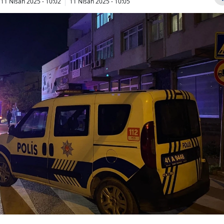
11 Nisan 2025 - 10:02
11 Nisan 2025 - 10:05
Bilecik
Bingöl
Bitlis
Bolu
Burdur
Bursa
Çanakkale
Çankırı
Çorum
Denizli
Diyarbakır