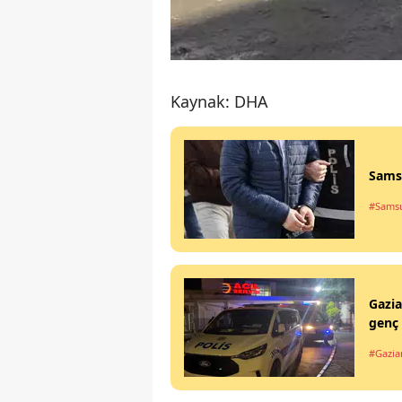
Kaynak: DHA
Sams
#Sams
Gazia
genç
#Gazia