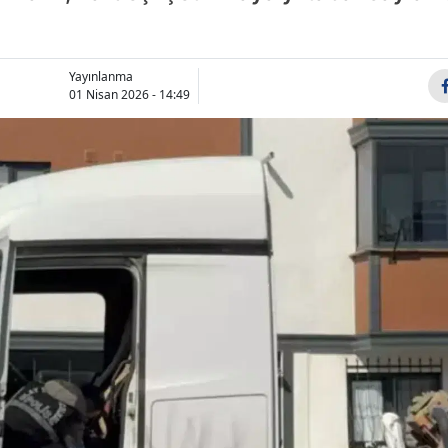
Bilecik
Bingöl
Yayınlanma
01 Nisan 2026 - 14:49
Bitlis
Bolu
Burdur
Bursa
Çanakkale
Çankırı
Çorum
Denizli
Diyarbakır