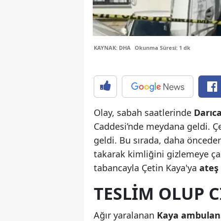
KAYNAK: DHA
Okunma Süresi: 1 dk
Olay, sabah saatlerinde
Darıc
Caddesi’nde meydana geldi. Çet
geldi. Bu sırada, daha önceden
takarak kimliğini gizlemeye ç
tabancayla Çetin Kaya'ya
ateş 
TESLIM OLUP C
Ağır yaralanan
Kaya ambulans