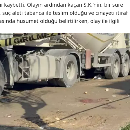
nı kaybetti. Olayın ardından kaçan S.K.'nin, bir süre
Mersin
suç aleti tabanca ile teslim olduğu ve cinayeti itiraf
İstanbul
asında husumet olduğu belirtilirken, olay ile ilgili
İzmir
Kars
Kastamonu
Kayseri
Kırklareli
Kırşehir
Kocaeli
Konya
Kütahya