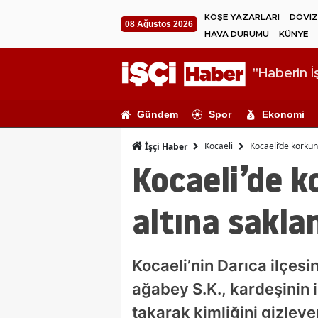
KÖŞE YAZARLARI
DÖVİZ
08 Ağustos 2026
HAVA DURUMU
KÜNYE
"Haberin İş
Gündem
Spor
Ekonomi
Kocaeli
Kocaeli’de korkun
İşçi Haber
Kocaeli’de k
altına sakla
Kocaeli’nin Darıca ilçes
ağabey S.K., kardeşinin i
takarak kimliğini gizley