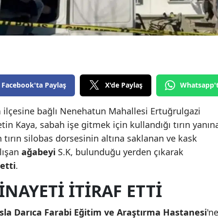
Edirne
Elazığ
Erzincan
Erzurum
Facebook'ta Paylaş
X'de Paylaş
Whatsapp'
Eskişehir
a
ilçesine bağlı Nenehatun Mahallesi Ertuğrulgazi
Gaziantep
in Kaya, sabah işe gitmek için kullandığı tırın yanın
Giresun
 tırın silobas dorsesinin altına saklanan ve kask
alışan
ağabeyi
S.K, bulunduğu yerden çıkarak
Gümüşhane
etti
.
Hakkari
INAYETI ITIRAF ETTI
Hatay
la Darıca Farabi Eğitim ve Araştırma Hastanesi
'n
Isparta