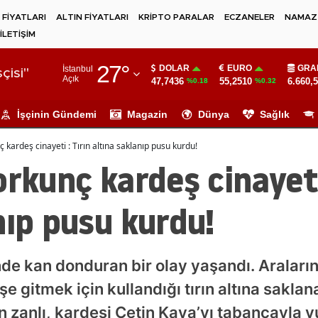
 FİYATLARI
ALTIN FİYATLARI
KRİPTO PARALAR
ECZANELER
NAMAZ 
İLETİŞİM
Adana
27
°
DOLAR
EURO
GRA
İstanbul
Adıyaman
çisi"
Açık
47,7436
55,2510
6.660,
%0.18
%0.32
Afyonkarahisar
İşçinin Gündemi
Magazin
Dünya
Sağlık
Ağrı
ç kardeş cinayeti : Tırın altına saklanıp pusu kurdu!
Amasya
orkunç kardeş cinayeti
Ankara
nıp pusu kurdu!
Antalya
Artvin
inde kan donduran bir olay yaşandı. Aralar
Aydın
şe gitmek için kullandığı tırın altına sakl
Balıkesir
en zanlı, kardeşi Çetin Kaya’yı tabancayla 