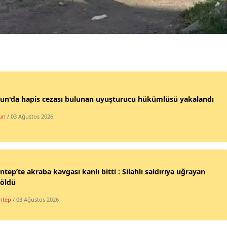
Malatya
Manisa
Kahramanmaraş
Mardin
Muğla
un'da hapis cezası bulunan uyuşturucu hükümlüsü yakalandı
un
/ 03 Ağustos 2026
Muş
Nevşehir
Niğde
ntep’te akraba kavgası kanlı bitti : Silahlı saldırıya uğrayan
Ordu
 öldü
ntep
/ 03 Ağustos 2026
Rize
Sakarya