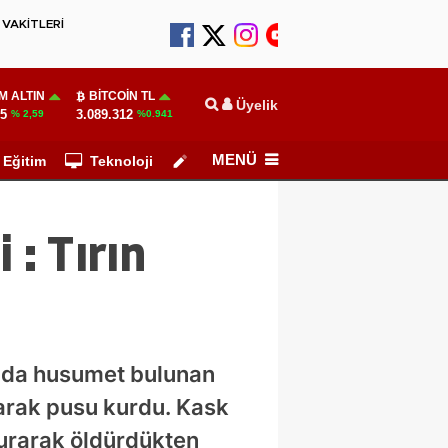
VAKİTLERİ
M ALTIN
BITCOIN TL
Üyelik
55
3.089.312
% 2,59
%0.941
MENÜ
Eğitim
Teknoloji
Köşe Yazarları
 : Tırın
ında husumet bulunan
anarak pusu kurdu. Kask
vurarak öldürdükten