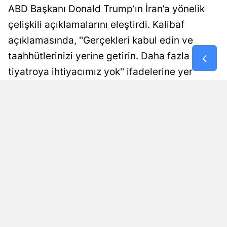
ABD Başkanı Donald Trump’ın İran’a yönelik
Samsun
çelişkili açıklamalarını eleştirdi. Kalibaf
Siirt
açıklamasında, ''Gerçekleri kabul edin ve
taahhütlerinizi yerine getirin. Daha fazla
Sinop
tiyatroya ihtiyacımız yok'' ifadelerine yer
Sivas
verdi.
Tekirdağ
Damla Eroğlu
Yayınlanma
Tokat
06 Ağustos 2026 - 22:35
Editör
Trabzon
Tunceli
Şanlıurfa
Uşak
Van