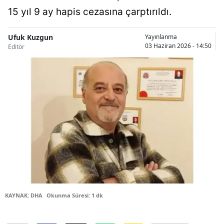
15 yıl 9 ay hapis cezasına çarptırıldı.
Bilecik
Bingöl
Ufuk Kuzgun
Yayınlanma
03 Haziran 2026 - 14:50
Editör
Bitlis
Bolu
Burdur
Bursa
Çanakkale
Çankırı
Çorum
Denizli
KAYNAK: DHA
Okunma Süresi: 1 dk
Diyarbakır