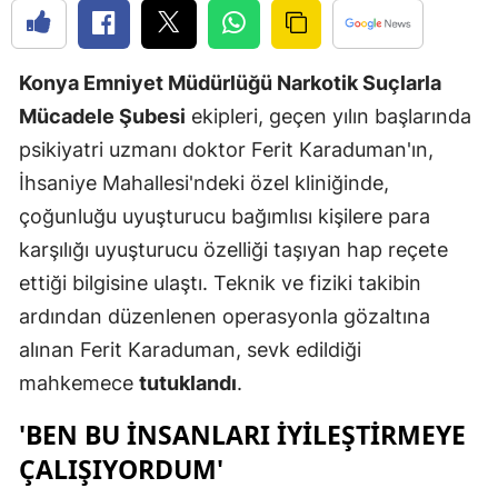
Edirne
Elazığ
Konya Emniyet Müdürlüğü Narkotik Suçlarla
Mücadele Şubesi
ekipleri, geçen yılın başlarında
Erzincan
psikiyatri uzmanı doktor Ferit Karaduman'ın,
Erzurum
İhsaniye Mahallesi'ndeki özel kliniğinde,
Eskişehir
çoğunluğu uyuşturucu bağımlısı kişilere para
karşılığı uyuşturucu özelliği taşıyan hap reçete
Gaziantep
ettiği bilgisine ulaştı. Teknik ve fiziki takibin
Giresun
ardından düzenlenen operasyonla gözaltına
Gümüşhan
alınan Ferit Karaduman, sevk edildiği
mahkemece
tutuklandı
.
Hakkari
'BEN BU INSANLARI IYILEŞTIRMEYE
Hatay
ÇALIŞIYORDUM'
Isparta