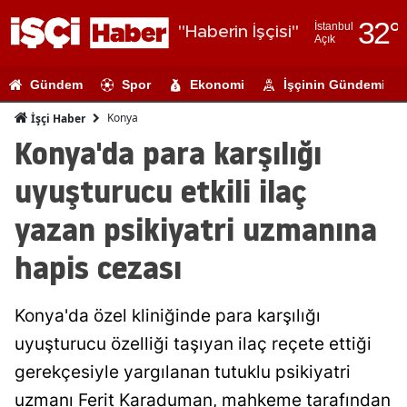
32
°
İstanbul
"Haberin İşçisi"
Açık
Adana
Gündem
Spor
Ekonomi
İşçinin Gündemi
Adıyaman
Konya
İşçi Haber
Afyonkarahi
Konya'da para karşılığı
Ağrı
uyuşturucu etkili ilaç
Amasya
yazan psikiyatri uzmanına
Ankara
hapis cezası
Antalya
Konya'da özel kliniğinde para karşılığı
Artvin
uyuşturucu özelliği taşıyan ilaç reçete ettiği
Aydın
gerekçesiyle yargılanan tutuklu psikiyatri
Balıkesir
uzmanı Ferit Karaduman, mahkeme tarafından