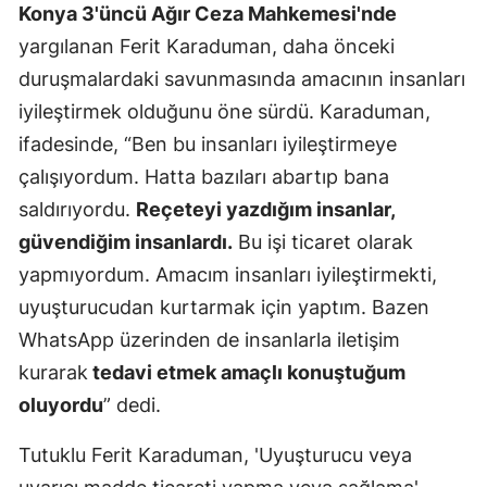
Konya 3'üncü Ağır Ceza Mahkemesi'nde
Mersin
yargılanan Ferit Karaduman, daha önceki
İstanbul
duruşmalardaki savunmasında amacının insanları
iyileştirmek olduğunu öne sürdü. Karaduman,
İzmir
ifadesinde, “Ben bu insanları iyileştirmeye
Kars
çalışıyordum. Hatta bazıları abartıp bana
saldırıyordu.
Reçeteyi yazdığım insanlar,
Kastamonu
güvendiğim insanlardı.
Bu işi ticaret olarak
Kayseri
yapmıyordum. Amacım insanları iyileştirmekti,
Kırklareli
uyuşturucudan kurtarmak için yaptım. Bazen
WhatsApp üzerinden de insanlarla iletişim
Kırşehir
kurarak
tedavi etmek amaçlı konuştuğum
Kocaeli
oluyordu
” dedi.
Konya
Tutuklu Ferit Karaduman, 'Uyuşturucu veya
Kütahya