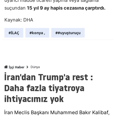
uyarıcı madde ticareti yapma veya sağlama'
suçundan
15 yıl 9 ay hapis cezasına çarptırdı.
Malatya
Manisa
Kaynak: DHA
Kahramanm
#İLAÇ
#konya ,
##uyuşturuçu
Mardin
Muğla
Muş
Dünya
İşçi Haber
Nevşehir
İran'dan Trump'a rest :
Niğde
Daha fazla tiyatroya
Ordu
ihtiyacımız yok
Rize
İran Meclis Başkanı Muhammed Bakır Kalibaf,
Sakarya