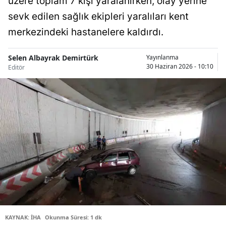
üzere toplam 7 kişi yaralanırken, olay yerine
Bilecik
sevk edilen sağlık ekipleri yaralıları kent
merkezindeki hastanelere kaldırdı.
Bingöl
Bitlis
Selen Albayrak Demirtürk
Yayınlanma
30 Haziran 2026 - 10:10
Editör
Bolu
Burdur
Bursa
Çanakkale
Çankırı
Çorum
Denizli
Diyarbakır
KAYNAK: İHA
Okunma Süresi: 1 dk