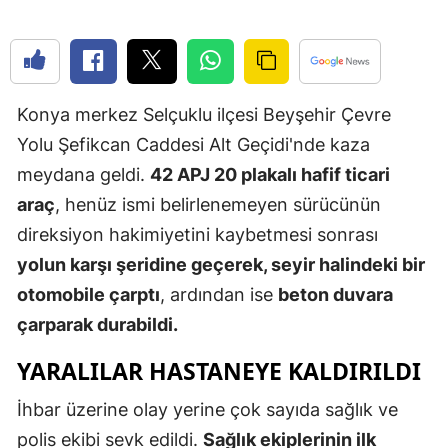
Edirne
Elazığ
Erzincan
Konya merkez Selçuklu ilçesi Beyşehir Çevre
Yolu Şefikcan Caddesi Alt Geçidi'nde kaza
Erzurum
meydana geldi.
42 APJ 20 plakalı hafif ticari
Eskişehir
araç
, henüz ismi belirlenemeyen sürücünün
Gaziantep
direksiyon hakimiyetini kaybetmesi sonrası
yolun karşı şeridine geçerek, seyir halindeki bir
Giresun
otomobile çarptı
, ardından ise
beton duvara
Gümüşhan
çarparak durabildi.
Hakkari
YARALILAR HASTANEYE KALDIRILDI
Hatay
İhbar üzerine olay yerine çok sayıda sağlık ve
Isparta
polis ekibi sevk edildi.
Sağlık ekiplerinin ilk