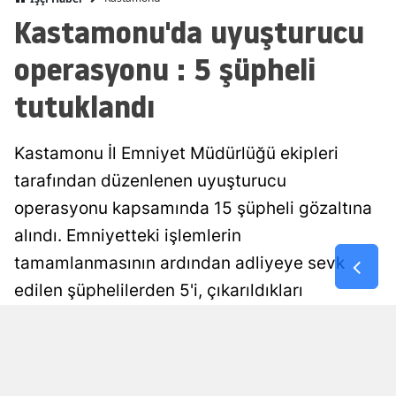
Kastamonu'da uyuşturucu
Malatya
operasyonu : 5 şüpheli
Manisa
tutuklandı
Kahramanm
Mardin
Kastamonu İl Emniyet Müdürlüğü ekipleri
Muğla
tarafından düzenlenen uyuşturucu
operasyonu kapsamında 15 şüpheli gözaltına
Muş
alındı. Emniyetteki işlemlerin
Nevşehir
tamamlanmasının ardından adliyeye sevk
Niğde
edilen şüphelilerden 5'i, çıkarıldıkları
mahkemece tutuklanarak cezaevine
Ordu
gönderildi.
Rize
Sakarya
Damla Eroğlu
Yayınlanma