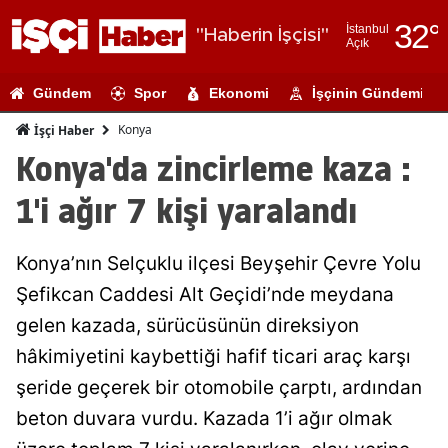
32
°
İstanbul
"Haberin İşçisi"
Açık
Adana
Gündem
Spor
Ekonomi
İşçinin Gündemi
Adıyaman
Konya
İşçi Haber
Afyonkarahi
Konya'da zincirleme kaza :
Ağrı
1'i ağır 7 kişi yaralandı
Amasya
Konya’nın Selçuklu ilçesi Beyşehir Çevre Yolu
Ankara
Şefikcan Caddesi Alt Geçidi’nde meydana
Antalya
gelen kazada, sürücüsünün direksiyon
Artvin
hâkimiyetini kaybettiği hafif ticari araç karşı
şeride geçerek bir otomobile çarptı, ardından
Aydın
beton duvara vurdu. Kazada 1’i ağır olmak
Balıkesir