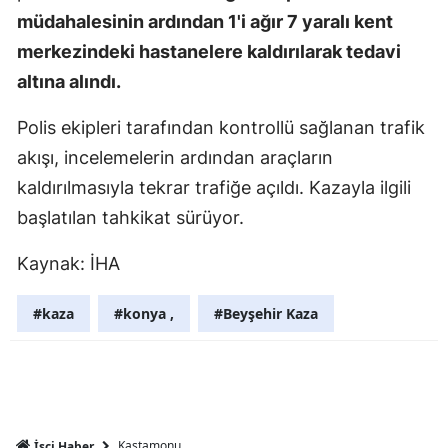
müdahalesinin ardından 1'i ağır 7 yaralı kent
Mersin
merkezindeki hastanelere kaldırılarak tedavi
İstanbul
altına alındı.
İzmir
Polis ekipleri tarafından kontrollü sağlanan trafik
Kars
akışı, incelemelerin ardından araçların
kaldırılmasıyla tekrar trafiğe açıldı. Kazayla ilgili
Kastamonu
başlatılan tahkikat sürüyor.
Kayseri
Kaynak: İHA
Kırklareli
#kaza
#konya ,
#Beyşehir Kaza
Kırşehir
Kocaeli
Konya
Kütahya
Kastamonu
İşçi Haber