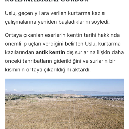
Malatya
Uslu, geçen yıl ara verilen kurtarma kazısı
Manisa
çalışmalarına yeniden başladıklarını söyledi.
Kahramanm
Ortaya çıkarılan eserlerin kentin tarihi hakkında
önemli ip uçları verdiğini belirten Uslu, kurtarma
Mardin
kazılarından
antik kentin
dış surlarına ilişkin daha
Muğla
önceki tahribatların giderildiğini ve surların bir
Muş
kısmının ortaya çıkarıldığını aktardı.
Nevşehir
Niğde
Ordu
Rize
Sakarya