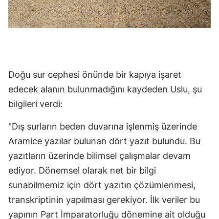
Samsun
Siirt
Sinop
Doğu sur cephesi önünde bir kapıya işaret
Sivas
edecek alanın bulunmadığını kaydeden Uslu, şu
Tekirdağ
bilgileri verdi:
Tokat
"Dış surların beden duvarına işlenmiş üzerinde
Trabzon
Aramice yazılar bulunan dört yazıt bulundu. Bu
yazıtların üzerinde bilimsel çalışmalar devam
Tunceli
ediyor. Dönemsel olarak net bir bilgi
Şanlıurfa
sunabilmemiz için dört yazıtın çözümlenmesi,
Uşak
transkriptinin yapılması gerekiyor. İlk veriler bu
yapının Part İmparatorluğu dönemine ait olduğu
Van