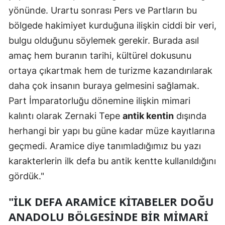
yönünde. Urartu sonrası Pers ve Partların bu
Yozgat
bölgede hakimiyet kurduğuna ilişkin ciddi bir veri,
Zonguldak
bulgu olduğunu söylemek gerekir. Burada asıl
amaç hem buranın tarihi, kültürel dokusunu
Aksaray
ortaya çıkartmak hem de turizme kazandırılarak
Bayburt
daha çok insanın buraya gelmesini sağlamak.
Part İmparatorluğu dönemine ilişkin mimari
Karaman
kalıntı olarak Zernaki Tepe
antik kentin
dışında
Kırıkkale
herhangi bir yapı bu güne kadar müze kayıtlarına
Batman
geçmedi. Aramice diye tanımladığımız bu yazı
karakterlerin ilk defa bu antik kentte kullanıldığını
Şırnak
gördük."
Bartın
"İLK DEFA ARAMICE KITABELER DOĞU
Ardahan
ANADOLU BÖLGESINDE BIR MIMARI
Iğdır