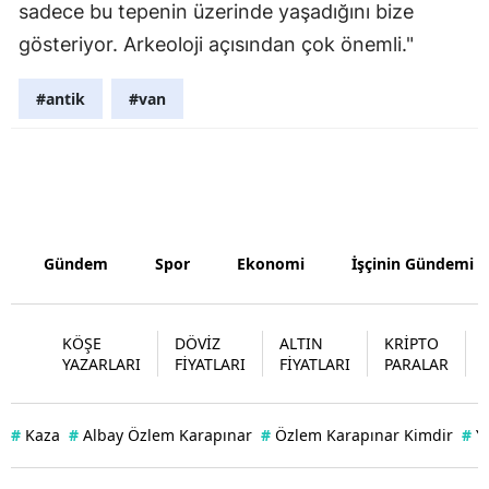
sadece bu tepenin üzerinde yaşadığını bize
gösteriyor. Arkeoloji açısından çok önemli."
#antik
#van
Gündem
Spor
Ekonomi
İşçinin Gündemi
KÖŞE
DÖVİZ
ALTIN
KRİPTO
YAZARLARI
FİYATLARI
FİYATLARI
PARALAR
#
Kaza
#
Albay Özlem Karapınar
#
Özlem Karapınar Kimdir
#
Y