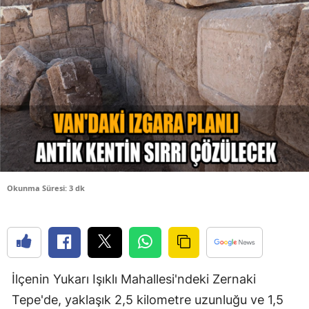
Bilecik
Bingöl
Bitlis
Bolu
Burdur
Bursa
Çanakkale
Okunma Süresi: 3 dk
Çankırı
Çorum
Denizli
İlçenin Yukarı Işıklı Mahallesi'ndeki Zernaki
Diyarbakır
Tepe'de, yaklaşık 2,5 kilometre uzunluğu ve 1,5