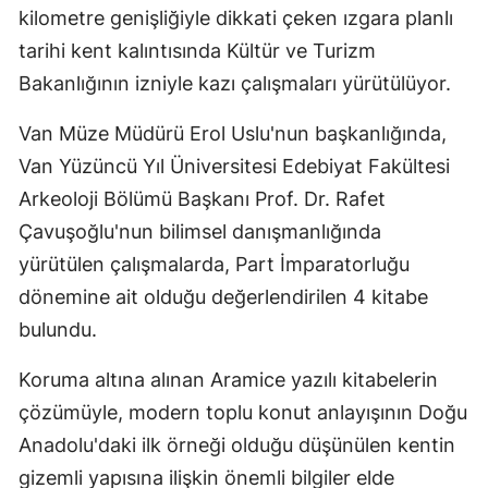
kilometre genişliğiyle dikkati çeken ızgara planlı
Edirne
tarihi kent kalıntısında Kültür ve Turizm
Elazığ
Bakanlığının izniyle kazı çalışmaları yürütülüyor.
Erzincan
Van Müze Müdürü Erol Uslu'nun başkanlığında,
Erzurum
Van Yüzüncü Yıl Üniversitesi Edebiyat Fakültesi
Arkeoloji Bölümü Başkanı Prof. Dr. Rafet
Eskişehir
Çavuşoğlu'nun bilimsel danışmanlığında
Gaziantep
yürütülen çalışmalarda, Part İmparatorluğu
Giresun
dönemine ait olduğu değerlendirilen 4 kitabe
bulundu.
Gümüşhan
Koruma altına alınan Aramice yazılı kitabelerin
Hakkari
çözümüyle, modern toplu konut anlayışının Doğu
Hatay
Anadolu'daki ilk örneği olduğu düşünülen kentin
Isparta
gizemli yapısına ilişkin önemli bilgiler elde