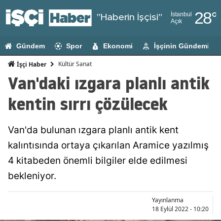
28
°
İstanbul
"Haberin İşçisi"
Açık
Adana
Gündem
Spor
Ekonomi
İşçinin Gündemi
Adıyaman
Kültür Sanat
İşçi Haber
Afyonkarahi
Van'daki ızgara planlı antik
Ağrı
kentin sırrı çözülecek
Amasya
Van'da bulunan ızgara planlı antik kent
Ankara
kalıntısında ortaya çıkarılan Aramice yazılmış
Antalya
4 kitabeden önemli bilgiler elde edilmesi
Artvin
bekleniyor.
Aydın
Yayınlanma
18 Eylül 2022 - 10:20
Balıkesir