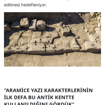
edilmesi hedefleniyor.
Mersin
İstanbul
İzmir
Kars
Kastamonu
Kayseri
Kırklareli
Kırşehir
Kocaeli
"ARAMICE YAZI KARAKTERLERININ
Konya
ILK DEFA BU ANTIK KENTTE
Kütahya
KULLANILDIĞINI GÖRDÜK"