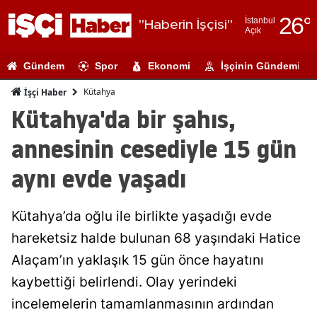
26
°
İstanbul
"Haberin İşçisi"
Açık
Adana
Gündem
Spor
Ekonomi
İşçinin Gündemi
Adıyaman
Kütahya
İşçi Haber
Afyonkarahi
Kütahya'da bir şahıs,
Ağrı
annesinin cesediyle 15 gün
Amasya
aynı evde yaşadı
Ankara
Kütahya’da oğlu ile birlikte yaşadığı evde
Antalya
hareketsiz halde bulunan 68 yaşındaki Hatice
Artvin
Alaçam’ın yaklaşık 15 gün önce hayatını
Aydın
kaybettiği belirlendi. Olay yerindeki
incelemelerin tamamlanmasının ardından
Balıkesir