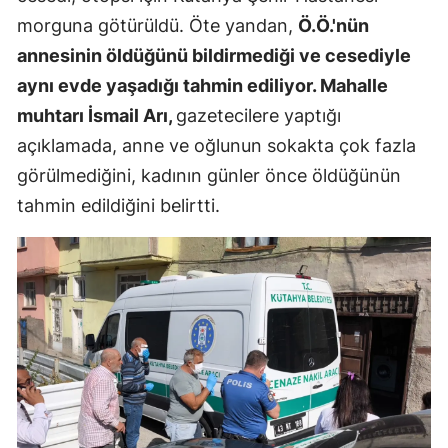
morguna götürüldü. Öte yandan,
Ö.Ö.'nün
Malatya
annesinin öldüğünü bildirmediği ve cesediyle
Manisa
aynı evde yaşadığı tahmin ediliyor. Mahalle
Kahramanm
muhtarı İsmail Arı,
gazetecilere yaptığı
açıklamada, anne ve oğlunun sokakta çok fazla
Mardin
görülmediğini, kadının günler önce öldüğünün
Muğla
tahmin edildiğini belirtti.
Muş
Nevşehir
Niğde
Ordu
Rize
Sakarya