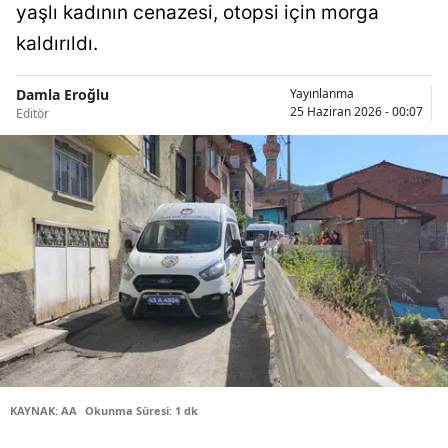
yaşlı kadının cenazesi, otopsi için morga
Bilecik
kaldırıldı.
Bingöl
Damla Eroğlu
Yayınlanma
Bitlis
25 Haziran 2026 - 00:07
Editör
Bolu
Burdur
Bursa
Çanakkale
Çankırı
Çorum
Denizli
KAYNAK: AA
Okunma Süresi: 1 dk
Diyarbakır