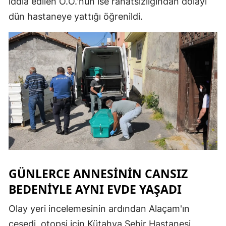
iddia edilen Ö.Ö.'nün ise rahatsızlığından dolayı
Mersin
dün hastaneye yattığı öğrenildi.
İstanbul
İzmir
Kars
Kastamonu
Kayseri
Kırklareli
Kırşehir
GÜNLERCE ANNESİNİN CANSIZ
Kocaeli
BEDENİYLE AYNI EVDE YAŞADI
Konya
Olay yeri incelemesinin ardından Alaçam'ın
Kütahya
cesedi, otopsi için Kütahya Şehir Hastanesi