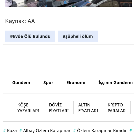
Samsun
Kaynak: AA
Siirt
Sinop
#Evde Ölü Bulundu
#şüpheli ölüm
Sivas
Tekirdağ
Tokat
Gündem
Spor
Ekonomi
İşçinin Gündemi
Trabzon
Tunceli
KÖŞE
DÖVİZ
ALTIN
KRİPTO
YAZARLARI
FİYATLARI
FİYATLARI
PARALAR
Şanlıurfa
Uşak
#
Kaza
#
Albay Özlem Karapınar
#
Özlem Karapınar Kimdir
#
#
Van