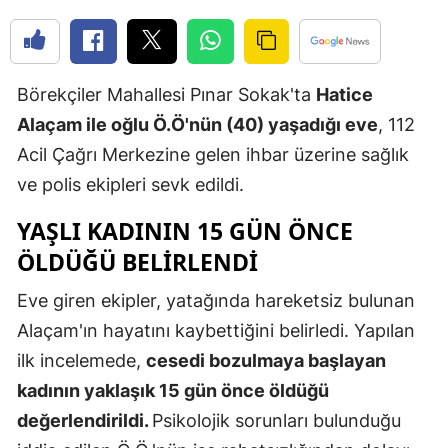
Edirne
Elazığ
Börekçiler Mahallesi Pınar Sokak'ta
Hatice
Erzincan
Alaçam ile oğlu Ö.Ö'nün (40) yaşadığı eve
, 112
Erzurum
Acil Çağrı Merkezine gelen ihbar üzerine sağlık
ve polis ekipleri sevk edildi.
Eskişehir
YAŞLI KADININ 15 GÜN ÖNCE
Gaziantep
ÖLDÜĞÜ BELİRLENDİ
Giresun
Eve giren ekipler, yatağında hareketsiz bulunan
Gümüşhan
Alaçam'ın hayatını kaybettiğini belirledi. Yapılan
Hakkari
ilk incelemede,
cesedi bozulmaya başlayan
kadının yaklaşık 15 gün önce öldüğü
Hatay
değerlendirildi.
Psikolojik sorunları bulunduğu
Isparta