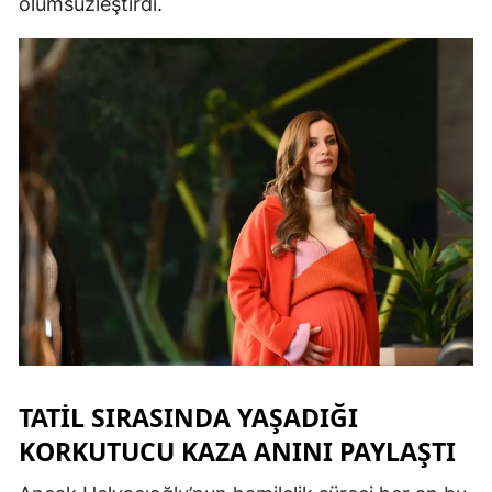
ölümsüzleştirdi.
Malatya
Manisa
Kahramanm
Mardin
Muğla
Muş
Nevşehir
Niğde
Ordu
TATIL SIRASINDA YAŞADIĞI
Rize
KORKUTUCU KAZA ANINI PAYLAŞTI
Sakarya