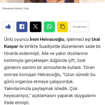
Edirne
Okunma Süresi: 2 dk
Elazığ
Erzincan
Erzurum
Ünlü oyuncu
İrem Helvacıoğlu
, işletmeci eşi
Ural
Eskişehir
Kaspar
ile birlikte Suadiye’de düzenlenen sade bir
törenle evlenmişti. Aile ve yakın dostlarının
Gaziantep
katılımıyla gerçekleşen düğünde çift, özel
Giresun
günlerini samimi bir atmosferde kutladı. Tören
Gümüşhan
sonrası konuşan Helvacıoğlu, "Uzun süredir bu
günü organize etmeye çalışıyorduk.
Hakkari
Yakınlarımızla paylaşmak istedik. Çok
Hatay
heyecanlıyız," açıklamasını yaparak duygularını
Isparta
ifade etmişti.