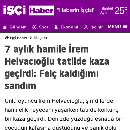
25
°
İstanbul
"Haberin İşçisi"
Açık
Adana
MENÜ
Gündem
Spor
Ekonomi
İşçinin Gündemi
Adıyaman
Magazin
İşçi Haber
Afyonkarahi
7 aylık hamile İrem
Ağrı
Helvacıoğlu tatilde kaza
Amasya
geçirdi: Felç kaldığımı
Ankara
sandım
Antalya
Ünlü oyuncu İrem Helvacıoğlu, şimdilerde
Artvin
hamilelik heyecanı yaşarken tatilde korkunç
Aydın
bir kaza geçirdi. Denizde yüzdüğü esnada bir
Balıkesir
çocuğun kafasına düştüğünü ve panik dolu