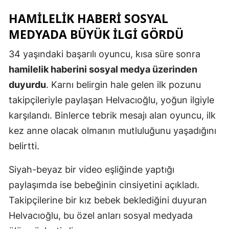
Mersin
HAMILELIK HABERI SOSYAL
MEDYADA BÜYÜK İLGI GÖRDÜ
İstanbul
34 yaşındaki başarılı oyuncu, kısa süre sonra
İzmir
hamilelik haberini sosyal medya üzerinden
Kars
duyurdu
. Karnı belirgin hale gelen ilk pozunu
Kastamonu
takipçileriyle paylaşan Helvacıoğlu, yoğun ilgiyle
karşılandı. Binlerce tebrik mesajı alan oyuncu, ilk
Kayseri
kez anne olacak olmanın mutluluğunu yaşadığını
Kırklareli
belirtti.
Kırşehir
Siyah-beyaz bir video eşliğinde yaptığı
Kocaeli
paylaşımda ise bebeğinin cinsiyetini açıkladı.
Takipçilerine bir kız bebek beklediğini duyuran
Konya
Helvacıoğlu, bu özel anları sosyal medyada
Kütahya