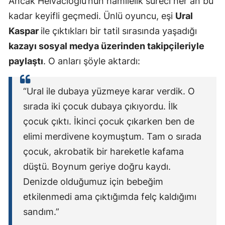
Ancak Helvacıoğlu’nun hamilelik süreci her an bu
kadar keyifli geçmedi. Ünlü oyuncu, eşi
Ural
Samsun
Kaspar
ile çıktıkları bir tatil sırasında yaşadığı
Siirt
kazayı sosyal medya üzerinden takipçileriyle
Sinop
paylaştı
. O anları şöyle aktardı:
Sivas
“Ural ile dubaya yüzmeye karar verdik. O
Tekirdağ
sırada iki çocuk dubaya çıkıyordu. İlk
Tokat
çocuk çıktı. İkinci çocuk çıkarken ben de
elimi merdivene koymuştum. Tam o sırada
Trabzon
çocuk, akrobatik bir hareketle kafama
Tunceli
düştü. Boynum geriye doğru kaydı.
Denizde olduğumuz için bebeğim
Şanlıurfa
etkilenmedi ama çıktığımda felç kaldığımı
Uşak
sandım.”
Van