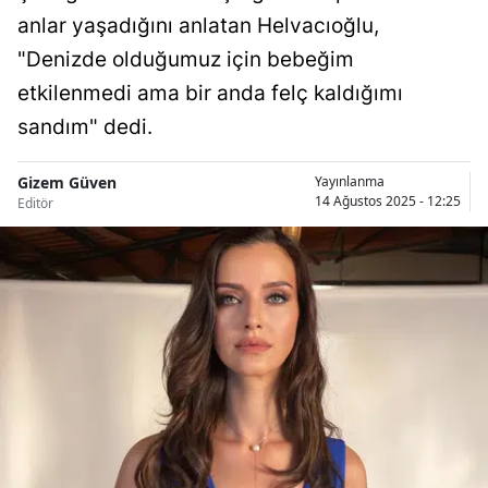
anlar yaşadığını anlatan Helvacıoğlu,
Bilecik
"Denizde olduğumuz için bebeğim
Bingöl
etkilenmedi ama bir anda felç kaldığımı
Bitlis
sandım" dedi.
Bolu
Gizem Güven
Yayınlanma
Burdur
14 Ağustos 2025 - 12:25
Editör
Bursa
Çanakkale
Çankırı
Çorum
Denizli
Diyarbakır