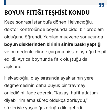
Yozgat
BOYUN FITIĞI TEŞHISI KONDU
Zonguldak
Kaza sonrası İstanbul’a dönen Helvacıoğlu,
doktor kontrolünde boynunda ciddi bir problem
Aksaray
olduğunu öğrendi. Yapılan muayene sonucunda
Bayburt
boyun disklerinden birinin sinire baskı yaptığı
Karaman
ve bu nedenle elinde çarpma hissi oluştuğu tespit
edildi. Ayrıca boynunda fıtık oluştuğu da
Kırıkkale
açıklandı.
Batman
Helvacıoğlu, olay sırasında ayaklarının yere
Şırnak
değmemesinin daha büyük bir travmayı
Bartın
önlediğini ifade ederek, “Kazayı hafif atlattım
diyebilirim ama süreç oldukça zorluydu,”
Ardahan
sözleriyle yaşadığı zorluğu dile getirdi.
Iğdır