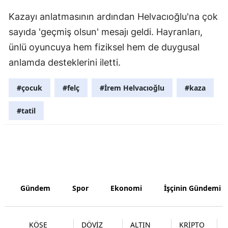
Kazayı anlatmasının ardından Helvacıoğlu'na çok
Yalova
sayıda 'geçmiş olsun' mesajı geldi. Hayranları,
Karabük
ünlü oyuncuya hem fiziksel hem de duygusal
Kilis
anlamda desteklerini iletti.
Osmaniye
#çocuk
#felç
#İrem Helvacıoğlu
#kaza
Düzce
#tatil
Gündem
Spor
Ekonomi
İşçinin Gündemi
KÖŞE
DÖVİZ
ALTIN
KRİPTO