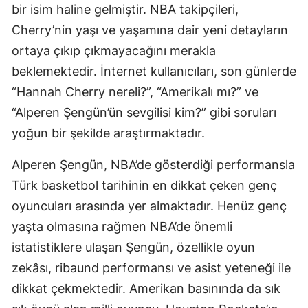
bir isim haline gelmiştir. NBA takipçileri,
Yozgat
Cherry’nin yaşı ve yaşamına dair yeni detayların
ortaya çıkıp çıkmayacağını merakla
Zonguldak
beklemektedir. İnternet kullanıcıları, son günlerde
Aksaray
“Hannah Cherry nereli?”, “Amerikalı mı?” ve
Bayburt
“Alperen Şengün’ün sevgilisi kim?” gibi soruları
yoğun bir şekilde araştırmaktadır.
Karaman
Alperen Şengün, NBA’de gösterdiği performansla
Kırıkkale
Türk basketbol tarihinin en dikkat çeken genç
Batman
oyuncuları arasında yer almaktadır. Henüz genç
Şırnak
yaşta olmasına rağmen NBA’de önemli
istatistiklere ulaşan Şengün, özellikle oyun
Bartın
zekâsı, ribaund performansı ve asist yeteneği ile
Ardahan
dikkat çekmektedir. Amerikan basınında da sık
Iğdır