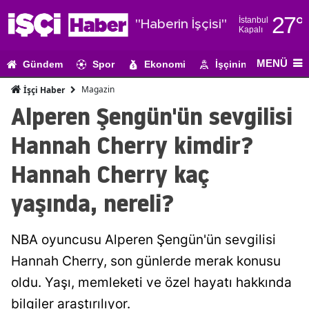
27
°
İstanbul
"Haberin İşçisi"
Kapalı
Adana
MENÜ
Gündem
Spor
Ekonomi
İşçinin Gündemi
Adıyaman
Magazin
İşçi Haber
Afyonkarahi
Alperen Şengün'ün sevgilisi
Ağrı
Hannah Cherry kimdir?
Amasya
Hannah Cherry kaç
Ankara
yaşında, nereli?
Antalya
NBA oyuncusu Alperen Şengün'ün sevgilisi
Artvin
Hannah Cherry, son günlerde merak konusu
Aydın
oldu. Yaşı, memleketi ve özel hayatı hakkında
Balıkesir
bilgiler araştırılıyor.