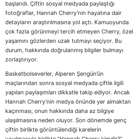
başlandı. Çiftin sosyal medyada paylaştığı
Mersin
fotoğraflar, Hannah Cherry’nin hayatına dair
İstanbul
detayların araştırılmasına yol açtı. Kamuoyunda
çok fazla görünmeyi tercih etmeyen Cherry, özel
İzmir
yaşamını gözlerden uzak tutmayı seçiyor. Bu
Kars
durum, hakkında doğrulanmış bilgiler bulmayı
zorlaştırıyor.
Kastamonu
Kayseri
Basketbolseverler, Alperen Şengün’ün
maçlarından sonra sosyal medyada çiftle ilgili
Kırklareli
yapılan paylaşımları dikkatle takip ediyor. Ancak
Kırşehir
Hannah Cherry’nin medya önünde yer almaktan
Kocaeli
kaçınması, onun hakkında daha az bilgiye
ulaşılmasına neden oluyor. Son dönemde genç
Konya
çiftin birlikte görüntülendiği karelerin
Kütahya
yayılmasıyla birlikte “Hannah Cherry kimdir?”