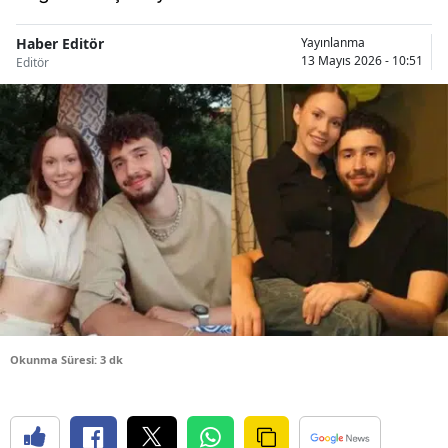
Bilecik
Haber Editör
Yayınlanma
13 Mayıs 2026 - 10:51
Bingöl
Editör
Bitlis
Bolu
Burdur
Bursa
Çanakkale
Çankırı
Çorum
Okunma Süresi: 3 dk
Denizli
Diyarbakır