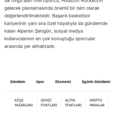
sık övgü alan milli oyuncu, Houston Rockets’ın
gelecek planlamasında önemli bir isim olarak
Yalova
değerlendirilmektedir. Başarılı basketbol
Karabük
kariyerinin yanı sıra özel hayatıyla da gündemde
kalan Alperen Şengün, sosyal medya
Kilis
kullanıcılarının en çok konuştuğu sporcular
Osmaniye
arasında yer almaktadır.
Düzce
Gündem
Spor
Ekonomi
İşçinin Gündemi
KÖŞE
DÖVİZ
ALTIN
KRİPTO
YAZARLARI
FİYATLARI
FİYATLARI
PARALAR