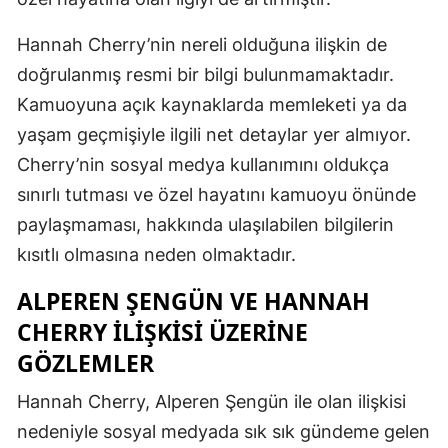
Samsun
Hannah Cherry’nin nereli olduğuna ilişkin de
doğrulanmış resmi bir bilgi bulunmamaktadır.
Siirt
Kamuoyuna açık kaynaklarda memleketi ya da
Sinop
yaşam geçmişiyle ilgili net detaylar yer almıyor.
Sivas
Cherry’nin sosyal medya kullanımını oldukça
sınırlı tutması ve özel hayatını kamuoyu önünde
Tekirdağ
paylaşmaması, hakkında ulaşılabilen bilgilerin
Tokat
kısıtlı olmasına neden olmaktadır.
Trabzon
ALPEREN ŞENGÜN VE HANNAH
Tunceli
CHERRY İLIŞKISI ÜZERINE
GÖZLEMLER
Şanlıurfa
Hannah Cherry, Alperen Şengün ile olan ilişkisi
Uşak
nedeniyle sosyal medyada sık sık gündeme gelen
Van