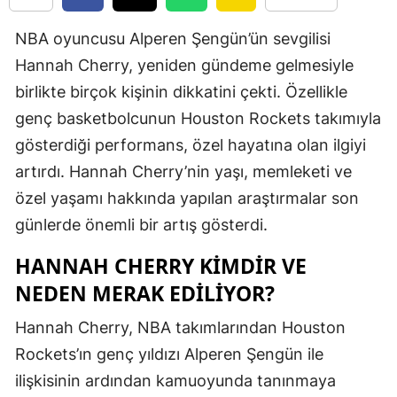
Edirne
NBA oyuncusu Alperen Şengün’ün sevgilisi
Elazığ
Hannah Cherry, yeniden gündeme gelmesiyle
birlikte birçok kişinin dikkatini çekti. Özellikle
Erzincan
genç basketbolcunun Houston Rockets takımıyla
Erzurum
gösterdiği performans, özel hayatına olan ilgiyi
Eskişehir
artırdı. Hannah Cherry’nin yaşı, memleketi ve
özel yaşamı hakkında yapılan araştırmalar son
Gaziantep
günlerde önemli bir artış gösterdi.
Giresun
HANNAH CHERRY KIMDIR VE
Gümüşhan
NEDEN MERAK EDILIYOR?
Hakkari
Hannah Cherry, NBA takımlarından Houston
Hatay
Rockets’ın genç yıldızı Alperen Şengün ile
ilişkisinin ardından kamuoyunda tanınmaya
Isparta