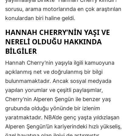
sorusu, arama motorlarında en çok araştırılan
Malatya
konulardan biri haline geldi.
Manisa
HANNAH CHERRY’NIN YAŞI VE
Kahramanm
NERELI OLDUĞU HAKKINDA
Mardin
BILGILER
Muğla
Hannah Cherry’nin yaşıyla ilgili kamuoyuna
açıklanmış net ve doğrulanmış bir bilgi
Muş
bulunmamaktadır. Ancak sosyal medyada
Nevşehir
yapılan yorumlar ve çeşitli paylaşımlar,
Niğde
Cherry’nin Alperen Şengün ile benzer yaş
grubunda olduğu yönünde bir izlenim
Ordu
yaratmaktadır. NBA’de genç yaşta yıldızlaşan
Rize
Alperen Şengün’ün kariyerindeki hızlı yükseliş,
Sakarya
özel hayatına olan ilgiyi de artırmıştır.