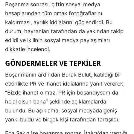
Boşanma sonrası, çiftin sosyal medya
Mersin
hesaplarından tüm ortak fotoğraflarını
İstanbul
kaldırması, ayrılık iddialarını güçlendirdi. Bu
durum, hayranları tarafından da yakından takip
İzmir
edildi ve ikilinin sosyal medya paylaşımları
Kars
dikkatle incelendi.
Kastamonu
GÖNDERMELER VE TEPKILER
Kayseri
Boşanmanın ardından Burak Bulut, katıldığı bir
Kırklareli
etkinlikte PR ve ihanet iddialarına yanıt vererek,
“Bizde ihanet olmaz. PR için boşandıysam da
Kırşehir
helal olsun bana” şeklinde açıklamalarda
Kocaeli
bulundu. Bu açıklama, sosyal medyada geniş
Konya
yankı buldu ve birçok kişi tarafından tartışıldı.
Kütahya
Eda Sakız ise boşanma sonrası İtalya'dan yaptığı