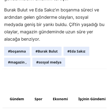
Samsun
Burak Bulut ve Eda Sakız’ın boşanma süreci ve
ardından gelen gönderme olayları, sosyal
Siirt
medyada geniş bir yankı buldu. Çiftin yaşadığı bu
Sinop
olaylar, magazin gündeminde uzun süre yer
Sivas
alacağa benziyor.
Tekirdağ
#boşanma
#Burak Bulut
#Eda Sakız
Tokat
#magazin ,
#sosyal medya
Trabzon
Tunceli
Şanlıurfa
Uşak
Gündem
Spor
Ekonomi
İşçinin Gündemi
Van