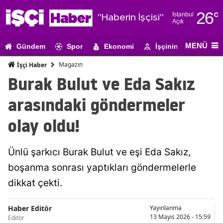
26
°
İstanbul
"Haberin İşçisi"
Açık
Adana
MENÜ
Gündem
Spor
Ekonomi
İşçinin Gündemi
Adıyaman
Magazin
İşçi Haber
Afyonkarahi
Burak Bulut ve Eda Sakız
Ağrı
arasındaki göndermeler
Amasya
olay oldu!
Ankara
Ünlü şarkıcı Burak Bulut ve eşi Eda Sakız,
Antalya
boşanma sonrası yaptıkları göndermelerle
Artvin
dikkat çekti.
Aydın
Haber Editör
Yayınlanma
Balıkesir
13 Mayıs 2026 - 15:59
Editör