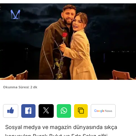
Bilecik
Bingöl
Bitlis
Bolu
Burdur
Bursa
Çanakkale
Okunma Süresi: 2 dk
Çankırı
Çorum
Denizli
Sosyal medya ve magazin dünyasında sıkça
Diyarbakır