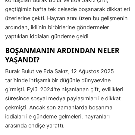
konuşulan Burak Bulut ve Eda Sakız çifti,
Edirne
geçtiğimiz hafta tek celsede boşanarak dikkatleri
üzerlerine çekti. Hayranlarını üzen bu gelişmenin
Elazığ
ardından, ikilinin birbirlerine göndermeler
Erzincan
yaptıkları iddiaları gündeme geldi.
Erzurum
BOŞANMANIN ARDINDAN NELER
Eskişehir
YAŞANDI?
Gaziantep
Burak Bulut ve Eda Sakız, 12 Ağustos 2025
tarihinde ihtişamlı bir düğünle dünyaevine
Giresun
girmişti. Eylül 2024'te nişanlanan çift, evlilikleri
Gümüşhan
süresince sosyal medya paylaşımları ile dikkat
Hakkari
çekmişti. Ancak son zamanlarda boşanma
iddiaları ile gündeme gelmeleri, hayranları
Hatay
arasında endişe yarattı.
Isparta