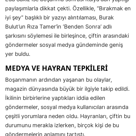
paylaşımlarla dikkat çekti. Özellikle, “Bırakmak en
Malatya
iyi şey” başlıklı bir yazıyı alıntılaması, Burak
Manisa
Bulut’un Rıza Tamer’in ‘Benden Sonra’ adlı
Kahramanm
şarkısını söylemesi ile birleşince, çiftin arasındaki
göndermeler sosyal medya gündeminde geniş
Mardin
yer buldu.
Muğla
MEDYA VE HAYRAN TEPKILERI
Muş
Boşanmanın ardından yaşanan bu olaylar,
Nevşehir
magazin dünyasında büyük bir ilgiyle takip edildi.
Niğde
İkilinin birbirlerine yaptıkları iddia edilen
göndermeler, sosyal medya kullanıcıları arasında
Ordu
çeşitli yorumlara neden oldu. Hayranları, çiftin bu
Rize
durumunu merakla izlerken, birçok kişi de bu
Sakarya
göndermelerin anlamını tartıştı.