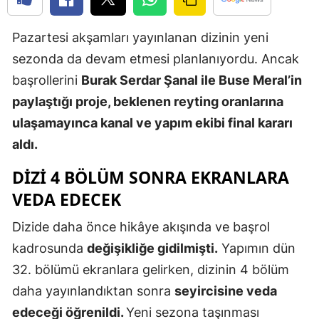
Edirne
Pazartesi akşamları yayınlanan dizinin yeni
Elazığ
sezonda da devam etmesi planlanıyordu. Ancak
Erzincan
başrollerini
Burak Serdar Şanal ile Buse Meral’in
paylaştığı proje, beklenen reyting oranlarına
Erzurum
ulaşamayınca kanal ve yapım ekibi final kararı
Eskişehir
aldı.
Gaziantep
DIZI 4 BÖLÜM SONRA EKRANLARA
Giresun
VEDA EDECEK
Gümüşhan
Dizide daha önce hikâye akışında ve başrol
kadrosunda
değişikliğe gidilmişti.
Yapımın dün
Hakkari
32. bölümü ekranlara gelirken, dizinin 4 bölüm
Hatay
daha yayınlandıktan sonra
seyircisine veda
Isparta
edeceği öğrenildi.
Yeni sezona taşınması