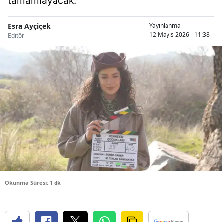
tamamlayacak.
Bilecik
Esra Ayçiçek
Yayınlanma
Bingöl
12 Mayıs 2026 - 11:38
Editör
Bitlis
Bolu
Burdur
Bursa
Çanakkale
Çankırı
Çorum
Okunma Süresi: 1 dk
Denizli
Diyarbakır