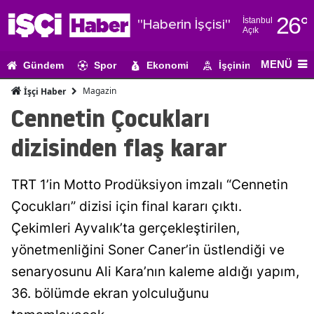
26
°
İstanbul
"Haberin İşçisi"
Açık
Adana
MENÜ
Gündem
Spor
Ekonomi
İşçinin Gündemi
Adıyaman
Magazin
İşçi Haber
Afyonkarahi
Cennetin Çocukları
Ağrı
dizisinden flaş karar
Amasya
TRT 1’in Motto Prodüksiyon imzalı “Cennetin
Ankara
Çocukları” dizisi için final kararı çıktı.
Antalya
Çekimleri Ayvalık’ta gerçekleştirilen,
Artvin
yönetmenliğini Soner Caner’in üstlendiği ve
senaryosunu Ali Kara’nın kaleme aldığı yapım,
Aydın
36. bölümde ekran yolculuğunu
Balıkesir