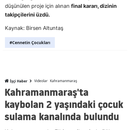
düşünülen proje için alınan
final kararı, dizinin
Mersin
takipçilerini üzdü.
İstanbul
Kaynak: Birsen Altuntaş
İzmir
#Cennetin Çocukları
Kars
Kastamonu
Kayseri
Kırklareli
Videolar
Kahramanmaraş
İşçi Haber
Kahramanmaraş'ta
Kırşehir
kaybolan 2 yaşındaki çocuk
Kocaeli
sulama kanalında bulundu
Konya
Kütahya