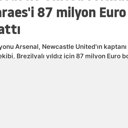
aes'i 87 milyon Euro 
Samsun
Siirt
attı
Sinop
Sivas
yonu Arsenal, Newcastle United'ın kaptanı
kibi, Brezilyalı yıldız için 87 milyon Euro 
Tekirdağ
leşme imzaladı.
Tokat
Trabzon
Yayınlanma
08 Ağustos 2026 - 14:33
Tunceli
Şanlıurfa
Uşak
Van