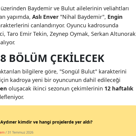
i üzerinden Baydemir ve Bulut ailelerinin veliahtları
Mersin
lan yapımda,
Aslı Enver
"Nihal Baydemir",
Engin
İstanbul
rakterlerini canlandırıyor. Oyuncu kadrosunda
ci, Taro Emir Tekin, Zeynep Oymak, Serkan Altunorak
İzmir
alıyor.
Kars
 8 BÖLÜM ÇEKILECEK
Kastamonu
Kayseri
ktarılan bilgilere göre, "Songül Bulut" karakterini
için kadroya yeni bir oyuncunun dahil edileceği
Kırklareli
den
oluşacak ikinci sezonun çekimlerinin
12 haftalık
Kırşehir
fleniyor.
Kocaeli
Konya
 Aydıner kimdir ve hangi projelerde yer aldı?
dem
/ 31 Temmuz 2026
Kütahya