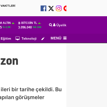
VAKİTLERİ
M ALTIN
BITCOIN TL
Üyelik
55
3.096.040
% 2,59
%0.183
MENÜ
Eğitim
Teknoloji
Köşe Yazarları
ezon
eri bir tarihe çekildi. Bu
yapılan görüşmeler