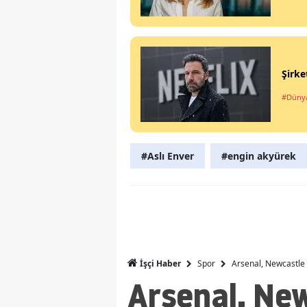
Şirke
#Düny
#Aslı Enver
#engin akyürek
Spor
Arsenal, Newcastle 
İşçi Haber
Arsenal, Ne