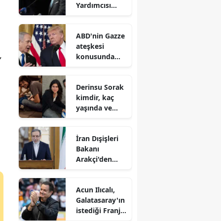
Yardımcısı
Zorlu : Türk
dünyasının iş
ABD'nin Gazze
birliği uzak
ateşkesi
değil, yakındır
,
konusunda
İsrail'e baskı
yaptığı iddiası
Derinsu Sorak
kimdir, kaç
yaşında ve
hangi
filmlerde
İran Dışişleri
oynadı?
Bakanı
Arakçi'den
Müslümanlara
'birlik' çağrısı
Acun Ilıcalı,
Galatasaray'ın
istediği Franjo
Ivanovic'e