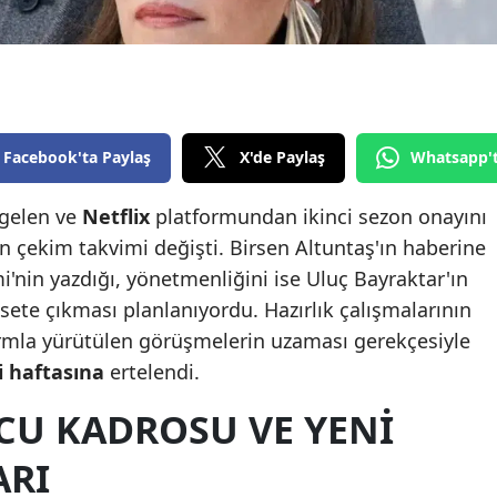
Edirne
Elazığ
Erzincan
Facebook'ta Paylaş
X'de Paylaş
Whatsapp'
Erzurum
Eskişehir
 gelen ve
Netflix
platformundan ikinci sezon onayını
in çekim takvimi değişti. Birsen Altuntaş'ın haberine
Gaziantep
'nin yazdığı, yönetmenliğini ise Uluç Bayraktar'ın
Giresun
 sete çıkması planlanıyordu. Hazırlık çalışmalarının
ormla yürütülen görüşmelerin uzaması gerekçesiyle
Gümüşhane
i haftasına
ertelendi.
Hakkari
CU KADROSU VE YENI
Hatay
ARI
Isparta