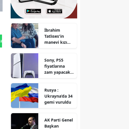
İbrahim
Tatlıses'in
tan Gönder
manevi kızı
Didem Carus
kimdir? Didem
Sony, PS5
Carus evli mi?
fiyatlarına
zam yapacak
mı?
Rusya :
Ukrayna’da 34
gemi vuruldu
AK Parti Genel
Başkan