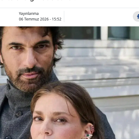
Bilecik
Yayınlanma
Bingöl
06 Temmuz 2026 - 15:52
Bitlis
Bolu
Burdur
Bursa
Çanakkale
Çankırı
Çorum
Denizli
Diyarbakır