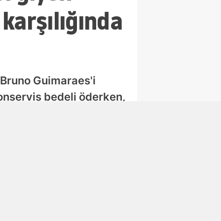
karşılığında
 Bruno Guimaraes'i
bonservis bedeli öderken,
Abone Ol