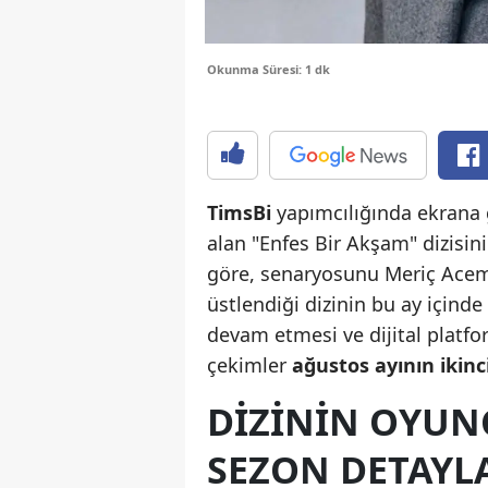
Okunma Süresi: 1 dk
TimsBi
yapımcılığında ekrana
alan "Enfes Bir Akşam" dizisin
göre, senaryosunu Meriç Acemi
üstlendiği dizinin bu ay içinde
devam etmesi ve dijital platf
çekimler
ağustos ayının ikinc
DIZININ OYUN
SEZON DETAYL