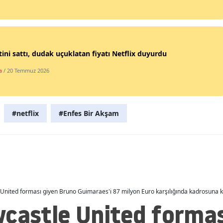
Malatya
Manisa
tini sattı, dudak uçuklatan fiyatı Netflix duyurdu
Kahramanmaraş
a
/ 20 Temmuz 2026
Mardin
Muğla
#netflix
#Enfes Bir Akşam
Muş
Nevşehir
Niğde
Ordu
United forması giyen Bruno Guimaraes'i 87 milyon Euro karşılığında kadrosuna k
Rize
wcastle United formas
Sakarya