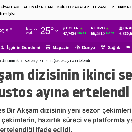
 FİYATLARI
ALTIN FİYATLARI
KRİPTO PARALAR
ECZANELER
NAMAZ 
İLETİŞİM
Adana
25
°
DOLAR
EURO
GRA
İstanbul
Adıyaman
çisi"
Açık
47,7436
55,2510
6.660,
%0.18
%0.32
Afyonkarahisar
İşçinin Gündemi
Magazin
Dünya
Sağlık
Ağrı
dizisinin ikinci sezon çekimleri ağustos ayına ertelendi
Amasya
şam dizisinin ikinci s
Ankara
ustos ayına ertelendi
Antalya
Artvin
s Bir Akşam dizisinin yeni sezon çekimleri il
Aydın
çekimlerin, hazırlık süreci ve platformla 
Balıkesir
rtelendiği ifade edildi.