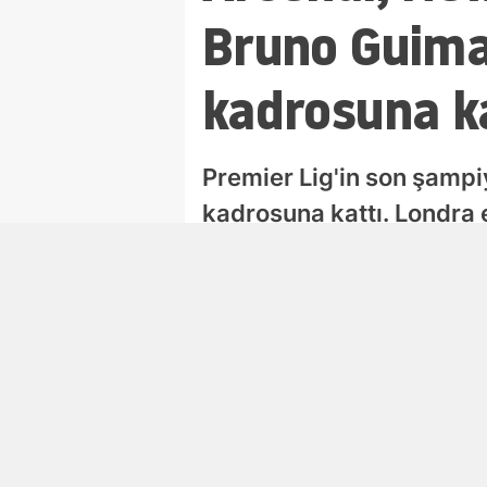
Bruno Guimar
kadrosuna k
Premier Lig'in son şampi
kadrosuna kattı. Londra e
oyuncuyla 4+1 yıllık söz
Ali Çetin
Editör