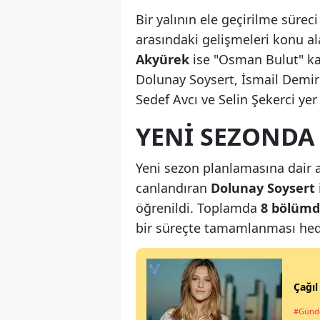
Bir yalının ele geçirilme sürec
arasındaki gelişmeleri konu a
Akyürek
ise "Osman Bulut" ka
Dolunay Soysert, İsmail Demir
Sedef Avcı ve Selin Şekerci yer 
YENI SEZONDA
Yeni sezon planlamasına dair a
canlandıran
Dolunay Soysert
öğrenildi. Toplamda
8 bölüm
bir süreçte tamamlanması hede
Çağıl
#Gün