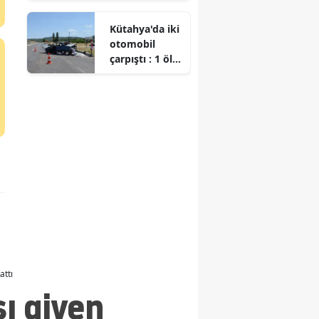
talip oldu
Kütahya'da iki
otomobil
çarpıştı : 1 ölü,
4 yaralı
attı
ı giyen