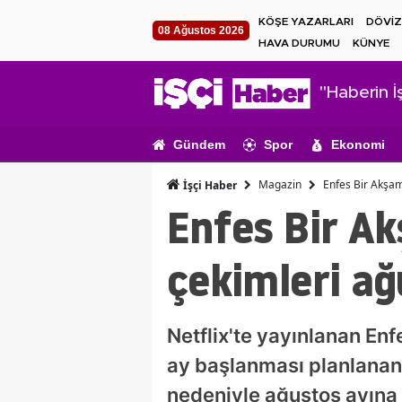
KÖŞE YAZARLARI
DÖVİZ
08 Ağustos 2026
HAVA DURUMU
KÜNYE
"Haberin İş
Gündem
Spor
Ekonomi
Magazin
Enfes Bir Akşam 
İşçi Haber
Enfes Bir Ak
çekimleri ağ
Netflix'te yayınlanan Enfe
ay başlanması planlanan 
nedeniyle ağustos ayına e