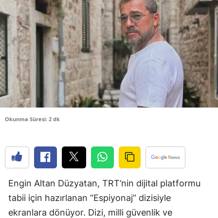
Bilecik
Bingöl
Bitlis
Bolu
Burdur
Bursa
Okunma Süresi: 2 dk
Çanakkale
Çankırı
Çorum
Engin Altan Düzyatan, TRT’nin dijital platformu
Denizli
tabii için hazırlanan “Espiyonaj” dizisiyle
Diyarbakır
ekranlara dönüyor. Dizi, milli güvenlik ve