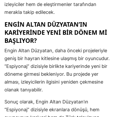
izleyiciler hem de eleştirmenler tarafından
Malatya
merakla takip edilecek.
Manisa
ENGIN ALTAN DÜZYATAN’IN
Kahramanm
KARIYERINDE YENI BIR DÖNEM MI
BAŞLIYOR?
Mardin
Engin Altan Düzyatan, daha önceki projeleriyle
Muğla
geniş bir hayran kitlesine ulaşmış bir oyuncudur.
Muş
“Espiyonaj” dizisiyle birlikte kariyerinde yeni bir
Nevşehir
döneme girmesi bekleniyor. Bu projede yer
alması, izleyicilerin ilgisini yeniden çekmesine
Niğde
olanak tanıyabilir.
Ordu
Sonuç olarak, Engin Altan Düzyatan’ın
Rize
“Espiyonaj” dizisiyle ekranlara dönüşü, hem
Sakarya