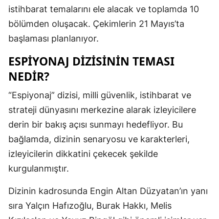
istihbarat temalarını ele alacak ve toplamda 10
Edirne
bölümden oluşacak. Çekimlerin 21 Mayıs’ta
Elazığ
başlaması planlanıyor.
Erzincan
ESPIYONAJ DIZISININ TEMASI
Erzurum
NEDIR?
Eskişehir
“Espiyonaj” dizisi, milli güvenlik, istihbarat ve
strateji dünyasını merkezine alarak izleyicilere
Gaziantep
derin bir bakış açısı sunmayı hedefliyor. Bu
Giresun
bağlamda, dizinin senaryosu ve karakterleri,
Gümüşhan
izleyicilerin dikkatini çekecek şekilde
kurgulanmıştır.
Hakkari
Dizinin kadrosunda Engin Altan Düzyatan’ın yanı
Hatay
sıra Yalçın Hafızoğlu, Burak Hakkı, Melis
Isparta