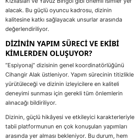
Kızılaslan ve Yavuz Bingöl gibi önemli isimler yer
Mersin
alacak. Bu güçlü oyuncu kadrosu, dizinin
kalitesine katkı sağlayacak unsurlar arasında
İstanbul
değerlendiriliyor.
İzmir
DIZININ YAPIM SÜRECI VE EKIBI
Kars
KIMLERDEN OLUŞUYOR?
Kastamonu
“Espiyonaj” dizisinin genel koordinatörlüğünü
Kayseri
Cihangir Alak üstleniyor. Yapım sürecinin titizlikle
yürütüleceği ve dizinin izleyicilere en kaliteli
Kırklareli
deneyimi sunması için gerekli tüm önlemlerin
Kırşehir
alınacağı bildiriliyor.
Kocaeli
Dizinin, güçlü hikâyesi ve etkileyici karakterleriyle
Konya
tabii platformunun en çok konuşulan yapımları
arasında yer alması bekleniyor. Bu durum, hem
Kütahya