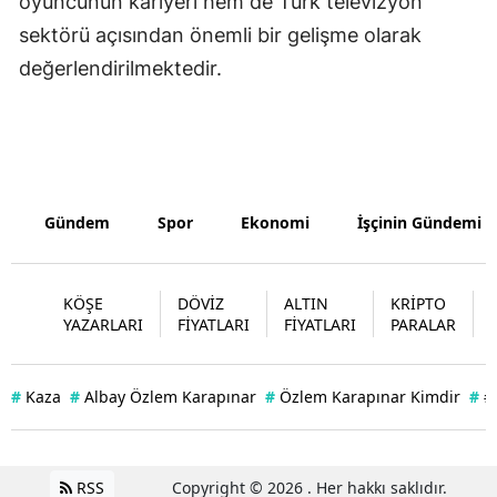
oyuncunun kariyeri hem de Türk televizyon
sektörü açısından önemli bir gelişme olarak
Samsun
değerlendirilmektedir.
Siirt
Sinop
Sivas
Tekirdağ
Gündem
Spor
Ekonomi
İşçinin Gündemi
Tokat
KÖŞE
DÖVİZ
ALTIN
KRİPTO
Trabzon
YAZARLARI
FİYATLARI
FİYATLARI
PARALAR
Tunceli
#
Kaza
#
Albay Özlem Karapınar
#
Özlem Karapınar Kimdir
#
#
Şanlıurfa
Uşak
RSS
Copyright © 2026 . Her hakkı saklıdır.
Van