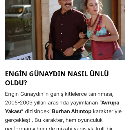
Samsun
Siirt
Sinop
Sivas
Tekirdağ
Tokat
ENGIN GÜNAYDIN NASIL ÜNLÜ
OLDU?
Trabzon
Tunceli
Engin Günaydın’ın geniş kitlelerce tanınması,
2005-2009 yılları arasında yayımlanan
“Avrupa
Şanlıurfa
Yakası”
dizisindeki
Burhan Altıntop
karakteriyle
Uşak
gerçekleşti. Bu karakter, hem oyunculuk
performansı hem de mizahi yapısıyla kült bir
Van