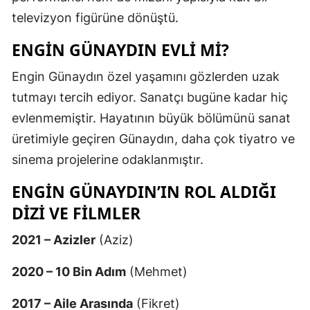
televizyon figürüne dönüştü.
Yozgat
ENGIN GÜNAYDIN EVLI MI?
Zonguldak
Engin Günaydın özel yaşamını gözlerden uzak
Aksaray
tutmayı tercih ediyor. Sanatçı bugüne kadar hiç
Bayburt
evlenmemiştir. Hayatının büyük bölümünü sanat
üretimiyle geçiren Günaydın, daha çok tiyatro ve
Karaman
sinema projelerine odaklanmıştır.
Kırıkkale
ENGIN GÜNAYDIN’IN ROL ALDIĞI
Batman
DIZI VE FILMLER
Şırnak
2021 – Azizler
(Aziz)
Bartın
2020 – 10 Bin Adım
(Mehmet)
Ardahan
2017 – Aile Arasında
(Fikret)
Iğdır