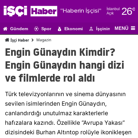
26
°
İstanbul
"Haberin İşçisi"
Açık
Adana
MENÜ
Gündem
Spor
Ekonomi
İşçinin Gündemi
Adıyaman
Magazin
İşçi Haber
Afyonkarahi
Engin Günaydın Kimdir?
Ağrı
Engin Günaydın hangi dizi
Amasya
ve filmlerde rol aldı
Ankara
Türk televizyonlarının ve sinema dünyasının
Antalya
sevilen isimlerinden Engin Günaydın,
Artvin
canlandırdığı unutulmaz karakterlerle
Aydın
hafızalara kazındı. Özellikle “Avrupa Yakası”
dizisindeki Burhan Altıntop rolüyle ikonikleşen
Balıkesir