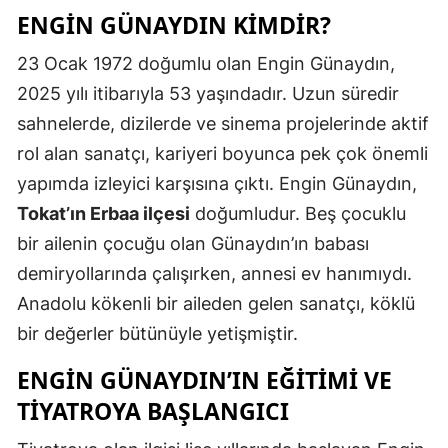
ENGIN GÜNAYDIN KIMDIR?
Mersin
23 Ocak 1972 doğumlu olan Engin Günaydın,
İstanbul
2025 yılı itibarıyla 53 yaşındadır. Uzun süredir
İzmir
sahnelerde, dizilerde ve sinema projelerinde aktif
Kars
rol alan sanatçı, kariyeri boyunca pek çok önemli
yapımda izleyici karşısına çıktı. Engin Günaydın,
Kastamonu
Tokat’ın Erbaa ilçesi
doğumludur. Beş çocuklu
Kayseri
bir ailenin çocuğu olan Günaydın’ın babası
demiryollarında çalışırken, annesi ev hanımıydı.
Kırklareli
Anadolu kökenli bir aileden gelen sanatçı, köklü
Kırşehir
bir değerler bütünüyle yetişmiştir.
Kocaeli
ENGIN GÜNAYDIN’IN EĞITIMI VE
Konya
TIYATROYA BAŞLANGICI
Kütahya