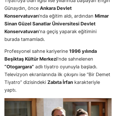
Tiyatroya olan ilgisi lise yıllarında başlayan Engin
Günaydın, önce
Ankara Devlet
Malatya
Konservatuvarı
’nda eğitim aldı, ardından
Mimar
Manisa
Sinan Güzel Sanatlar Üniversitesi Devlet
Kahramanm
Konservatuvarı
'na geçiş yaparak eğitimini
burada tamamladı.
Mardin
Muğla
Profesyonel sahne kariyerine
1996 yılında
Beşiktaş Kültür Merkezi
'nde sahnelenen
Muş
“Otogargara”
adlı tiyatro oyunuyla başladı.
Nevşehir
Televizyon ekranlarında ilk çıkışını ise “Bir Demet
Tiyatro” dizisindeki
Zabıta İrfan
karakteriyle
Niğde
yaptı.
Ordu
Rize
Sakarya