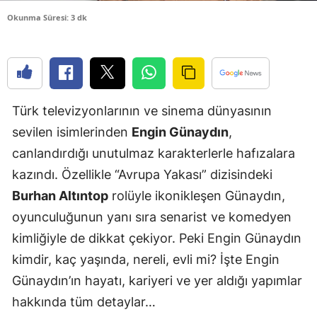
Edirne
Okunma Süresi: 3 dk
Elazığ
Erzincan
Erzurum
Türk televizyonlarının ve sinema dünyasının
sevilen isimlerinden
Engin Günaydın
,
Eskişehir
canlandırdığı unutulmaz karakterlerle hafızalara
Gaziantep
kazındı. Özellikle “Avrupa Yakası” dizisindeki
Giresun
Burhan Altıntop
rolüyle ikonikleşen Günaydın,
oyunculuğunun yanı sıra senarist ve komedyen
Gümüşhan
kimliğiyle de dikkat çekiyor. Peki Engin Günaydın
Hakkari
kimdir, kaç yaşında, nereli, evli mi? İşte Engin
Hatay
Günaydın’ın hayatı, kariyeri ve yer aldığı yapımlar
hakkında tüm detaylar…
Isparta