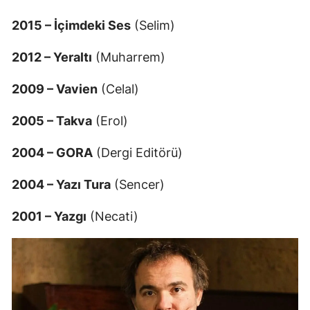
2015 – İçimdeki Ses
(Selim)
Yalova
Karabük
2012 – Yeraltı
(Muharrem)
Kilis
2009 – Vavien
(Celal)
Osmaniye
2005 – Takva
(Erol)
Düzce
2004 – GORA
(Dergi Editörü)
2004 – Yazı Tura
(Sencer)
2001 – Yazgı
(Necati)