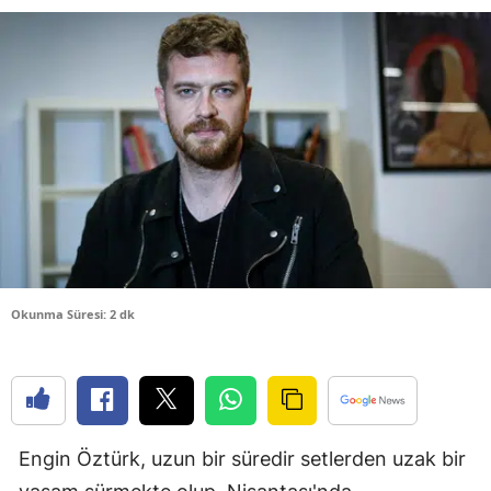
Bilecik
Bingöl
Bitlis
Bolu
Burdur
Bursa
Çanakkale
Okunma Süresi: 2 dk
Çankırı
Çorum
Denizli
Engin Öztürk, uzun bir süredir setlerden uzak bir
Diyarbakır