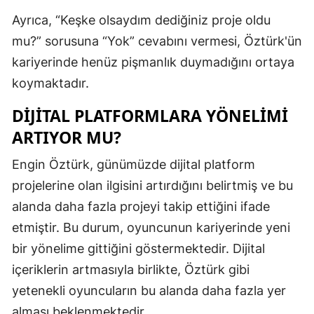
Ayrıca, “Keşke olsaydım dediğiniz proje oldu
Malatya
mu?” sorusuna “Yok” cevabını vermesi, Öztürk'ün
Manisa
kariyerinde henüz pişmanlık duymadığını ortaya
Kahramanm
koymaktadır.
Mardin
DIJITAL PLATFORMLARA YÖNELIMI
ARTIYOR MU?
Muğla
Engin Öztürk, günümüzde dijital platform
Muş
projelerine olan ilgisini artırdığını belirtmiş ve bu
Nevşehir
alanda daha fazla projeyi takip ettiğini ifade
Niğde
etmiştir. Bu durum, oyuncunun kariyerinde yeni
bir yönelime gittiğini göstermektedir. Dijital
Ordu
içeriklerin artmasıyla birlikte, Öztürk gibi
Rize
yetenekli oyuncuların bu alanda daha fazla yer
Sakarya
alması beklenmektedir.