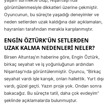
yaşam sürmekte olup, Nişantaşı'nda
Edirne
görüntülenmesiyle dikkatleri üzerine çekmiştir.
Oyuncunun, bu süreçte yaşadığı deneyimler ve
Elazığ
neden setlerden uzak kaldığına dair açıklamaları,
Erzincan
hayranları tarafından merakla karşılanmıştır.
Erzurum
ENGIN ÖZTÜRK'ÜN SETLERDEN
Eskişehir
UZAK KALMA NEDENLERI NELER?
Gaziantep
Birsen Altuntaş'ın haberine göre, Engin Öztürk,
birkaç seyahat ve iş yoğunluğunun ardından
Giresun
Nişantaşı'nda görüntülenmiştir. Oyuncu, “Birkaç
Gümüşhan
seyahat vardı işle karışık, onları hallettik. Yurt dışı
Hakkari
vardı, güzel geçti. Yazın proje yok. Ondan sonra
bakacağız. Bu süreçte tatil, daha çok evdeyim”
Hatay
şeklinde açıklamalarda bulunmuştur.
Isparta