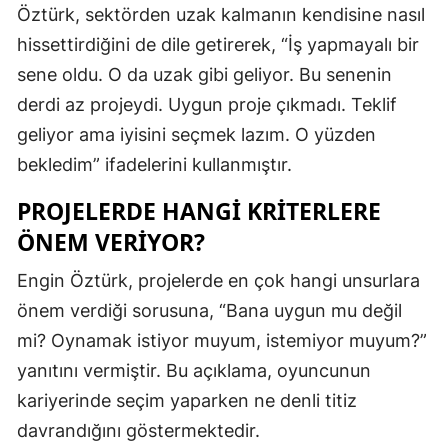
Öztürk, sektörden uzak kalmanın kendisine nasıl
Mersin
hissettirdiğini de dile getirerek, “İş yapmayalı bir
İstanbul
sene oldu. O da uzak gibi geliyor. Bu senenin
derdi az projeydi. Uygun proje çıkmadı. Teklif
İzmir
geliyor ama iyisini seçmek lazım. O yüzden
Kars
bekledim” ifadelerini kullanmıştır.
Kastamonu
PROJELERDE HANGI KRITERLERE
Kayseri
ÖNEM VERIYOR?
Kırklareli
Engin Öztürk, projelerde en çok hangi unsurlara
önem verdiği sorusuna, “Bana uygun mu değil
Kırşehir
mi? Oynamak istiyor muyum, istemiyor muyum?”
Kocaeli
yanıtını vermiştir. Bu açıklama, oyuncunun
Konya
kariyerinde seçim yaparken ne denli titiz
davrandığını göstermektedir.
Kütahya