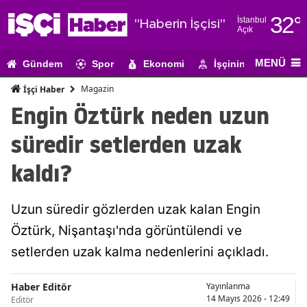
32
°
İstanbul
"Haberin İşçisi"
Açık
Adana
MENÜ
Gündem
Spor
Ekonomi
İşçinin Gündemi
Adıyaman
Magazin
İşçi Haber
Afyonkarahi
Engin Öztürk neden uzun
Ağrı
süredir setlerden uzak
Amasya
kaldı?
Ankara
Uzun süredir gözlerden uzak kalan Engin
Antalya
Öztürk, Nişantaşı'nda görüntülendi ve
Artvin
setlerden uzak kalma nedenlerini açıkladı.
Aydın
Haber Editör
Yayınlanma
Balıkesir
14 Mayıs 2026 - 12:49
Editör