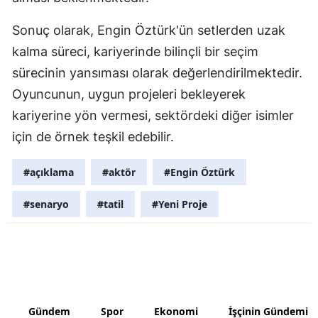
Samsun
Sonuç olarak, Engin Öztürk'ün setlerden uzak
kalma süreci, kariyerinde bilinçli bir seçim
Siirt
sürecinin yansıması olarak değerlendirilmektedir.
Sinop
Oyuncunun, uygun projeleri bekleyerek
Sivas
kariyerine yön vermesi, sektördeki diğer isimler
için de örnek teşkil edebilir.
Tekirdağ
Tokat
#açıklama
#aktör
#Engin Öztürk
Trabzon
#senaryo
#tatil
#Yeni Proje
Tunceli
Şanlıurfa
Uşak
Gündem
Spor
Ekonomi
İşçinin Gündemi
Van