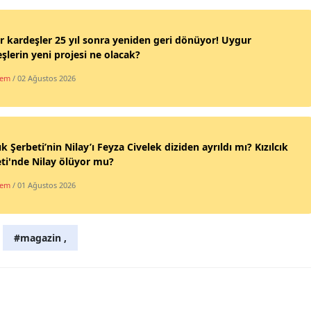
Samsun
 kardeşler 25 yıl sonra yeniden geri dönüyor! Uygur
Siirt
şlerin yeni projesi ne olacak?
dem
/ 02 Ağustos 2026
Sinop
Sivas
Tekirdağ
cık Şerbeti’nin Nilay’ı Feyza Civelek diziden ayrıldı mı? Kızılcık
ti'nde Nilay ölüyor mu?
Tokat
dem
/ 01 Ağustos 2026
Trabzon
Tunceli
#magazin ,
Şanlıurfa
Uşak
Van