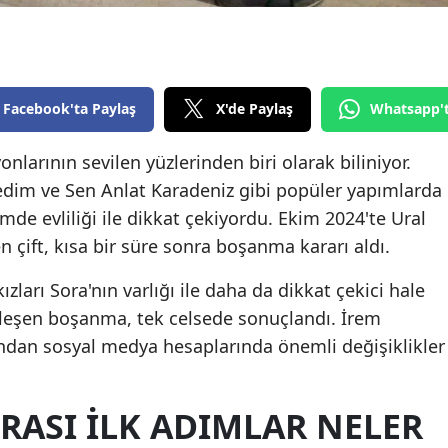
Edirne
Elazığ
Erzincan
Facebook'ta Paylaş
X'de Paylaş
Whatsapp'
Erzurum
nlarının sevilen yüzlerinden biri olarak biliniyor.
ledim ve Sen Anlat Karadeniz gibi popüler yapımlarda
Eskişehir
mde evliliği ile dikkat çekiyordu. Ekim 2024'te Ural
Gaziantep
en çift, kısa bir süre sonra boşanma kararı aldı.
Giresun
ızları Sora'nın varlığı ile daha da dikkat çekici hale
Gümüşhane
kleşen boşanma, tek celsede sonuçlandı. İrem
ndan sosyal medya hesaplarında önemli değişiklikler
Hakkari
Hatay
ASI İLK ADIMLAR NELER
Isparta