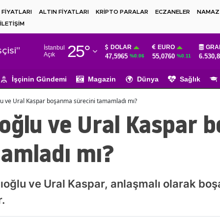
 FİYATLARI
ALTIN FİYATLARI
KRİPTO PARALAR
ECZANELER
NAMAZ 
İLETİŞİM
Adana
25
°
DOLAR
EURO
GRA
İstanbul
Adıyaman
çisi"
Açık
47,5965
55,0760
6.530,
%0.06
%0.11
Afyonkarahisar
İşçinin Gündemi
Magazin
Dünya
Sağlık
Ağrı
lu ve Ural Kaspar boşanma sürecini tamamladı mı?
Amasya
ıoğlu ve Ural Kaspar
Ankara
mamladı mı?
Antalya
Artvin
oğlu ve Ural Kaspar, anlaşmalı olarak boşan
Aydın
r.
Balıkesir