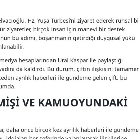
Mersin
cıoğlu, Hz. Yuşa Türbesi’ni ziyaret ederek ruhsal bi
İstanbul
ür ziyaretler, birçok insan için manevi bir destek
İzmir
lu'nun bu adımı, boşanmanın getirdiği duygusal yükü
lanabilir.
Kars
Kastamonu
edya hesaplarından Ural Kaspar ile paylaştığı
oyadını da kaldırdı. Bu durum, çiftin ilişkisini tamame
Kayseri
ceden ayrılık haberleri ile gündeme gelen çift, bu
Kırklareli
rumda.
Kırşehir
ÇMIŞI VE KAMUOYUNDAKI
Kocaeli
Konya
r, daha önce birçok kez ayrılık haberleri ile gündeme
Kütahya
 iddiaları her seferinde yalanlayarak ilişkilerine