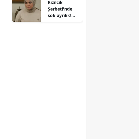
Kızılcık
Şerbeti'nde
şok ayrılık!
Nilay
karakterine
hayat veren
Feyza Civelek
diziden
ayrılıyor mu?