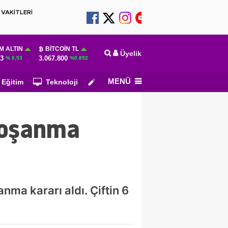
VAKİTLERİ
M ALTIN
BITCOIN TL
Üyelik
83
3.067.800
% 0,53
%0.892
MENÜ
Eğitim
Teknoloji
Köşe Yazarları
 boşanma
ma kararı aldı. Çiftin 6