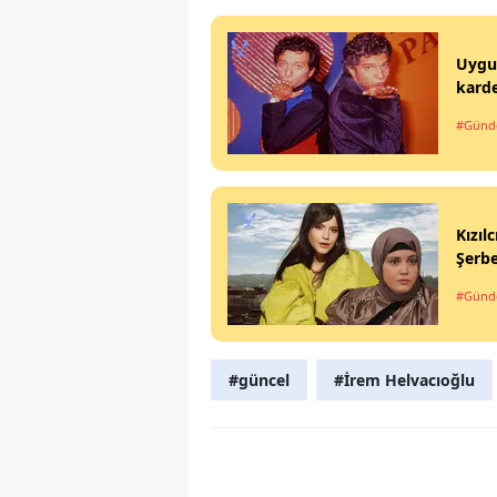
Uygur
karde
#Gün
Kızıl
Şerbe
#Gün
#güncel
#İrem Helvacıoğlu