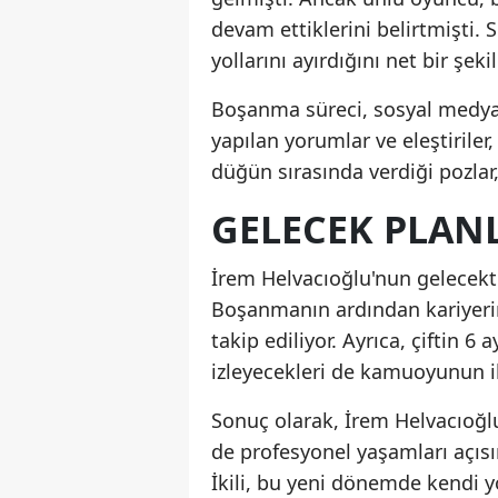
devam ettiklerini belirtmişti. S
yollarını ayırdığını net bir şek
Boşanma süreci, sosyal medyada
yapılan yorumlar ve eleştiriler
düğün sırasında verdiği pozlar,
GELECEK PLANL
İrem Helvacıoğlu'nun gelecektek
Boşanmanın ardından kariyerine
takip ediliyor. Ayrıca, çiftin 6
izleyecekleri de kamuoyunun il
Sonuç olarak, İrem Helvacıoğl
de profesyonel yaşamları açıs
İkili, bu yeni dönemde kendi y