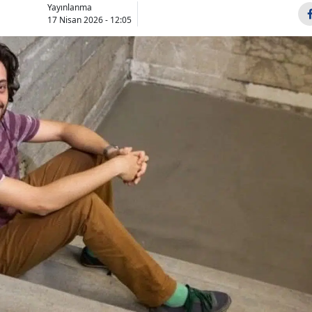
Yayınlanma
Bilecik
17 Nisan 2026 - 12:05
Bingöl
Bitlis
Bolu
Burdur
Bursa
Çanakkale
Çankırı
Çorum
Denizli
Diyarbakır