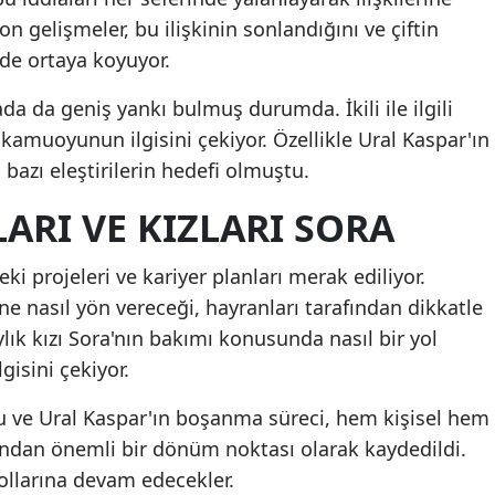
on gelişmeler, bu ilişkinin sonlandığını ve çiftin
Malatya
ilde ortaya koyuyor.
Manisa
 da geniş yankı bulmuş durumda. İkili ile ilgili
Kahramanmaraş
, kamuoyunun ilgisini çekiyor. Özellikle Ural Kaspar'ın
 bazı eleştirilerin hedefi olmuştu.
Mardin
ARI VE KIZLARI SORA
Muğla
Muş
i projeleri ve kariyer planları merak ediliyor.
 nasıl yön vereceği, hayranları tarafından dikkatle
Nevşehir
 aylık kızı Sora'nın bakımı konusunda nasıl bir yol
Niğde
gisini çekiyor.
Ordu
u ve Ural Kaspar'ın boşanma süreci, hem kişisel hem
Rize
ından önemli bir dönüm noktası olarak kaydedildi.
ollarına devam edecekler.
Sakarya