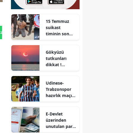
15 Temmuz
suikast
tan Gönder
timinin son
firarisi Burkay
Karatepe
Gökyüzü
yakalandı
tutkunları
dikkat !
Ağustos
ayında iki
Udinese-
büyük
Trabzonspor
tutulma
hazırlık maçı
yaşanacak
ne zaman?
Saat kaçta ve
E-Devlet
hangi kanalda
üzerinden
yayınlanacak?
unutulan para
sorgulaması