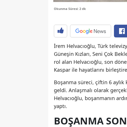
Okunma Süresi: 2 dk
İrem Helvacıoğlu, Türk televizyo
Güneşin Kızları, Seni Çok Bek
rol alan Helvacıoğlu, son döne
Kaspar ile hayatlarını birleştir
Boşanma süreci, çiftin 6 aylık k
geldi. Anlaşmalı olarak gerçe
Helvacıoğlu, boşanmanın ardı
yaptı.
BOŞANMA SONR