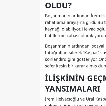
OLDU?
Boşanmanın ardından İrem Helva
rahatlama arayışına girdi. Bu t
kaynağı olabiliyor. Helvacıoğ
hafifletme çabası olarak yorum
Boşanmanın ardından, sosyal m
fotoğrafları silerek 'Kaspar' s
sonlandırdığını gösteriyor. Ön
sefer kesin bir karar almış du
İLIŞKININ GE
YANSIMALARI
İrem Helvacıoğlu ve Ural Kaspa
gelmişti. Ancak ünlü oyuncu, bu