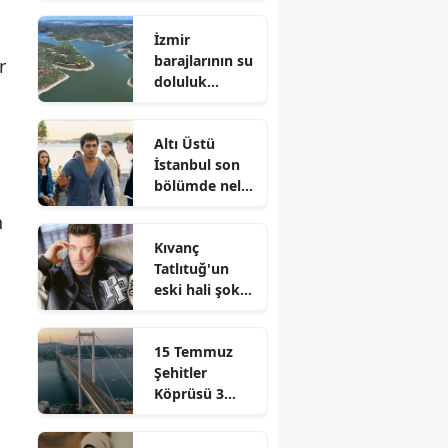
nasıl yapılır?
İzmir
Unutulan para
barajlarının su
sorgulaması
r
doluluk
nedir?
seviyesi ne
durumda?
Altı Üstü
Tahtalı Barajı
İstanbul son
doldu mu?
bölümde neler
yaşandı?
n
Fragman
Kıvanç
yayınladı mı?
Tatlıtuğ'un
eski hali şoke
etti!
Geçmişten
15 Temmuz
çıkan fotoğraf
Şehitler
ilk kez ortaya
Köprüsü 3
çıktı
gece trafiğe
kapatılacak