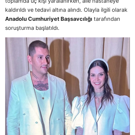
toplamda üç kişi yaralanırken, aile hastaneye
Mersin
kaldırıldı ve tedavi altına alındı. Olayla ilgili olarak
Anadolu Cumhuriyet Başsavcılığı
tarafından
İstanbul
soruşturma başlatıldı.
İzmir
Kars
Kastamonu
Kayseri
Kırklareli
Kırşehir
Kocaeli
Konya
Kütahya