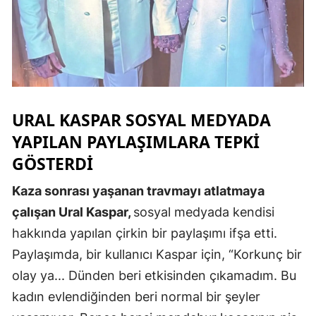
Malatya
Manisa
Kahramanm
Mardin
URAL KASPAR SOSYAL MEDYADA
YAPILAN PAYLAŞIMLARA TEPKI
Muğla
GÖSTERDI
Muş
Kaza sonrası yaşanan travmayı atlatmaya
Nevşehir
çalışan Ural Kaspar,
sosyal medyada kendisi
Niğde
hakkında yapılan çirkin bir paylaşımı ifşa etti.
Ordu
Paylaşımda, bir kullanıcı Kaspar için, “Korkunç bir
olay ya... Dünden beri etkisinden çıkamadım. Bu
Rize
kadın evlendiğinden beri normal bir şeyler
Sakarya