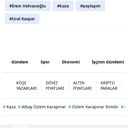
#İrem Helvacıoğlu
#kaza
#paylaşım
Yozgat
#Ural Kaspar
Zonguldak
Aksaray
Bayburt
Karaman
Gündem
Spor
Ekonomi
İşçinin Gündemi
Kırıkkale
Batman
KÖŞE
DÖVİZ
ALTIN
KRİPTO
YAZARLARI
FİYATLARI
FİYATLARI
PARALAR
Şırnak
Bartın
#
Kaza
#
Albay Özlem Karapınar
#
Özlem Karapınar Kimdir
#
#
Ardahan
Iğdır