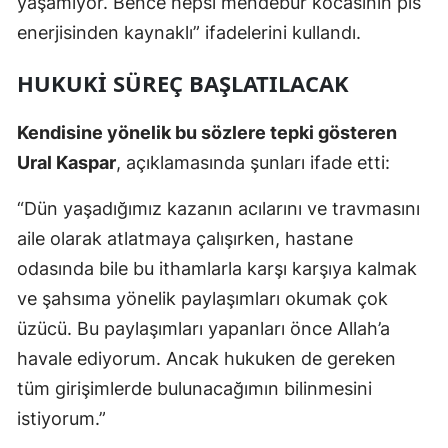
yaşamıyor. Bence hepsi mendebur kocasının pis
enerjisinden kaynaklı” ifadelerini kullandı.
Samsun
Siirt
HUKUKI SÜREÇ BAŞLATILACAK
Sinop
Kendisine yönelik bu sözlere tepki gösteren
Sivas
Ural Kaspar
, açıklamasında şunları ifade etti:
Tekirdağ
“Dün yaşadığımız kazanın acılarını ve travmasını
aile olarak atlatmaya çalışırken, hastane
Tokat
odasında bile bu ithamlarla karşı karşıya kalmak
Trabzon
ve şahsıma yönelik paylaşımları okumak çok
Tunceli
üzücü. Bu paylaşımları yapanları önce Allah’a
havale ediyorum. Ancak hukuken de gereken
Şanlıurfa
tüm girişimlerde bulunacağımın bilinmesini
Uşak
istiyorum.”
Van