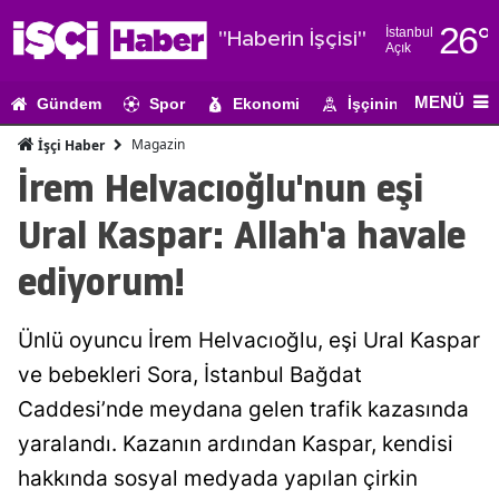
26
°
İstanbul
"Haberin İşçisi"
Açık
Adana
MENÜ
Gündem
Spor
Ekonomi
İşçinin Gündemi
Adıyaman
Magazin
İşçi Haber
Afyonkarahi
İrem Helvacıoğlu'nun eşi
Ağrı
Ural Kaspar: Allah'a havale
Amasya
ediyorum!
Ankara
Ünlü oyuncu İrem Helvacıoğlu, eşi Ural Kaspar
Antalya
ve bebekleri Sora, İstanbul Bağdat
Artvin
Caddesi’nde meydana gelen trafik kazasında
Aydın
yaralandı. Kazanın ardından Kaspar, kendisi
hakkında sosyal medyada yapılan çirkin
Balıkesir