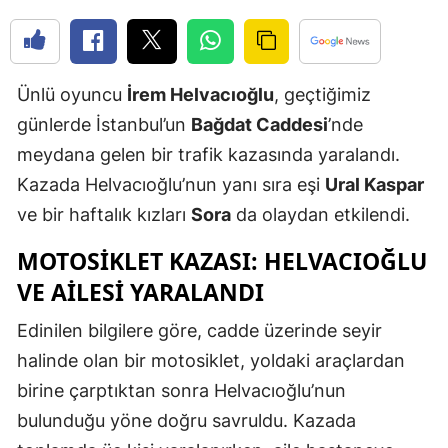
Edirne
Elazığ
Ünlü oyuncu
İrem Helvacıoğlu
, geçtiğimiz
Erzincan
günlerde İstanbul’un
Bağdat Caddesi
’nde
Erzurum
meydana gelen bir trafik kazasında yaralandı.
Kazada Helvacıoğlu’nun yanı sıra eşi
Ural Kaspar
Eskişehir
ve bir haftalık kızları
Sora
da olaydan etkilendi.
Gaziantep
MOTOSIKLET KAZASI: HELVACIOĞLU
Giresun
VE AILESI YARALANDI
Gümüşhan
Edinilen bilgilere göre, cadde üzerinde seyir
Hakkari
halinde olan bir motosiklet, yoldaki araçlardan
birine çarptıktan sonra Helvacıoğlu’nun
Hatay
bulunduğu yöne doğru savruldu. Kazada
Isparta