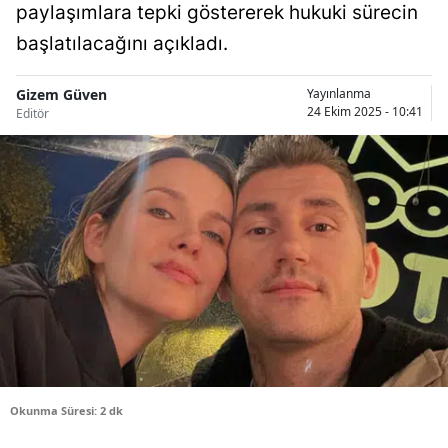
paylaşımlara tepki göstererek hukuki sürecin
Bilecik
başlatılacağını açıkladı.
Bingöl
Gizem Güven
Yayınlanma
Bitlis
24 Ekim 2025 - 10:41
Editör
Bolu
Burdur
Bursa
Çanakkale
Çankırı
Çorum
Denizli
Okunma Süresi: 2 dk
Diyarbakır