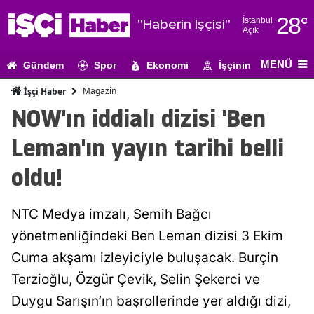
28
°
İstanbul
"Haberin İşçisi"
Açık
Adana
MENÜ
Gündem
Spor
Ekonomi
İşçinin Gündemi
Adıyaman
Magazin
İşçi Haber
Afyonkarahi
NOW'ın iddialı dizisi 'Ben
Ağrı
Leman'ın yayın tarihi belli
Amasya
oldu!
Ankara
NTC Medya imzalı, Semih Bağcı
Antalya
yönetmenliğindeki Ben Leman dizisi 3 Ekim
Artvin
Cuma akşamı izleyiciyle buluşacak. Burçin
Aydın
Terzioğlu, Özgür Çevik, Selin Şekerci ve
Duygu Sarışın’ın başrollerinde yer aldığı dizi,
Balıkesir