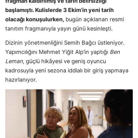
fragman kaldırılmış ve tarih belirsizliği
Mersin
başlamıştı. Kulislerde 3 Ekim’in yeni tarih
olacağı konuşulurken,
bugün açıklanan resmi
İstanbul
tanıtım fragmanıyla yayın günü kesinleşti.
İzmir
Dizinin yönetmenliğini Semih Bağcı üstleniyor.
Kars
Yapımcılığını Mehmet Yiğit Alp’in yaptığı
Ben
Kastamonu
Leman
, güçlü hikâyesi ve geniş oyuncu
kadrosuyla yeni sezona iddialı bir giriş yapmaya
Kayseri
hazırlanıyor.
Kırklareli
Kırşehir
Kocaeli
Konya
Kütahya