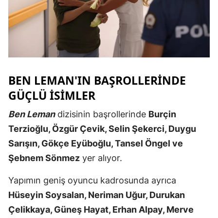
Malatya
Manisa
Kahramanm
Mardin
BEN LEMAN'IN BAŞROLLERİNDE
GÜÇLÜ İSIMLER
Muğla
Ben Leman
dizisinin başrollerinde
Burçin
Muş
Terzioğlu, Özgür Çevik, Selin Şekerci, Duygu
Nevşehir
Sarışın, Gökçe Eyüboğlu, Tansel Öngel ve
Niğde
Şebnem Sönmez
yer alıyor.
Ordu
Yapımın geniş oyuncu kadrosunda ayrıca
Rize
Hüseyin Soysalan, Neriman Uğur, Durukan
Çelikkaya, Güneş Hayat, Erhan Alpay, Merve
Sakarya