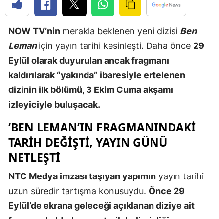
Edirne
NOW TV’nin
merakla beklenen yeni dizisi
Ben
Elazığ
Leman
için yayın tarihi kesinleşti. Daha önce
29
Erzincan
Eylül olarak duyurulan ancak fragmanı
Erzurum
kaldırılarak “yakında” ibaresiyle ertelenen
dizinin ilk bölümü, 3 Ekim Cuma akşamı
Eskişehir
izleyiciyle buluşacak.
Gaziantep
‘BEN LEMAN’IN FRAGMANINDAKI
Giresun
TARIH DEĞIŞTI, YAYIN GÜNÜ
Gümüşhan
NETLEŞTI
Hakkari
NTC Medya imzası taşıyan yapımın
yayın tarihi
uzun süredir tartışma konusuydu.
Önce 29
Hatay
Eylül’de ekrana geleceği açıklanan diziye ait
Isparta