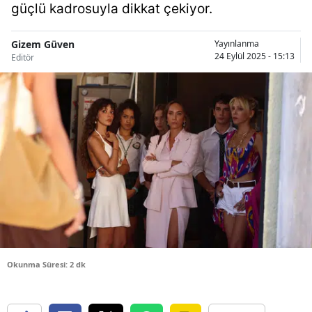
güçlü kadrosuyla dikkat çekiyor.
Bilecik
Bingöl
Gizem Güven
Yayınlanma
24 Eylül 2025 - 15:13
Editör
Bitlis
Bolu
Burdur
Bursa
Çanakkale
Çankırı
Çorum
Okunma Süresi: 2 dk
Denizli
Diyarbakır