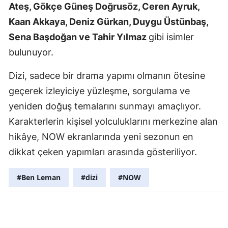
Ateş, Gökçe Güneş Doğrusöz, Ceren Ayruk,
Samsun
Kaan Akkaya, Deniz Gürkan, Duygu Üstünbaş,
Sena Başdoğan ve Tahir Yılmaz
gibi isimler
Siirt
bulunuyor.
Sinop
Dizi, sadece bir drama yapımı olmanın ötesine
Sivas
geçerek izleyiciye yüzleşme, sorgulama ve
Tekirdağ
yeniden doğuş temalarını sunmayı amaçlıyor.
Karakterlerin kişisel yolculuklarını merkezine alan
Tokat
hikâye, NOW ekranlarında yeni sezonun en
Trabzon
dikkat çeken yapımları arasında gösteriliyor.
Tunceli
#Ben Leman
#dizi
#NOW
Şanlıurfa
Uşak
Van