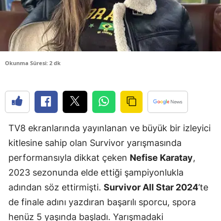
Edirne
Elazığ
Erzincan
Okunma Süresi: 2 dk
Erzurum
Eskişehir
Gaziantep
TV8 ekranlarında yayınlanan ve büyük bir izleyici
Giresun
kitlesine sahip olan Survivor yarışmasında
Gümüşhan
performansıyla dikkat çeken
Nefise Karatay
,
2023 sezonunda elde ettiği şampiyonlukla
Hakkari
adından söz ettirmişti.
Survivor All Star 2024
’te
Hatay
de finale adını yazdıran başarılı sporcu, spora
Isparta
henüz 5 yaşında başladı. Yarışmadaki