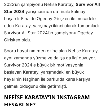
2023’ün şampiyonu Nefise Karatay,
Survivor All
Yozgat
Star 2024
yarışmasında da finale kalmayı
başardı. Finalde Ogeday Girişken ile mücadele
Zonguldak
eden Karatay, yarışmayı ikinci olarak tamamladı.
Aksaray
Survivor All Star 2024’ün şampiyonu Ogeday
Bayburt
Girişken oldu.
Karaman
Sporu hayatının merkezine alan Nefise Karatay,
Kırıkkale
aynı zamanda yüzme ve dalışa da ilgi duyuyor.
Survivor 2024'e büyük bir motivasyonla
Batman
başlayan Karatay, yarışmadaki en büyük
Şırnak
hayalinin Nagihan ile parkurda karşı karşıya
gelmek olduğunu dile getirmişti.
Bartın
NEFISE KARATAY’IN INSTAGRAM
Ardahan
HESABI NE?
Iğdır