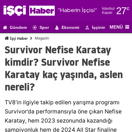
27
°
İstanbul
"Haberin İşçisi"
Kapalı
Adana
MENÜ
Gündem
Spor
Ekonomi
İşçinin Gündemi
Adıyaman
Magazin
İşçi Haber
Afyonkarahi
Survivor Nefise Karatay
Ağrı
kimdir? Survivor Nefise
Amasya
Karatay kaç yaşında, aslen
Ankara
nereli?
Antalya
TV8’in ilgiyle takip edilen yarışma programı
Artvin
Survivor’da performansıyla öne çıkan Nefise
Aydın
Karatay, hem 2023 sezonunda kazandığı
Balıkesir
şampiyonluk hem de 2024 All Star finaline