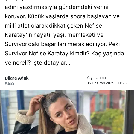
adını yazdırmasıyla gündemdeki yerini
Bilecik
koruyor. Küçük yaşlarda spora başlayan ve
Bingöl
milli atlet olarak dikkat çeken Nefise
Bitlis
Karatay’ın hayatı, yaşı, memleketi ve
Bolu
Survivor’daki başarıları merak ediliyor. Peki
Survivor Nefise Karatay kimdir? Kaç yaşında
Burdur
ve nereli? İşte detaylar...
Bursa
Dilara Adak
Yayınlanma
Çanakkale
06 Haziran 2025 - 11:23
Editör
Çankırı
Çorum
Denizli
Diyarbakır