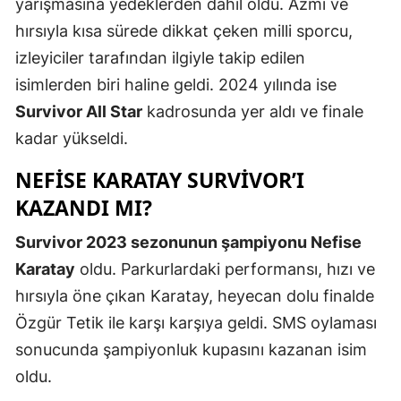
yarışmasına yedeklerden dahil oldu. Azmi ve
hırsıyla kısa sürede dikkat çeken milli sporcu,
Samsun
izleyiciler tarafından ilgiyle takip edilen
Siirt
isimlerden biri haline geldi. 2024 yılında ise
Sinop
Survivor All Star
kadrosunda yer aldı ve finale
kadar yükseldi.
Sivas
NEFISE KARATAY SURVIVOR’I
Tekirdağ
KAZANDI MI?
Tokat
Survivor 2023 sezonunun şampiyonu Nefise
Trabzon
Karatay
oldu. Parkurlardaki performansı, hızı ve
Tunceli
hırsıyla öne çıkan Karatay, heyecan dolu finalde
Özgür Tetik ile karşı karşıya geldi. SMS oylaması
Şanlıurfa
sonucunda şampiyonluk kupasını kazanan isim
Uşak
oldu.
Van