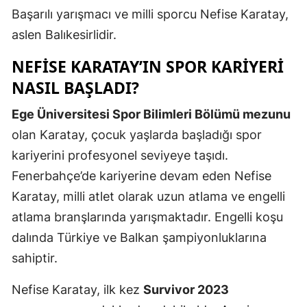
Başarılı yarışmacı ve milli sporcu Nefise Karatay,
Malatya
aslen Balıkesirlidir.
Manisa
NEFISE KARATAY’IN SPOR KARIYERI
Kahramanm
NASIL BAŞLADI?
Mardin
Ege Üniversitesi Spor Bilimleri Bölümü mezunu
Muğla
olan Karatay, çocuk yaşlarda başladığı spor
kariyerini profesyonel seviyeye taşıdı.
Muş
Fenerbahçe’de kariyerine devam eden Nefise
Nevşehir
Karatay, milli atlet olarak uzun atlama ve engelli
atlama branşlarında yarışmaktadır. Engelli koşu
Niğde
dalında Türkiye ve Balkan şampiyonluklarına
Ordu
sahiptir.
Rize
Nefise Karatay, ilk kez
Survivor 2023
Sakarya