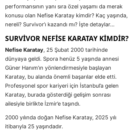
performansının yanı sıra özel yaşamı da merak
Mersin
konusu olan Nefise Karatay kimdir? Kaç yaşında,
İstanbul
nereli? Survivor’ı kazandı mı? İşte detaylar...
İzmir
SURVIVOR NEFISE KARATAY KIMDIR?
Kars
Nefise Karatay
, 25 Şubat 2000 tarihinde
Kastamonu
dünyaya geldi. Spora henüz 5 yaşında annesi
Güner Hanım’ın yönlendirmesiyle başlayan
Kayseri
Karatay, bu alanda önemli başarılar elde etti.
Kırklareli
Profesyonel spor kariyeri için İstanbul’a gelen
Kırşehir
Karatay, burada gösterdiği gelişim sonrası
ailesiyle birlikte İzmir’e taşındı.
Kocaeli
2000 yılında doğan Nefise Karatay, 2025 yılı
Konya
itibarıyla 25 yaşındadır.
Kütahya