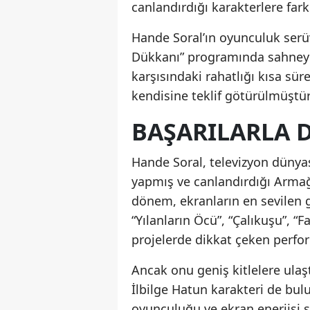
canlandırdığı karakterlere farkl
Hande Soral’ın oyunculuk serüv
Dükkanı” programında sahneye 
karşısındaki rahatlığı kısa sü
kendisine teklif götürülmüştür
BAŞARILARLA D
Hande Soral, televizyon dünyası
yapmış ve canlandırdığı Armağa
dönem, ekranların en sevilen g
“Yılanların Öcü”, “Çalıkuşu”, “F
projelerde dikkat çeken perfor
Ancak onu geniş kitlelere ulaştı
İlbilge Hatun karakteri de bul
oyunculuğu ve ekran enerjisi s