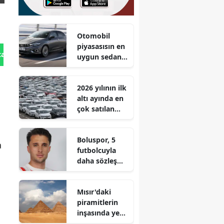
Otomobil
piyasasısın en
tan Gönder
uygun sedan
tipi aracı!
Egea'dan
2026 yılının ilk
80.900 TL daha
altı ayında en
ucuz!
çok satılan
otomobil
markaları belli
Boluspor, 5
oldu
a
futbolcuyla
daha sözleşme
imzaladı
Mısır'daki
piramitlerin
inşasında yeni
bir gelişme