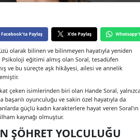
Edirne
Elazığ
Erzincan
Facebook'ta Paylaş
X'de Paylaş
Whatsapp'
Erzurum
yüzü olarak bilinen ve bilinmeyen hayatıyla yeniden
Psikoloji eğitimi almış olan Soral, tesadüfen
Eskişehir
ş ve bu süreçte aşk hikâyesi, ailesi ve annelik
Gaziantep
emiştir.
Giresun
kat çeken isimlerinden biri olan Hande Soral, yalnızc
Gümüşhane
da başarılı oyunculuğu ve sakin özel hayatıyla da
anlarda güçlü kadın karakterlere hayat veren Soral’ın
Hakkari
 ilham kaynağı olmuştur.
Hatay
IN ŞÖHRET YOLCULUĞU
Isparta