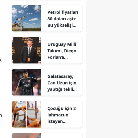
yaşanıyor
Petrol fiyatları
80 doları aştı:
Bu yükselişin
nedeni nedir?
Uruguay Milli
Takımı, Diego
Forlan’a
k
emanet
Galatasaray,
Can Uzun için
yaptığı teklifi
güncelledi
Çocuğu için 2
n
lahmacun
isteyen
anneyle
tartışmıştı