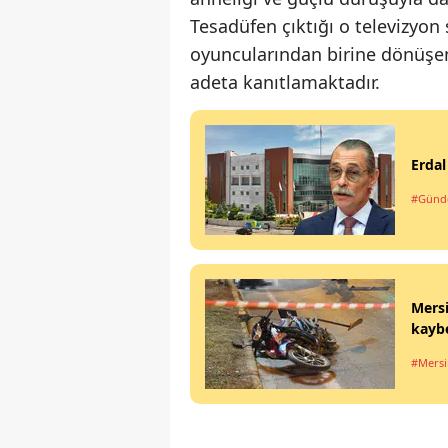
Tesadüfen çıktığı o televizyon
oyuncularından birine dönüşen 
adeta kanıtlamaktadır.
Erdal
#Gün
Mersi
kaybe
#Mersi