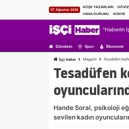
KÖŞE YAZARLARI
DÖVİZ
07 Ağustos 2026
HAVA DURUMU
KÜNYE
"Haberin İş
Gündem
Spor
Ekonomi
Magazin
Tesadüfen keşfed
İşçi Haber
Tesadüfen ke
oyuncularınd
Hande Soral, psikoloji e
sevilen kadın oyuncuların