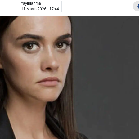
Yayınlanma
Bilecik
11 Mayıs 2026 - 17:44
Bingöl
Bitlis
Bolu
Burdur
Bursa
Çanakkale
Çankırı
Çorum
Denizli
Diyarbakır