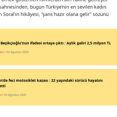
 sahnesinden, bugün Türkiye’nin en sevilen kadın
Yalova
Soral’ın hikâyesi, “şans hazır olana gelir” sözünü
Karabük
Kilis
Osmaniye
 Beşikçioğlu’nun ifadesi ortaya çıktı : Aylık geliri 2,5 milyon TL
dem
/ 02 Ağustos 2026
Düzce
n’de feci motosiklet kazası : 22 yaşındaki sürücü hayatını
tti
n
/ 02 Ağustos 2026