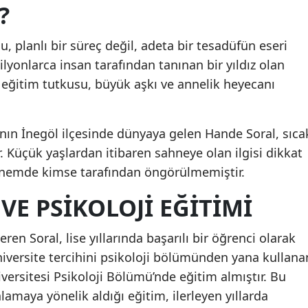
?
Mersin
, planlı bir süreç değil, adeta bir tesadüfün eseri
İstanbul
lyonlarca insan tarafından tanınan bir yıldız olan
İzmir
ı, eğitim tutkusu, büyük aşkı ve annelik heyecanı
Kars
Kastamonu
nın İnegöl ilçesinde dünyaya gelen Hande Soral, sıca
 Küçük yaşlardan itibaren sahneye olan ilgisi dikkat
Kayseri
önemde kimse tarafından öngörülmemiştir.
Kırklareli
VE PSIKOLOJI EĞITIMI
Kırşehir
n Soral, lise yıllarında başarılı bir öğrenci olarak
Kocaeli
Üniversite tercihini psikoloji bölümünden yana kullana
Konya
versitesi Psikoloji Bölümü’nde eğitim almıştır. Bu
lamaya yönelik aldığı eğitim, ilerleyen yıllarda
Kütahya