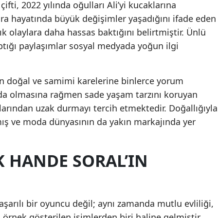
fti, 2022 yılında oğulları Ali’yi kucaklarına
nra hayatında büyük değişimler yaşadığını ifade eden
Yozgat
tık olaylara daha hassas baktığını belirtmiştir. Ünlü
Zonguldak
tığı paylaşımlar sosyal medyada yoğun ilgi
Aksaray
Bayburt
olan doğal ve samimi karelerine binlerce yorum
da olmasına rağmen sade yaşam tarzını koruyan
Karaman
arından uzak durmayı tercih etmektedir. Doğallığıyla
Kırıkkale
mış ve moda dünyasının da yakın markajında yer
Batman
 HANDE SORAL’IN
Şırnak
Bartın
Ardahan
şarılı bir oyuncu değil; aynı zamanda mutlu evliliği,
örnek gösterilen isimlerden biri haline gelmiştir.
Iğdır