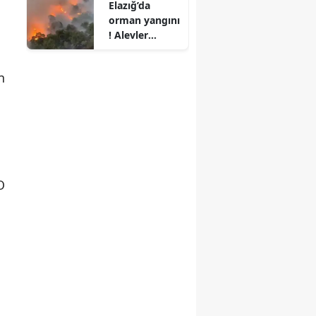
Elazığ’da
orman yangını
! Alevler
büyüdü,
ekipler
n
seferber oldu
O