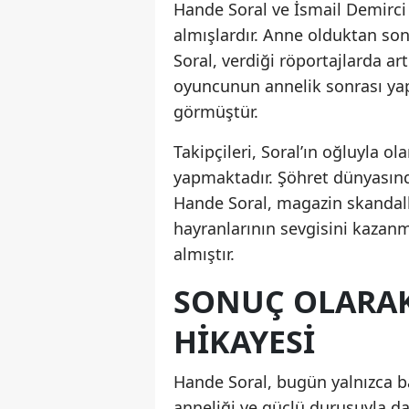
Hande Soral ve İsmail Demirci çi
almışlardır. Anne olduktan so
Soral, verdiği röportajlarda ar
oyuncunun annelik sonrası yap
görmüştür.
Takipçileri, Soral’ın oğluyla 
yapmaktadır. Şöhret dünyasın
Hande Soral, magazin skandall
hayranlarının sevgisini kazan
almıştır.
SONUÇ OLARAK
HIKAYESI
Hande Soral, bugün yalnızca ba
anneliği ve güçlü duruşuyla da 