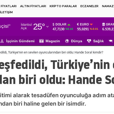
 FİYATLARI
ALTIN FİYATLARI
KRİPTO PARALAR
ECZANELER
NAMAZ 
İLETİŞİM
Adana
25
°
DOLAR
EURO
GRAM
İstanbul
Adıyaman
çisi"
Açık
47,7130
55,0291
6.539,2
%0.16
%-0.01
Afyonkarahisar
İşçinin Gündemi
Magazin
Dünya
Sağlık
Ağrı
ildi, Türkiye’nin en sevilen oyuncularından biri oldu: Hande Soral kimdir?
Amasya
şfedildi, Türkiye’nin 
Ankara
an biri oldu: Hande S
Antalya
Artvin
ğitimi alarak tesadüfen oyunculuğa adım at
Aydın
dan biri haline gelen bir isimdir.
Balıkesir