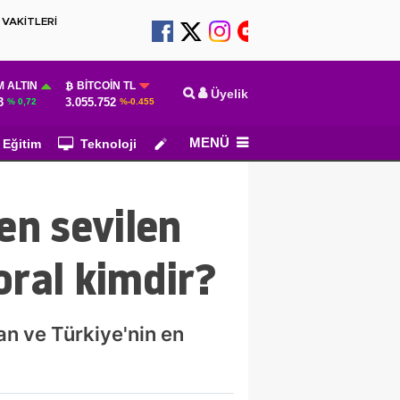
VAKİTLERİ
 ALTIN
BITCOIN TL
Üyelik
3
3.055.752
% 0,72
%-0.455
MENÜ
Eğitim
Teknoloji
Köşe Yazarları
en sevilen
oral kimdir?
an ve Türkiye'nin en