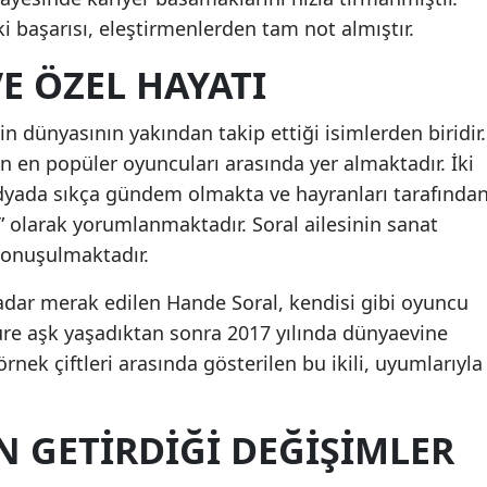
i başarısı, eleştirmenlerden tam not almıştır.
Samsun
VE ÖZEL HAYATI
Siirt
Sinop
n dünyasının yakından takip ettiği isimlerden biridir.
in en popüler oyuncuları arasında yer almaktadır. İki
Sivas
dyada sıkça gündem olmakta ve hayranları tarafında
Tekirdağ
i” olarak yorumlanmaktadır. Soral ailesinin sanat
 konuşulmaktadır.
Tokat
kadar merak edilen Hande Soral, kendisi gibi oyuncu
Trabzon
üre aşk yaşadıktan sonra 2017 yılında dünyaevine
Tunceli
rnek çiftleri arasında gösterilen bu ikili, uyumlarıyla
Şanlıurfa
 GETIRDIĞI DEĞIŞIMLER
Uşak
Van