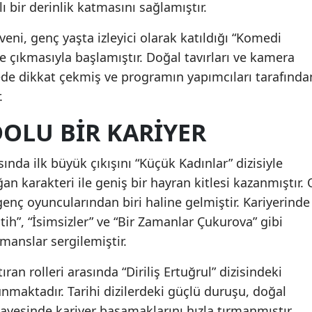
ı bir derinlik katmasını sağlamıştır.
Malatya
eni, genç yaşta izleyici olarak katıldığı “Komedi
Manisa
çıkmasıyla başlamıştır. Doğal tavırları ve kamera
rede dikkat çekmiş ve programın yapımcıları tarafında
Kahramanmaraş
.
Mardin
OLU BIR KARIYER
Muğla
nda ilk büyük çıkışını “Küçük Kadınlar” dizisiyle
Muş
n karakteri ile geniş bir hayran kitlesi kazanmıştır. 
Nevşehir
enç oyuncularından biri haline gelmiştir. Kariyerinde
atih”, “İsimsizler” ve “Bir Zamanlar Çukurova” gibi
Niğde
manslar sergilemiştir.
Ordu
ran rolleri arasında “Diriliş Ertuğrul” dizisindeki
Rize
unmaktadır. Tarihi dizilerdeki güçlü duruşu, doğal
Sakarya
ayesinde kariyer basamaklarını hızla tırmanmıştır.