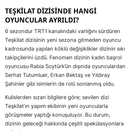
TEŞKILAT DIZISINDE HANGI
Malatya
OYUNCULAR AYRILDI?
Manisa
6 sezondur TRT1 kanalındaki varlığını sürdüren
Kahramanm
Teşkilat dizisinin yeni sezona gitmeden oyuncu
Mardin
kadrosunda yapılan köklü değişiklikler dizinin sıkı
Muğla
takipçilerini üzdü. Fenomen dizinin kadın başrol
oyuncusu Rabia Soytürk’ün dışında oyunculardan
Muş
Serhat Tutumluer, Erkan Bektaş ve Yıldıray
Nevşehir
Şahinler gibi isimlerin de rolü sonlanmış oldu.
Niğde
Kulislerden sızan bilgilere göre; sevilen dizi
Ordu
Teşkilat'ın yapım ekibinin yeni oyuncularla
görüşmeler yaptığı konuşuluyor. Bu durum,
Rize
dizinin geleceği hakkında çeşitli spekülasyonlara
Sakarya