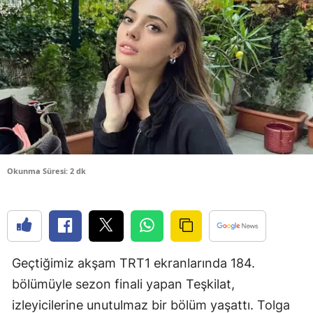
Bilecik
Bingöl
Bitlis
Bolu
Burdur
Bursa
Okunma Süresi: 2 dk
Çanakkale
Çankırı
Çorum
Geçtiğimiz akşam TRT1 ekranlarında 184.
Denizli
bölümüyle sezon finali yapan Teşkilat,
Diyarbakır
izleyicilerine unutulmaz bir bölüm yaşattı. Tolga