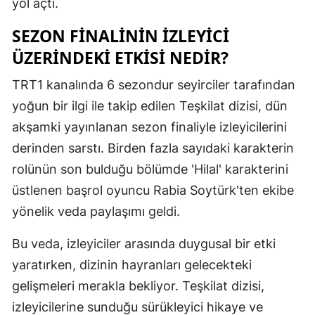
yol açtı.
Samsun
SEZON FINALININ IZLEYICI
Siirt
ÜZERINDEKI ETKISI NEDIR?
Sinop
TRT1 kanalında 6 sezondur seyirciler tarafından
yoğun bir ilgi ile takip edilen Teşkilat dizisi, dün
Sivas
akşamki yayınlanan sezon finaliyle izleyicilerini
Tekirdağ
derinden sarstı. Birden fazla sayıdaki karakterin
Tokat
rolünün son bulduğu bölümde 'Hilal' karakterini
üstlenen başrol oyuncu Rabia Soytürk'ten ekibe
Trabzon
yönelik veda paylaşımı geldi.
Tunceli
Bu veda, izleyiciler arasında duygusal bir etki
Şanlıurfa
yaratırken, dizinin hayranları gelecekteki
Uşak
gelişmeleri merakla bekliyor. Teşkilat dizisi,
izleyicilerine sunduğu sürükleyici hikaye ve
Van