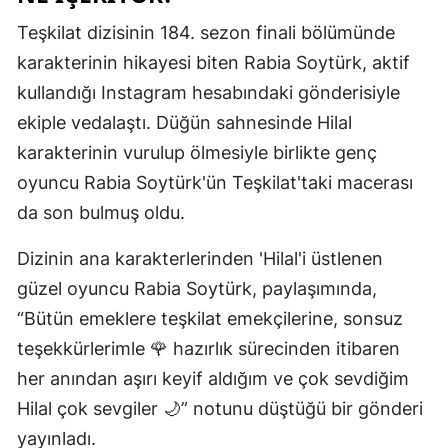
Mersin
Teşkilat dizisinin 184. sezon finali bölümünde
karakterinin hikayesi biten Rabia Soytürk, aktif
İstanbul
kullandığı Instagram hesabındaki gönderisiyle
İzmir
ekiple vedalaştı. Düğün sahnesinde Hilal
Kars
karakterinin vurulup ölmesiyle birlikte genç
oyuncu Rabia Soytürk'ün Teşkilat'taki macerası
Kastamonu
da son bulmuş oldu.
Kayseri
Dizinin ana karakterlerinden 'Hilal'i üstlenen
Kırklareli
güzel oyuncu Rabia Soytürk, paylaşımında,
Kırşehir
“Bütün emeklere teşkilat emekçilerine, sonsuz
teşekkürlerimle 🌹 hazırlık sürecinden itibaren
Kocaeli
her anından aşırı keyif aldığım ve çok sevdiğim
Konya
Hilal çok sevgiler 🌙” notunu düştüğü bir gönderi
yayınladı.
Kütahya