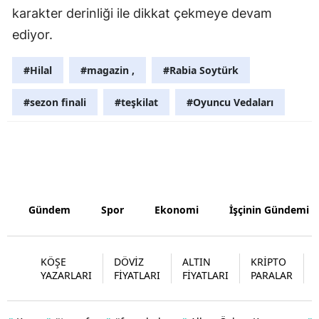
karakter derinliği ile dikkat çekmeye devam
Yozgat
ediyor.
Zonguldak
#Hilal
#magazin ,
#Rabia Soytürk
Aksaray
#sezon finali
#teşkilat
#Oyuncu Vedaları
Bayburt
Karaman
Kırıkkale
Batman
Gündem
Spor
Ekonomi
İşçinin Gündemi
Şırnak
Bartın
KÖŞE
DÖVİZ
ALTIN
KRİPTO
YAZARLARI
FİYATLARI
FİYATLARI
PARALAR
Ardahan
Iğdır