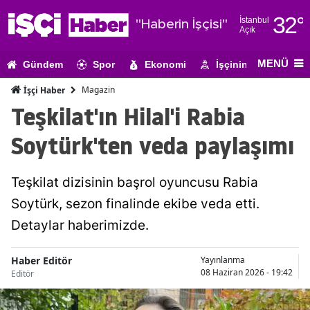
32
°
İstanbul
"Haberin İşçisi"
Açık
Adana
MENÜ
Gündem
Spor
Ekonomi
İşçinin Gündemi
Adıyaman
Magazin
İşçi Haber
Afyonkarahi
Teşkilat'ın Hilal'i Rabia
Ağrı
Soytürk'ten veda paylaşımı
Amasya
Teşkilat dizisinin başrol oyuncusu Rabia
Ankara
Soytürk, sezon finalinde ekibe veda etti.
Antalya
Detaylar haberimizde.
Artvin
Haber Editör
Yayınlanma
Aydın
08 Haziran 2026 - 19:42
Editör
Balıkesir