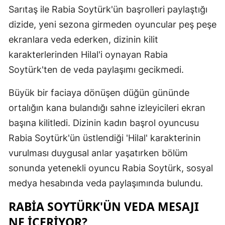
Sarıtaş ile Rabia Soytürk'ün başrolleri paylaştığı
Edirne
dizide, yeni sezona girmeden oyuncular peş peşe
Elazığ
ekranlara veda ederken, dizinin kilit
Erzincan
karakterlerinden Hilal'i oynayan Rabia
Soytürk'ten de veda paylaşımı gecikmedi.
Erzurum
Büyük bir faciaya dönüşen düğün gününde
Eskişehir
ortalığın kana bulandığı sahne izleyicileri ekran
Gaziantep
başına kilitledi. Dizinin kadın başrol oyuncusu
Giresun
Rabia Soytürk'ün üstlendiği 'Hilal' karakterinin
vurulması duygusal anlar yaşatırken bölüm
Gümüşhan
sonunda yetenekli oyuncu Rabia Soytürk, sosyal
Hakkari
medya hesabında veda paylaşımında bulundu.
Hatay
RABIA SOYTÜRK'ÜN VEDA MESAJI
Isparta
NE IÇERIYOR?