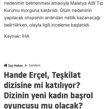
nedeninin belirlenmesi amacıyla Malatya Adli Tıp
Mersin
Kurumu morguna kaldırıldı. Ölüm nedeninin
İstanbul
yapılacak otopsinin ardından netlik kazanacağı
belirtilirken, olayla ilgili inceleme başlatıldı.
İzmir
Kaynak: İHA
Kars
Kastamonu
Kayseri
Gündem
İşçi Haber
Kırklareli
Hande Erçel, Teşkilat
Kırşehir
dizisine mi katılıyor?
Kocaeli
Dizinin yeni kadın başrol
Konya
oyuncusu mu olacak?
Kütahya