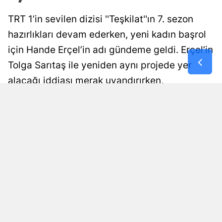
Malatya
TRT 1’in sevilen dizisi ''Teşkilat''ın 7. sezon
hazırlıkları devam ederken, yeni kadın başrol
Manisa
için Hande Erçel’in adı gündeme geldi. Erçel’in
Kahramanm
Tolga Sarıtaş ile yeniden aynı projede yer
Mardin
alacağı iddiası merak uyandırırken,
oyuncunun diziyle ilgili kararının ne olduğu
Muğla
belli oldu.
Muş
Damla Eroğlu
Yayınlanma
Nevşehir
10 Ağustos 2026 - 22:33
Editör
Niğde
Ordu
Rize
Sakarya