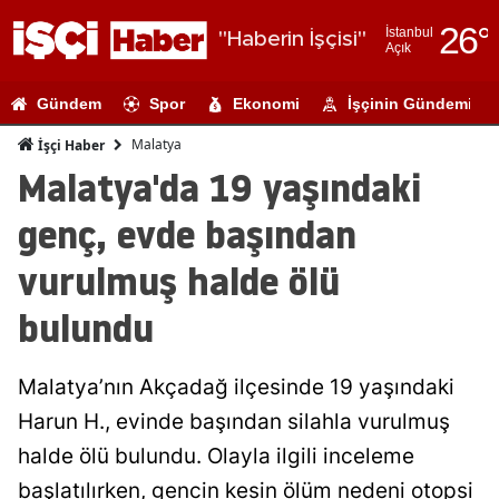
26
°
İstanbul
"Haberin İşçisi"
Açık
Adana
Gündem
Spor
Ekonomi
İşçinin Gündemi
Adıyaman
Malatya
İşçi Haber
Afyonkarahi
Malatya'da 19 yaşındaki
Ağrı
genç, evde başından
Amasya
vurulmuş halde ölü
Ankara
bulundu
Antalya
Malatya’nın Akçadağ ilçesinde 19 yaşındaki
Artvin
Harun H., evinde başından silahla vurulmuş
Aydın
halde ölü bulundu. Olayla ilgili inceleme
Balıkesir
başlatılırken, gencin kesin ölüm nedeni otopsi