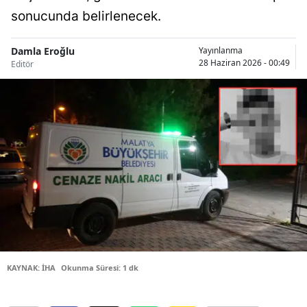
sonucunda belirlenecek.
Bilecik
Bingöl
Damla Eroğlu
Yayınlanma
28 Haziran 2026 - 00:49
Editör
Bitlis
Bolu
Burdur
Bursa
Çanakkale
Çankırı
Çorum
Denizli
KAYNAK: İHA
Okunma Süresi: 1 dk
Diyarbakır