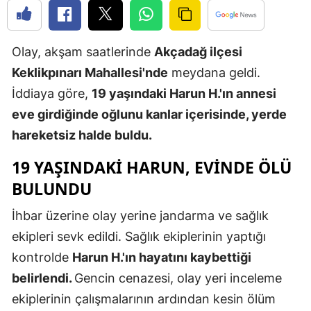
Edirne
Elazığ
Olay, akşam saatlerinde
Akçadağ ilçesi
Keklikpınarı Mahallesi'nde
meydana geldi.
Erzincan
İddiaya göre,
19 yaşındaki Harun H.'ın annesi
Erzurum
eve girdiğinde oğlunu kanlar içerisinde, yerde
Eskişehir
hareketsiz halde buldu.
Gaziantep
19 YAŞINDAKİ HARUN, EVİNDE ÖLÜ
BULUNDU
Giresun
İhbar üzerine olay yerine jandarma ve sağlık
Gümüşhan
ekipleri sevk edildi. Sağlık ekiplerinin yaptığı
Hakkari
kontrolde
Harun H.'ın hayatını kaybettiği
Hatay
belirlendi.
Gencin cenazesi, olay yeri inceleme
ekiplerinin çalışmalarının ardından kesin ölüm
Isparta