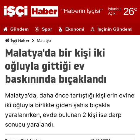
26
°
İstanbul
"Haberin İşçisi"
Açık
Adana
Gündem
Spor
Ekonomi
İşçinin Gündemi
Adıyaman
Malatya
İşçi Haber
Afyonkarahi
Malatya'da bir kişi iki
Ağrı
oğluyla gittiği ev
Amasya
baskınında bıçaklandı
Ankara
Malatya'da, daha önce tartıştığı kişilerin evine
Antalya
iki oğluyla birlikte giden şahıs bıçakla
Artvin
yaralanırken, evde bulunan 2 kişi ise darp
Aydın
sonucu yaralandı.
Balıkesir