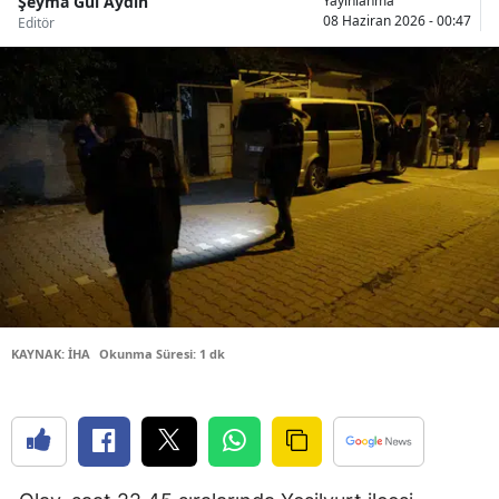
Şeyma Gül Aydın
Yayınlanma
08 Haziran 2026 - 00:47
Editör
Bilecik
Bingöl
Bitlis
Bolu
Burdur
Bursa
Çanakkale
Çankırı
KAYNAK: İHA
Okunma Süresi: 1 dk
Çorum
Denizli
Diyarbakır