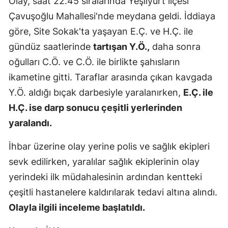
Olay, saat 22.45 sıralarında Yeşilyurt ilçesi
Edirne
Çavuşoğlu Mahallesi'nde meydana geldi. İddiaya
göre, Site Sokak'ta yaşayan E.Ç. ve H.Ç. ile
Elazığ
gündüz saatlerinde
tartışan Y.Ö.,
daha sonra
Erzincan
oğulları C.Ö. ve C.Ö. ile birlikte şahısların
Erzurum
ikametine gitti. Taraflar arasında çıkan kavgada
Y.Ö. aldığı bıçak darbesiyle yaralanırken,
E.Ç. ile
Eskişehir
H.Ç. ise darp sonucu çeşitli yerlerinden
Gaziantep
yaralandı.
Giresun
İhbar üzerine olay yerine polis ve sağlık ekipleri
Gümüşhan
sevk edilirken, yaralılar sağlık ekiplerinin olay
yerindeki ilk müdahalesinin ardından kentteki
Hakkari
çeşitli hastanelere kaldırılarak tedavi altına alındı.
Hatay
Olayla ilgili inceleme başlatıldı.
Isparta