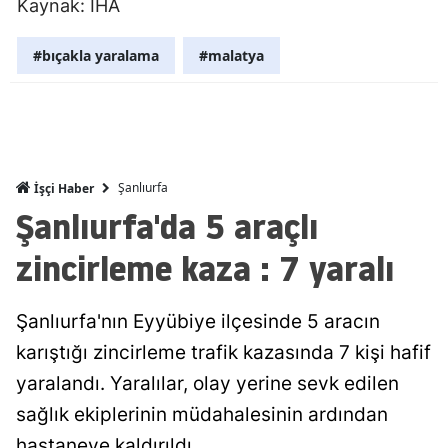
Kaynak: İHA
Mersin
#bıçakla yaralama
#malatya
İstanbul
İzmir
Kars
Şanlıurfa
İşçi Haber
Kastamonu
Şanlıurfa'da 5 araçlı
Kayseri
zincirleme kaza : 7 yaralı
Kırklareli
Kırşehir
Şanlıurfa'nın Eyyübiye ilçesinde 5 aracın
karıştığı zincirleme trafik kazasında 7 kişi hafif
Kocaeli
yaralandı. Yaralılar, olay yerine sevk edilen
Konya
sağlık ekiplerinin müdahalesinin ardından
Kütahya
hastaneye kaldırıldı.