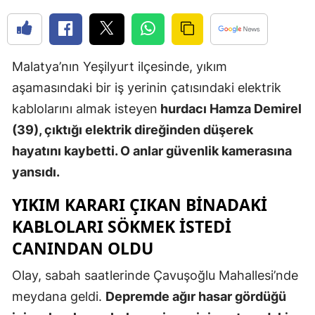
Edirne
Elazığ
Malatya’nın Yeşilyurt ilçesinde, yıkım
Erzincan
aşamasındaki bir iş yerinin çatısındaki elektrik
Erzurum
kablolarını almak isteyen
hurdacı Hamza Demirel
(39), çıktığı elektrik direğinden düşerek
Eskişehir
hayatını kaybetti. O anlar güvenlik kamerasına
Gaziantep
yansıdı.
Giresun
YIKIM KARARI ÇIKAN BINADAKI
Gümüşhan
KABLOLARI SÖKMEK ISTEDI
CANINDAN OLDU
Hakkari
Olay, sabah saatlerinde Çavuşoğlu Mahallesi’nde
Hatay
meydana geldi.
Depremde ağır hasar gördüğü
Isparta