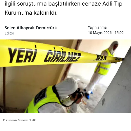
ilgili soruşturma başlatılırken cenaze Adli Tıp
Bilecik
Kurumu'na kaldırıldı.
Bingöl
Selen Albayrak Demirtürk
Yayınlanma
Bitlis
10 Mayıs 2026 - 15:02
Editör
Bolu
Burdur
Bursa
Çanakkale
Çankırı
Çorum
Denizli
Okunma Süresi: 1 dk
Diyarbakır