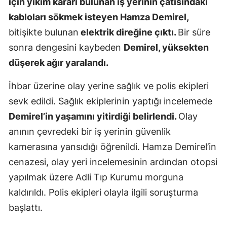
için yıkım kararı bulunan iş yerinin çatısındaki
Mersin
kabloları sökmek isteyen Hamza Demirel,
bitişikte bulunan
elektrik direğine çıktı.
Bir süre
İstanbul
sonra dengesini kaybeden
Demirel, yüksekten
İzmir
düşerek ağır yaralandı.
Kars
İhbar üzerine olay yerine sağlık ve polis ekipleri
Kastamonu
sevk edildi. Sağlık ekiplerinin yaptığı incelemede
Demirel’in yaşamını yitirdiği belirlendi.
Olay
Kayseri
anının çevredeki bir iş yerinin güvenlik
Kırklareli
kamerasına yansıdığı öğrenildi. Hamza Demirel’in
Kırşehir
cenazesi, olay yeri incelemesinin ardından otopsi
yapılmak üzere Adli Tıp Kurumu morguna
Kocaeli
kaldırıldı. Polis ekipleri olayla ilgili soruşturma
Konya
başlattı.
Kütahya