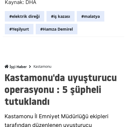
Kaynak: DHA
Malatya
#elektrik direği
#iş kazası
#malatya
Manisa
#Yeşilyurt
#Hamza Demirel
Kahramanm
Mardin
Muğla
Muş
Kastamonu
İşçi Haber
Kastamonu'da uyuşturucu
Nevşehir
operasyonu : 5 şüpheli
Niğde
tutuklandı
Ordu
Rize
Kastamonu İl Emniyet Müdürlüğü ekipleri
tarafından düzenlenen uyuşturucu
Sakarya