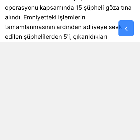
operasyonu kapsamında 15 şüpheli gözaltına
Samsun
alındı. Emniyetteki işlemlerin
Siirt
tamamlanmasının ardından adliyeye sevk
edilen şüphelilerden 5'i, çıkarıldıkları
Sinop
mahkemece tutuklanarak cezaevine
Sivas
gönderildi.
Tekirdağ
Damla Eroğlu
Yayınlanma
Tokat
06 Ağustos 2026 - 22:43
Editör
Trabzon
Tunceli
Şanlıurfa
Uşak
Van