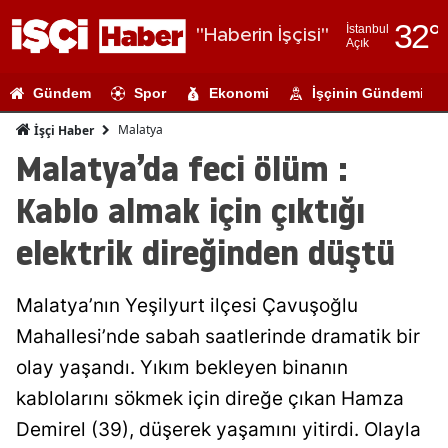
32
°
İstanbul
"Haberin İşçisi"
Açık
Adana
Gündem
Spor
Ekonomi
İşçinin Gündemi
Adıyaman
Malatya
İşçi Haber
Afyonkarahi
Malatya’da feci ölüm :
Ağrı
Kablo almak için çıktığı
Amasya
elektrik direğinden düştü
Ankara
Malatya’nın Yeşilyurt ilçesi Çavuşoğlu
Antalya
Mahallesi’nde sabah saatlerinde dramatik bir
Artvin
olay yaşandı. Yıkım bekleyen binanın
Aydın
kablolarını sökmek için direğe çıkan Hamza
Demirel (39), düşerek yaşamını yitirdi. Olayla
Balıkesir