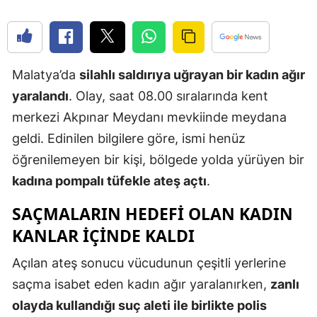
Edirne
Elazığ
Malatya’da
silahlı saldırıya uğrayan bir kadın ağır
Erzincan
yaralandı
. Olay, saat 08.00 sıralarında kent
Erzurum
merkezi Akpınar Meydanı mevkiinde meydana
Eskişehir
geldi. Edinilen bilgilere göre, ismi henüz
öğrenilemeyen bir kişi, bölgede yolda yürüyen bir
Gaziantep
kadına pompalı tüfekle ateş açtı
.
Giresun
SAÇMALARIN HEDEFI OLAN KADIN
Gümüşhan
KANLAR IÇINDE KALDI
Hakkari
Açılan ateş sonucu vücudunun çeşitli yerlerine
Hatay
saçma isabet eden kadın ağır yaralanırken,
zanlı
olayda kullandığı suç aleti ile birlikte polis
Isparta