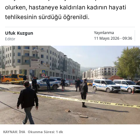
olurken, hastaneye kaldırılan kadının hayati
Bilecik
tehlikesinin sürdüğü öğrenildi.
Bingöl
Bitlis
Ufuk Kuzgun
Yayınlanma
11 Mayıs 2026 - 09:36
Editör
Bolu
Burdur
Bursa
Çanakkale
Çankırı
Çorum
Denizli
KAYNAK: İHA
Okunma Süresi: 1 dk
Diyarbakır