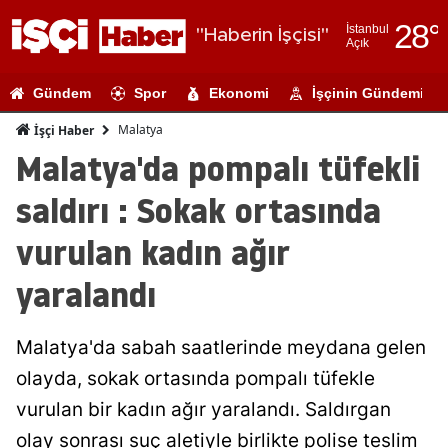
28
°
İstanbul
"Haberin İşçisi"
Açık
Adana
Gündem
Spor
Ekonomi
İşçinin Gündemi
Adıyaman
Malatya
İşçi Haber
Afyonkarahi
Malatya'da pompalı tüfekli
Ağrı
saldırı : Sokak ortasında
Amasya
vurulan kadın ağır
Ankara
yaralandı
Antalya
Malatya'da sabah saatlerinde meydana gelen
Artvin
olayda, sokak ortasında pompalı tüfekle
Aydın
vurulan bir kadın ağır yaralandı. Saldırgan
Balıkesir
olay sonrası suç aletiyle birlikte polise teslim