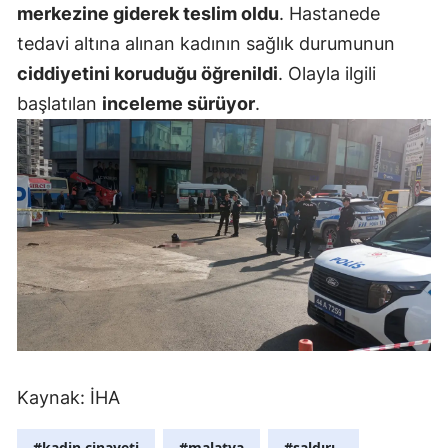
merkezine giderek teslim oldu
. Hastanede
Mersin
tedavi altına alınan kadının sağlık durumunun
İstanbul
ciddiyetini koruduğu öğrenildi
. Olayla ilgili
başlatılan
inceleme sürüyor
.
İzmir
Kars
Kastamonu
Kayseri
Kırklareli
Kırşehir
Kocaeli
Konya
Kaynak: İHA
Kütahya
#kadin cinayeti
#malatya
#saldırı ,