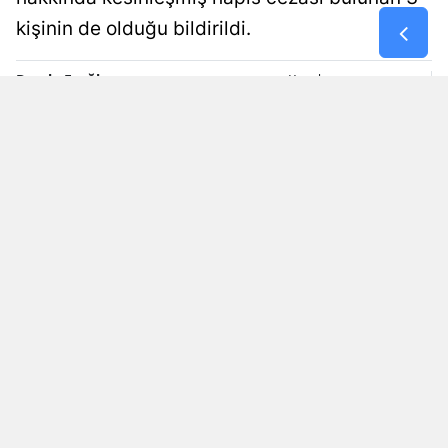
kişinin de olduğu bildirildi.
Samsun
Siirt
Damla Eroğlu
Yayınlanma
07 Ağustos 2026 - 19:40
Editör
Sinop
Sivas
Tekirdağ
Tokat
Trabzon
Tunceli
Şanlıurfa
Okunma Süresi: 1 dk
Uşak
Van