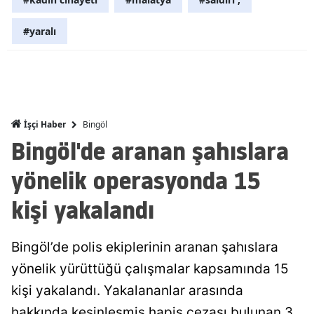
Malatya
#yaralı
Manisa
Kahramanm
Mardin
Bingöl
İşçi Haber
Muğla
Bingöl'de aranan şahıslara
Muş
yönelik operasyonda 15
Nevşehir
kişi yakalandı
Niğde
Bingöl’de polis ekiplerinin aranan şahıslara
Ordu
yönelik yürüttüğü çalışmalar kapsamında 15
Rize
kişi yakalandı. Yakalananlar arasında
Sakarya
hakkında kesinleşmiş hapis cezası bulunan 3