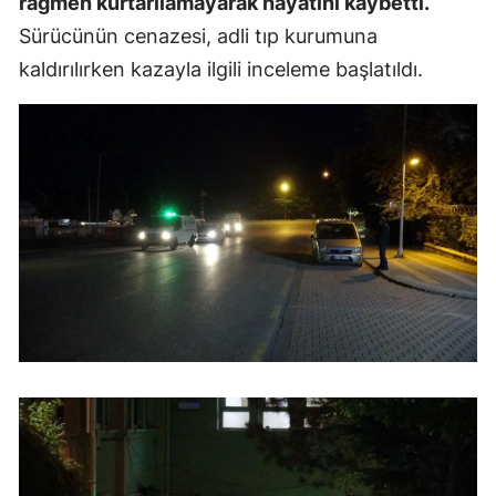
rağmen kurtarılamayarak hayatını kaybetti.
Mersin
Sürücünün cenazesi, adli tıp kurumuna
kaldırılırken kazayla ilgili inceleme başlatıldı.
İstanbul
İzmir
Kars
Kastamonu
Kayseri
Kırklareli
Kırşehir
Kocaeli
Konya
Kütahya