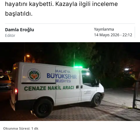
hayatını kaybetti. Kazayla ilgili inceleme
Bilecik
başlatıldı.
Bingöl
Damla Eroğlu
Yayınlanma
Bitlis
14 Mayıs 2026 - 22:12
Editör
Bolu
Burdur
Bursa
Çanakkale
Çankırı
Çorum
Denizli
Okunma Süresi: 1 dk
Diyarbakır