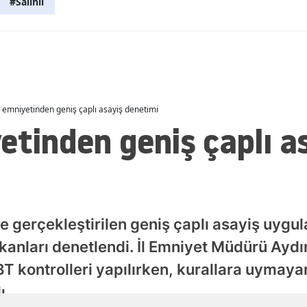
#Salihli
Malatya
Manisa
Kahramanmaraş
Mardin
ğ emniyetinden geniş çaplı asayiş denetimi
etinden geniş çaplı a
Muğla
Muş
Nevşehir
Niğde
ce gerçekleştirilen geniş çaplı asayiş uygu
anları denetlendi. İl Emniyet Müdürü Aydın
Ordu
 kontrolleri yapılırken, kurallara uymayan
Rize
ı.
Sakarya