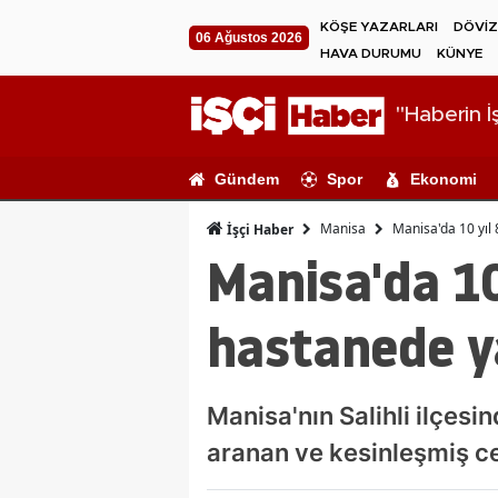
KÖŞE YAZARLARI
DÖVİZ
06 Ağustos 2026
HAVA DURUMU
KÜNYE
"Haberin İş
Gündem
Spor
Ekonomi
Manisa
Manisa'da 10 yıl 
İşçi Haber
Manisa'da 10 
hastanede y
Manisa'nın Salihli ilçesi
aranan ve kesinleşmiş ce