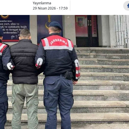
Yayınlanma
Bilecik
29 Nisan 2026 - 17:59
Bingöl
Bitlis
Bolu
Burdur
Bursa
Çanakkale
Çankırı
Çorum
Denizli
Diyarbakır