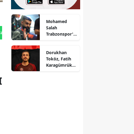
Mohamed
Salah
tan Gönder
Trabzonspor'a
geliyor mu?
Transfer süreci
Dorukhan
hakkında
Toköz, Fatih
bilgiler
Karagümrük
ile sözleşme
I
imzaladı