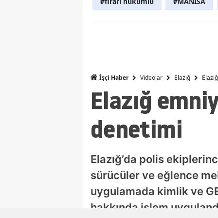
#firari hükümlü
#MANİSA
Videolar
Elazığ
Elazı
İşçi Haber
Elazığ emniy
denetimi
Elazığ’da polis ekiplerin
sürücüler ve eğlence mek
uygulamada kimlik ve GBT
hakkında işlem uyguland