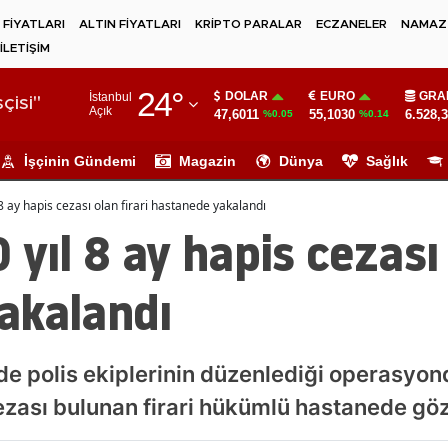
 FİYATLARI
ALTIN FİYATLARI
KRİPTO PARALAR
ECZANELER
NAMAZ 
İLETİŞİM
Adana
24
°
DOLAR
EURO
GRA
İstanbul
Adıyaman
çisi"
Açık
47,6011
55,1030
6.528,
%0.05
%0.14
Afyonkarahisar
İşçinin Gündemi
Magazin
Dünya
Sağlık
Ağrı
8 ay hapis cezası olan firari hastanede yakalandı
Amasya
yıl 8 ay hapis cezası 
Ankara
akalandı
Antalya
Artvin
nde polis ekiplerinin düzenlediği operasyon
Aydın
zası bulunan firari hükümlü hastanede göza
Balıkesir