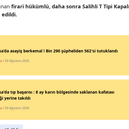
lanan
firari hükümlü, daha sonra Salihli T Tipi Kapal
Mersin
edildi.
İstanbul
İzmir
Kars
a’da asayiş berkemal ! Bin 290 şüpheliden 562'si tutuklandı
Kastamonu
sa
/ 03 Ağustos 2026
Kayseri
Kırklareli
Kırşehir
a'da tıp başarısı : 8 ay karın bölgesinde saklanan kafatası
i yerine takıldı
Kocaeli
sa
/ 03 Ağustos 2026
Konya
Kütahya