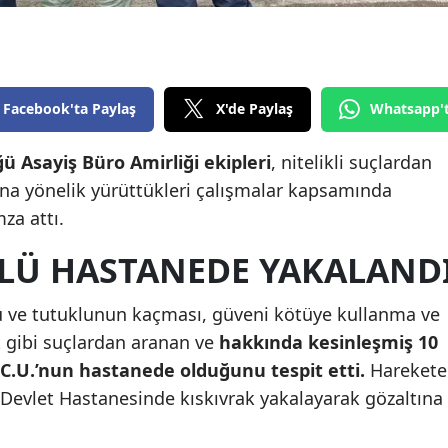
Edirne
Elazığ
Erzincan
Facebook'ta Paylaş
X'de Paylaş
Whatsapp'
Erzurum
ü Asayiş Büro Amirliği ekipleri
, nitelikli suçlardan
na yönelik yürüttükleri çalışmalar kapsamında
Eskişehir
za attı.
Gaziantep
LÜ HASTANEDE YAKALAND
Giresun
Gümüşhane
mlü ve tutuklunun kaçması, güveni kötüye kullanma ve
 gibi suçlardan aranan ve
hakkında kesinleşmiş 10
Hakkari
n C.U.’nun hastanede olduğunu tespit etti.
Harekete
Hatay
li Devlet Hastanesinde kıskıvrak yakalayarak gözaltına
Isparta