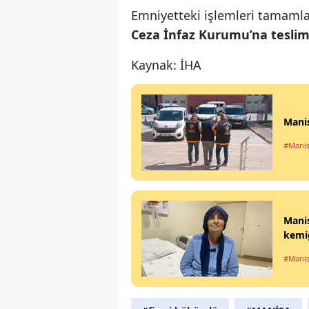
Emniyetteki işlemleri tamam
Ceza İnfaz Kurumu’na teslim 
Kaynak: İHA
Manis
#Mani
Manis
kemiğ
#Mani