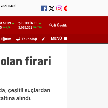
VAKİTLERİ
M ALTIN
BITCOIN TL
Üyelik
35
3.065.351
% 0,50
%0.738
MENÜ
Eğitim
Teknoloji
Köşe Yazarları
olan firari
da, çeşitli suçlardan
ltına alındı.