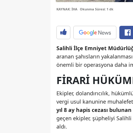
KAYNAK: İHA
Okunma Süresi: 1 dk
Salihli İlçe Emniyet Müdürlüğ
aranan şahısların yakalanması
önemli bir operasyona daha im
FIRARI HÜKÜM
Ekipler, dolandırıcılık, hükü
vergi usul kanunine muhalefet
yıl 8 ay hapis cezası buluna
geçen ekipler, şüpheliyi Salih
aldı.