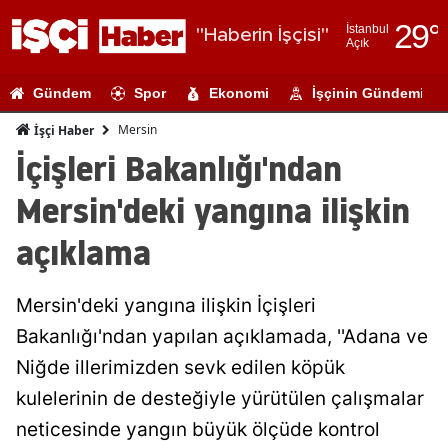
29
°
İstanbul
"Haberin İşçisi"
Açık
Adana
Gündem
Spor
Ekonomi
İşçinin Gündemi
Adıyaman
Mersin
İşçi Haber
Afyonkarahi
İçişleri Bakanlığı'ndan
Ağrı
Mersin'deki yangına ilişkin
Amasya
açıklama
Ankara
Mersin'deki yangına ilişkin İçişleri
Antalya
Bakanlığı'ndan yapılan açıklamada, ''Adana ve
Artvin
Niğde illerimizden sevk edilen köpük
Aydın
kulelerinin de desteğiyle yürütülen çalışmalar
neticesinde yangın büyük ölçüde kontrol
Balıkesir