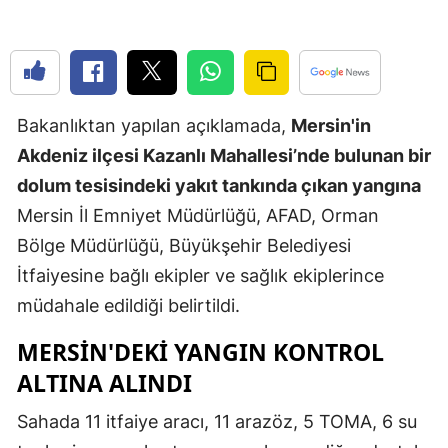
Edirne
Elazığ
Erzincan
Bakanlıktan yapılan açıklamada,
Mersin'in
Erzurum
Akdeniz ilçesi Kazanlı Mahallesi’nde bulunan bir
dolum tesisindeki yakıt tankında çıkan yangına
Eskişehir
Mersin İl Emniyet Müdürlüğü, AFAD, Orman
Gaziantep
Bölge Müdürlüğü, Büyükşehir Belediyesi
Giresun
İtfaiyesine bağlı ekipler ve sağlık ekiplerince
müdahale edildiği belirtildi.
Gümüşhan
MERSİN'DEKİ YANGIN KONTROL
Hakkari
ALTINA ALINDI
Hatay
Sahada 11 itfaiye aracı, 11 arazöz, 5 TOMA, 6 su
Isparta