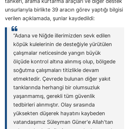
tankeri, arama kurtarma araçları ve diğer destek
Mersin
unsurlarıyla birlikte 39 aracın görev yaptığı bilgisi
verilen açıklamada, şunlar kaydedildi:
İstanbul
İzmir
“Adana ve Niğde illerimizden sevk edilen
Kars
köpük kulelerinin de desteğiyle yürütülen
çalışmalar neticesinde yangın büyük
Kastamonu
ölçüde kontrol altına alınmış olup, bölgede
Kayseri
soğutma çalışmaları titizlikle devam
etmektedir. Çevrede bulunan diğer yakıt
Kırklareli
tanklarında herhangi bir olumsuzluk
Kırşehir
yaşanmamış, gerekli tüm güvenlik
Kocaeli
tedbirleri alınmıştır. Olay sırasında
yüksekten düşerek hayatını kaybeden
Konya
vatandaşımız Süleyman Güner'e Allah'tan
Kütahya