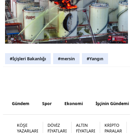
Samsun
Siirt
Sinop
Sivas
#İçişleri Bakanlığı
#mersin
#Yangın
Tekirdağ
Tokat
Trabzon
Tunceli
Gündem
Spor
Ekonomi
İşçinin Gündemi
Şanlıurfa
Uşak
KÖŞE
DÖVİZ
ALTIN
KRİPTO
YAZARLARI
FİYATLARI
FİYATLARI
PARALAR
Van