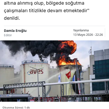
altına alınmış olup, bölgede soğutma
Bilecik
çalışmaları titizlikle devam etmektedir''
Bingöl
denildi.
Bitlis
Damla Eroğlu
Yayınlanma
13 Mayıs 2026 - 22:26
Bolu
Editör
Burdur
Bursa
Çanakkale
Çankırı
Çorum
Denizli
Diyarbakır
Okunma Süresi: 1 dk