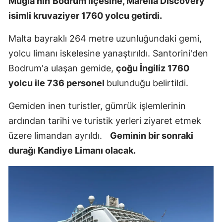
Muğla'nın
Bodrum ilçesine, Marella Discovery
Edirne
isimli kruvaziyer 1760 yolcu getirdi.
Elazığ
Malta bayraklı 264 metre uzunluğundaki gemi,
yolcu limanı iskelesine yanaştırıldı. Santorini'den
Erzincan
Bodrum'a ulaşan gemide,
çoğu İngiliz 1760
Erzurum
yolcu ile 736 personel
bulunduğu belirtildi.
Eskişehir
Gemiden inen turistler, gümrük işlemlerinin
Gaziantep
ardından tarihi ve turistik yerleri ziyaret etmek
Giresun
üzere limandan ayrıldı.
Geminin bir sonraki
durağı Kandiye Limanı olacak.
Gümüşhan
Hakkari
Hatay
Isparta