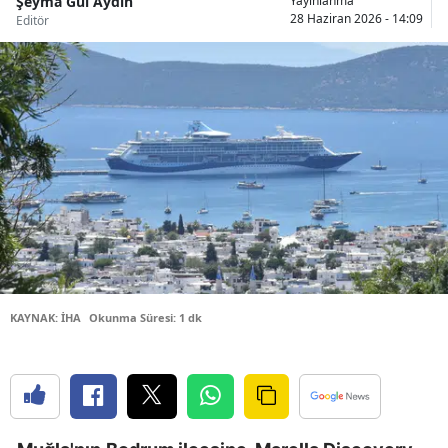
Şeyma Gül Aydın
Yayınlanma
28 Haziran 2026 - 14:09
Editör
Bilecik
Bingöl
Bitlis
Bolu
Burdur
Bursa
Çanakkale
Çankırı
KAYNAK: İHA
Okunma Süresi: 1 dk
Çorum
Denizli
Diyarbakır