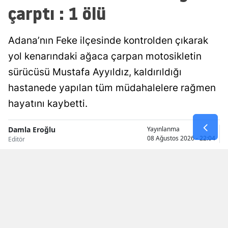
çarptı : 1 ölü
Malatya
Manisa
Adana’nın Feke ilçesinde kontrolden çıkarak
yol kenarındaki ağaca çarpan motosikletin
Kahramanm
sürücüsü Mustafa Ayyıldız, kaldırıldığı
Mardin
hastanede yapılan tüm müdahalelere rağmen
Muğla
hayatını kaybetti.
Muş
Damla Eroğlu
Yayınlanma
08 Ağustos 2026 - 22:04
Editör
Nevşehir
Niğde
Ordu
Rize
Sakarya