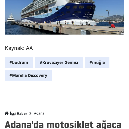
Mersin
İstanbul
İzmir
Kars
Kaynak: AA
Kastamonu
#bodrum
#Kruvaziyer Gemisi
#muğla
Kayseri
#Marella Discovery
Kırklareli
Kırşehir
Kocaeli
Adana
İşçi Haber
Konya
Adana'da motosiklet ağaca
Kütahya