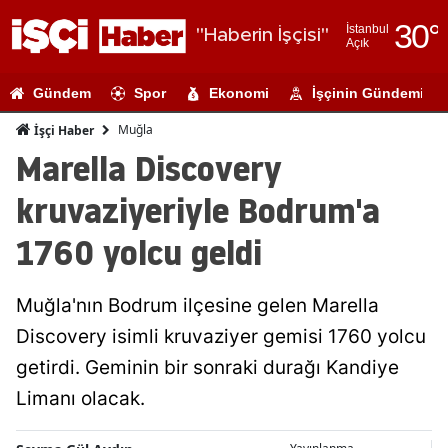
30
°
İstanbul
"Haberin İşçisi"
Açık
Adana
Gündem
Spor
Ekonomi
İşçinin Gündemi
Adıyaman
Muğla
İşçi Haber
Afyonkarahi
Marella Discovery
Ağrı
kruvaziyeriyle Bodrum'a
Amasya
1760 yolcu geldi
Ankara
Muğla'nın Bodrum ilçesine gelen Marella
Antalya
Discovery isimli kruvaziyer gemisi 1760 yolcu
Artvin
getirdi. Geminin bir sonraki durağı Kandiye
Aydın
Limanı olacak.
Balıkesir