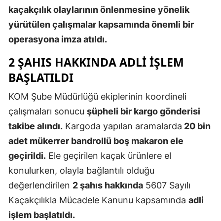
kaçakçılık olaylarının önlenmesine yönelik
Edirne
yürütülen çalışmalar kapsamında önemli bir
Elazığ
operasyona imza atıldı.
Erzincan
2 ŞAHIS HAKKINDA ADLİ İŞLEM
Erzurum
BAŞLATILDI
Eskişehir
KOM Şube Müdürlüğü ekiplerinin koordineli
çalışmaları sonucu
şüpheli bir kargo gönderisi
Gaziantep
takibe alındı.
Kargoda yapılan aramalarda
20 bin
Giresun
adet mükerrer bandrollü boş makaron ele
Gümüşhan
geçirildi.
Ele geçirilen kaçak ürünlere el
konulurken, olayla bağlantılı olduğu
Hakkari
değerlendirilen
2 şahıs hakkında
5607 Sayılı
Hatay
Kaçakçılıkla Mücadele Kanunu kapsamında
adli
işlem başlatıldı.
Isparta