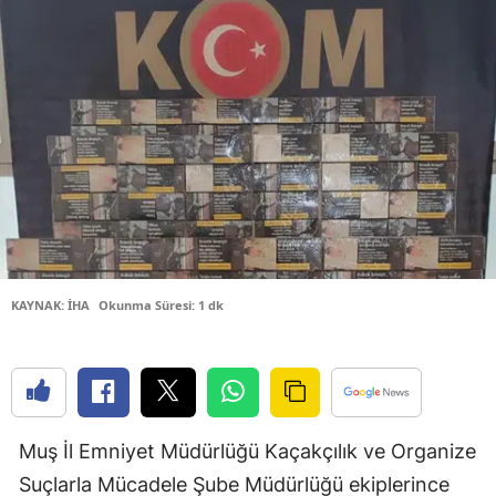
Bilecik
Bingöl
Bitlis
Bolu
Burdur
Bursa
Çanakkale
KAYNAK: İHA
Okunma Süresi: 1 dk
Çankırı
Çorum
Denizli
Muş İl Emniyet Müdürlüğü Kaçakçılık ve Organize
Diyarbakır
Suçlarla Mücadele Şube Müdürlüğü ekiplerince