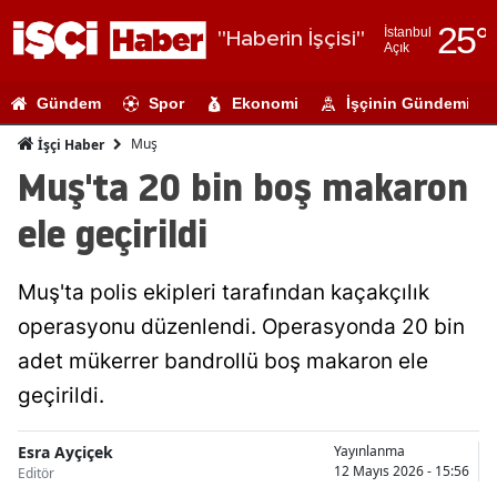
25
°
İstanbul
"Haberin İşçisi"
Açık
Adana
Gündem
Spor
Ekonomi
İşçinin Gündemi
Adıyaman
Muş
İşçi Haber
Afyonkarahi
Muş'ta 20 bin boş makaron
Ağrı
ele geçirildi
Amasya
Muş'ta polis ekipleri tarafından kaçakçılık
Ankara
operasyonu düzenlendi. Operasyonda 20 bin
Antalya
adet mükerrer bandrollü boş makaron ele
Artvin
geçirildi.
Aydın
Esra Ayçiçek
Yayınlanma
12 Mayıs 2026 - 15:56
Editör
Balıkesir