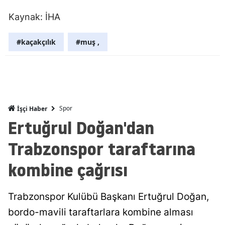
Mersin
Kaynak: İHA
İstanbul
#kaçakçılık
#muş ,
İzmir
Kars
Kastamonu
Spor
İşçi Haber
Kayseri
Ertuğrul Doğan'dan
Kırklareli
Trabzonspor taraftarına
Kırşehir
kombine çağrısı
Kocaeli
Trabzonspor Kulübü Başkanı Ertuğrul Doğan,
Konya
bordo-mavili taraftarlara kombine alması
Kütahya