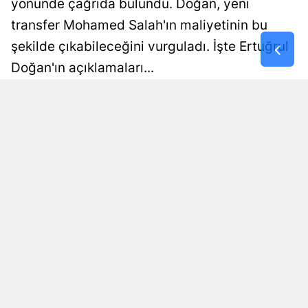
yönünde çağrıda bulundu. Doğan, yeni
Malatya
transfer Mohamed Salah'ın maliyetinin bu
şekilde çıkabileceğini vurguladı. İşte Ertuğrul
Manisa
Doğan'ın açıklamaları...
Kahramanm
Ali Çetin
Yayınlanma
Mardin
08 Ağustos 2026 - 13:44
Editör
Muğla
Muş
Nevşehir
Niğde
Ordu
Rize
Sakarya