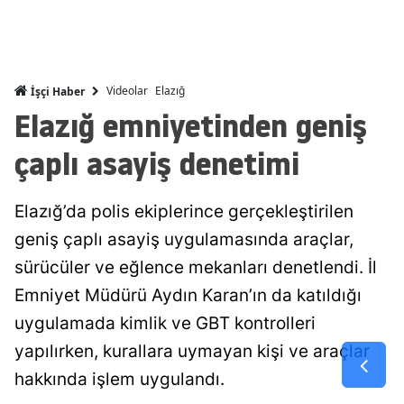
Mersin
İstanbul
Videolar
Elazığ
İşçi Haber
İzmir
Elazığ emniyetinden geniş
Kars
çaplı asayiş denetimi
Kastamonu
Elazığ’da polis ekiplerince gerçekleştirilen
Kayseri
geniş çaplı asayiş uygulamasında araçlar,
Kırklareli
sürücüler ve eğlence mekanları denetlendi. İl
Kırşehir
Emniyet Müdürü Aydın Karan’ın da katıldığı
Kocaeli
uygulamada kimlik ve GBT kontrolleri
yapılırken, kurallara uymayan kişi ve araçlar
Konya
hakkında işlem uygulandı.
Kütahya