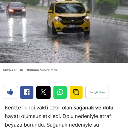
Bilecik
Bingöl
Bitlis
Bolu
Burdur
Bursa
KAYNAK: İHA
Okunma Süresi: 1 dk
Çanakkale
Çankırı
Çorum
Kentte ikindi vakti etkili olan
sağanak ve dolu
Denizli
hayatı olumsuz etkiledi. Dolu nedeniyle etraf
Diyarbakır
beyaza büründü. Sağanak nedeniyle su