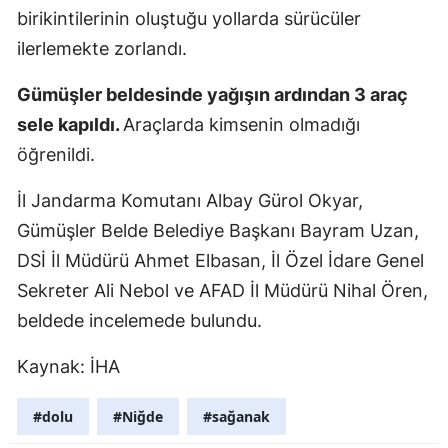
birikintilerinin oluştuğu yollarda sürücüler
Edirne
ilerlemekte zorlandı.
Elazığ
Gümüşler beldesinde yağışın ardından 3 araç
Erzincan
sele kapıldı.
Araçlarda kimsenin olmadığı
Erzurum
öğrenildi.
Eskişehir
İl Jandarma Komutanı Albay Gürol Okyar,
Gümüşler Belde Belediye Başkanı Bayram Uzan,
Gaziantep
DSİ İl Müdürü Ahmet Elbasan, İl Özel İdare Genel
Giresun
Sekreter Ali Nebol ve AFAD İl Müdürü Nihal Ören,
Gümüşhan
beldede incelemede bulundu.
Hakkari
Kaynak: İHA
Hatay
#dolu
#Niğde
#sağanak
Isparta