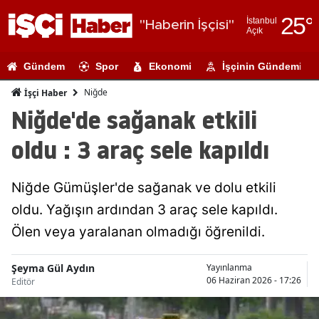
25
°
İstanbul
"Haberin İşçisi"
Açık
Adana
Gündem
Spor
Ekonomi
İşçinin Gündemi
Adıyaman
Niğde
İşçi Haber
Afyonkarahi
Niğde'de sağanak etkili
Ağrı
oldu : 3 araç sele kapıldı
Amasya
Niğde Gümüşler'de sağanak ve dolu etkili
Ankara
oldu. Yağışın ardından 3 araç sele kapıldı.
Antalya
Ölen veya yaralanan olmadığı öğrenildi.
Artvin
Şeyma Gül Aydın
Yayınlanma
Aydın
06 Haziran 2026 - 17:26
Editör
Balıkesir