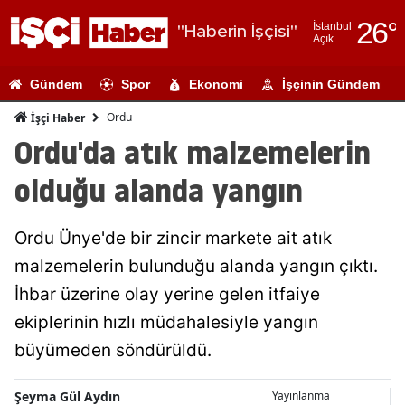
26
°
İstanbul
"Haberin İşçisi"
Açık
Adana
Gündem
Spor
Ekonomi
İşçinin Gündemi
Adıyaman
Ordu
İşçi Haber
Afyonkarahi
Ordu'da atık malzemelerin
Ağrı
olduğu alanda yangın
Amasya
Ordu Ünye'de bir zincir markete ait atık
Ankara
malzemelerin bulunduğu alanda yangın çıktı.
Antalya
İhbar üzerine olay yerine gelen itfaiye
Artvin
ekiplerinin hızlı müdahalesiyle yangın
büyümeden söndürüldü.
Aydın
Balıkesir
Şeyma Gül Aydın
Yayınlanma