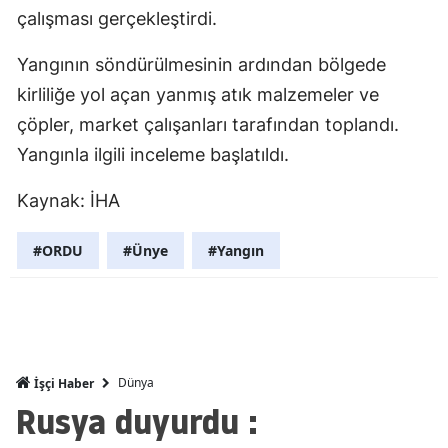
çalışması gerçekleştirdi.
Mersin
Yangının söndürülmesinin ardından bölgede
İstanbul
kirliliğe yol açan yanmış atık malzemeler ve
İzmir
çöpler, market çalışanları tarafından toplandı.
Kars
Yangınla ilgili inceleme başlatıldı.
Kastamonu
Kaynak: İHA
Kayseri
#ORDU
#Ünye
#Yangın
Kırklareli
Kırşehir
Kocaeli
Dünya
İşçi Haber
Konya
Rusya duyurdu :
Kütahya