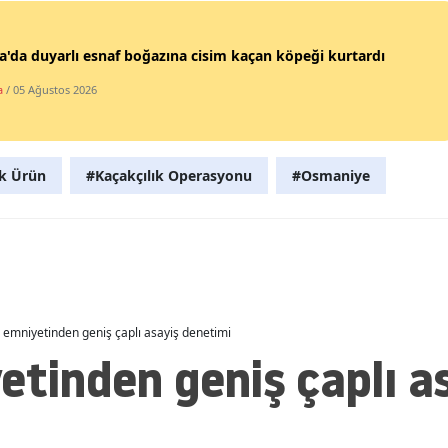
Malatya
'da duyarlı esnaf boğazına cisim kaçan köpeği kurtardı
Manisa
a
/ 05 Ağustos 2026
Kahramanmaraş
Mardin
k Ürün
#Kaçakçılık Operasyonu
#Osmaniye
Muğla
Muş
Nevşehir
Niğde
ğ emniyetinden geniş çaplı asayiş denetimi
etinden geniş çaplı a
Ordu
Rize
Sakarya