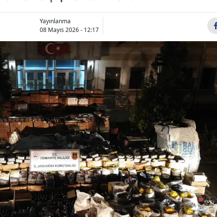
Bilecik
Yayınlanma
Bingöl
08 Mayıs 2026 - 12:17
Bitlis
Bolu
Burdur
Bursa
Çanakkale
Çankırı
Çorum
Denizli
Diyarbakır