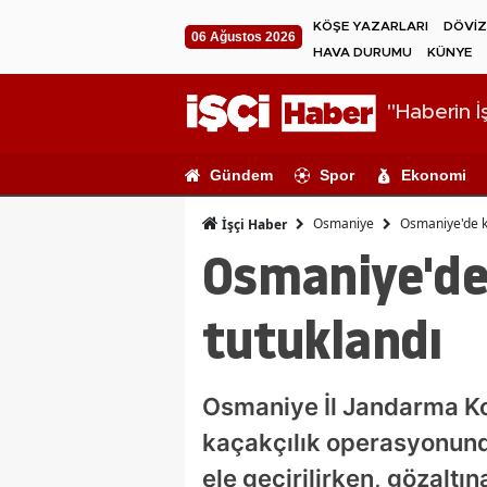
KÖŞE YAZARLARI
DÖVİZ
06 Ağustos 2026
HAVA DURUMU
KÜNYE
"Haberin İş
Gündem
Spor
Ekonomi
Osmaniye
Osmaniye'de ka
İşçi Haber
Osmaniye'de 
tutuklandı
Osmaniye İl Jandarma Kom
kaçakçılık operasyonund
ele geçirilirken, gözaltın