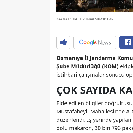
KAYNAK: İHA
Okunma Süresi: 1 dk
Osmaniye İl Jandarma Komuta
Şube Müdürlüğü (KOM)
ekip
istihbari çalışmalar sonucu o
ÇOK SAYIDA KA
Elde edilen bilgiler doğrultu
Mustafabeyli Mahallesi'nde A.A.
düzenlendi. İş yerinde yapıla
dolu makaron, 30 bin 796 paket