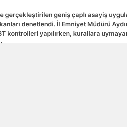
Samsun
ce gerçekleştirilen geniş çaplı asayiş uygu
Siirt
anları denetlendi. İl Emniyet Müdürü Aydın
 kontrolleri yapılırken, kurallara uymayan
Sinop
ı.
Sivas
Tekirdağ
Yayınlanma
06 Ağustos 2026 - 01:02
Tokat
Trabzon
Tunceli
Şanlıurfa
Uşak
Van