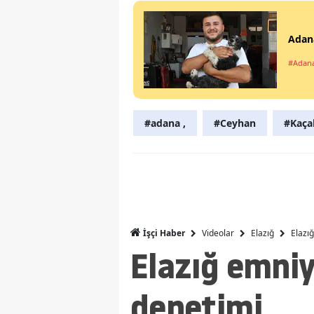
Adana
#Adan
#adana ,
#Ceyhan
#Kaça
Videolar
Elazığ
Elazı
İşçi Haber
Elazığ emniy
denetimi