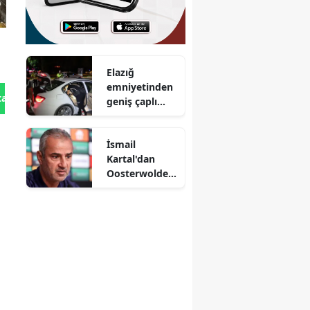
Elazığ
emniyetinden
tan Gönder
geniş çaplı
asayiş
denetimi
İsmail
Kartal'dan
Oosterwolde'n
in sakatlığına
ilişkin
açıklama