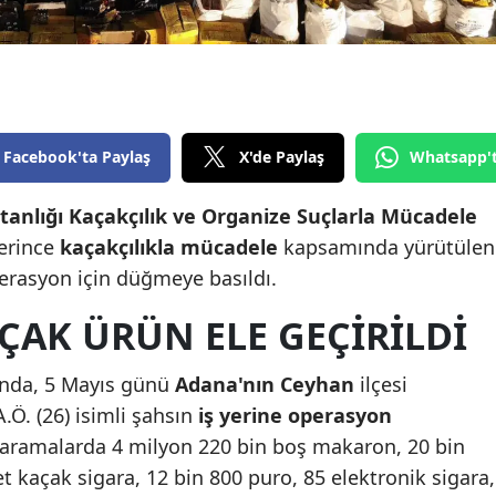
Edirne
Elazığ
Erzincan
Facebook'ta Paylaş
X'de Paylaş
Whatsapp'
Erzurum
Eskişehir
nlığı Kaçakçılık ve Organize Suçlarla Mücadele
lerince
kaçakçılıkla
mücadele
kapsamında yürütülen
Gaziantep
perasyon için düğmeye basıldı.
Giresun
ÇAK ÜRÜN ELE GEÇIRILDI
Gümüşhane
sunda, 5 Mayıs günü
Adana'nın Ceyhan
ilçesi
Hakkari
Ö. (26) isimli şahsın
iş yerine operasyon
Hatay
n aramalarda 4 milyon 220 bin boş makaron, 20 bin
 kaçak sigara, 12 bin 800 puro, 85 elektronik sigara,
Isparta