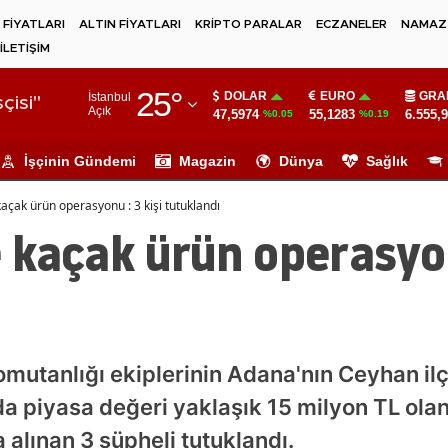
 FİYATLARI
ALTIN FİYATLARI
KRİPTO PARALAR
ECZANELER
NAMAZ 
İLETİŞİM
Adana
25
°
DOLAR
EURO
GRA
İstanbul
Adıyaman
çisi"
Açık
47,5974
55,1283
6.555,
%0.05
%0.19
Afyonkarahisar
İşçinin Gündemi
Magazin
Dünya
Sağlık
Ağrı
çak ürün operasyonu : 3 kişi tutuklandı
Amasya
kaçak ürün operasyonu
Ankara
Antalya
Artvin
utanlığı ekiplerinin Adana'nın Ceyhan ilç
Aydın
a piyasa değeri yaklaşık 15 milyon TL ola
Balıkesir
a alınan 3 şüpheli tutuklandı.