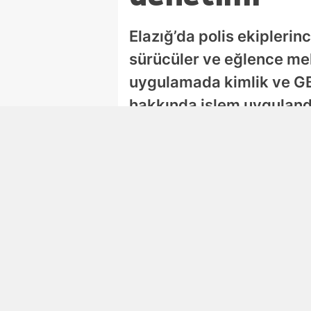
Elazığ’da polis ekiplerin
sürücüler ve eğlence mek
uygulamada kimlik ve GBT
hakkında işlem uyguland
Damla Eroğlu
Editör