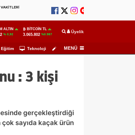
VAKİTLERİ
M ALTIN
BITCOIN TL
Üyelik
92
3.065.802
% 0,92
%0.987
MENÜ
Eğitim
Teknoloji
Köşe Yazarları
 : 3 kişi
esinde gerçekleştirdiği
n çok sayıda kaçak ürün