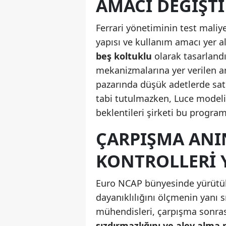
AMACI DEĞIŞTI
Ferrari yönetiminin test mali
yapısı ve kullanım amacı yer a
beş koltuklu
olarak tasarlandı
mekanizmalarına yer verilen a
pazarında düşük adetlerde satı
tabi tutulmazken, Luce modelin
beklentileri şirketi bu progra
ÇARPIŞMA ANI
KONTROLLERI 
Euro NCAP bünyesinde yürütülec
dayanıklılığını ölçmenin yanı sı
mühendisleri, çarpışma sonra
sızdırmazlığını ve alev alma r