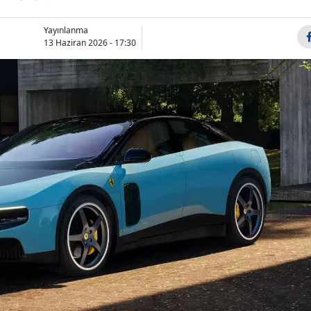
Bilecik
Yayınlanma
Bingöl
13 Haziran 2026 - 17:30
Bitlis
Bolu
Burdur
Bursa
Çanakkale
Çankırı
Çorum
Denizli
Diyarbakır