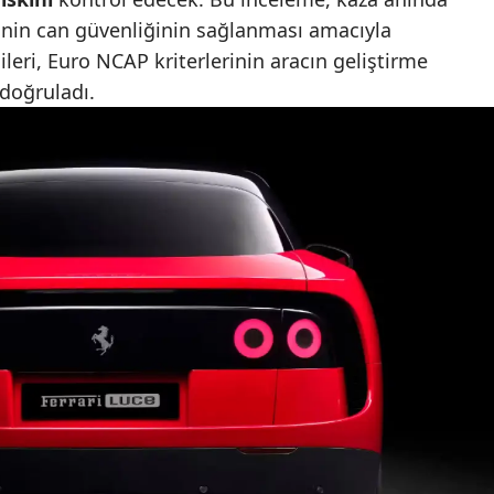
rinin can güvenliğinin sağlanması amacıyla
Malatya
lileri, Euro NCAP kriterlerinin aracın geliştirme
Manisa
 doğruladı.
Kahramanmaraş
Mardin
Muğla
Muş
Nevşehir
Niğde
Ordu
Rize
Sakarya