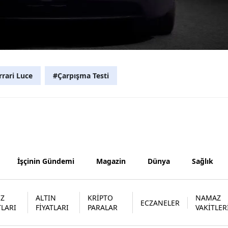
Samsun
Siirt
Sinop
rrari Luce
#Çarpışma Testi
Sivas
Tekirdağ
Tokat
Trabzon
İşçinin Gündemi
Magazin
Dünya
Sağlık
Tunceli
Şanlıurfa
İZ
ALTIN
KRİPTO
NAMAZ
ECZANELER
Uşak
TLARI
FİYATLARI
PARALAR
VAKİTLER
Van