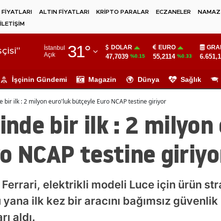
 FİYATLARI
ALTIN FİYATLARI
KRİPTO PARALAR
ECZANELER
NAMAZ 
İLETİŞİM
Adana
31
°
DOLAR
EURO
GRA
İstanbul
Adıyaman
çisi"
Açık
47,7039
55,2114
6.651,
%0.15
%0.33
Afyonkarahisar
İşçinin Gündemi
Magazin
Dünya
Sağlık
Ağrı
e bir ilk : 2 milyon euro'luk bütçeyle Euro NCAP testine giriyor
Amasya
inde bir ilk : 2 milyon
Ankara
o NCAP testine giriyo
Antalya
Artvin
 Ferrari, elektrikli modeli Luce için ürün st
Aydın
yana ilk kez bir aracını bağımsız güvenlik
Balıkesir
ı aldı.