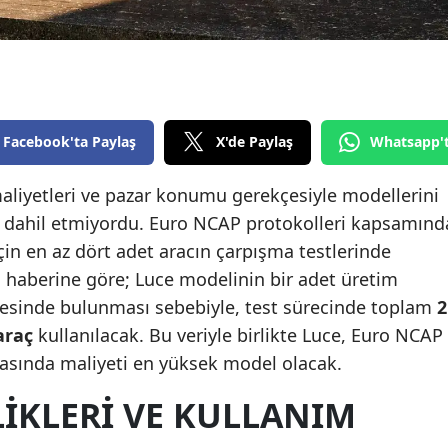
Edirne
Elazığ
Erzincan
Facebook'ta Paylaş
X'de Paylaş
Whatsapp'
Erzurum
Eskişehir
aliyetleri ve pazar konumu gerekçesiyle modellerini
 dahil etmiyordu. Euro NCAP protokolleri kapsamınd
Gaziantep
in en az dört adet aracın çarpışma testlerinde
Giresun
ın haberine göre; Luce modelinin bir adet üretim
esinde bulunması sebebiyle, test sürecinde toplam
2
Gümüşhane
araç
kullanılacak. Bu veriyle birlikte Luce, Euro NCAP
Hakkari
arasında maliyeti en yüksek model olacak.
Hatay
IKLERI VE KULLANIM
Isparta