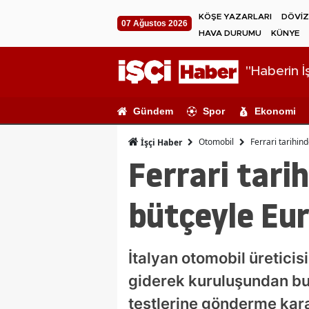
KÖŞE YAZARLARI
DÖVİZ
07 Ağustos 2026
HAVA DURUMU
KÜNYE
"Haberin İş
Gündem
Spor
Ekonomi
Otomobil
Ferrari tarihind
İşçi Haber
Ferrari tarih
bütçeyle Eur
İtalyan otomobil üreticisi
giderek kuruluşundan bu 
testlerine gönderme karar