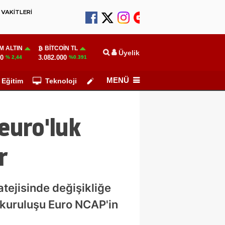
VAKİTLERİ
M ALTIN
BITCOIN TL
Üyelik
10
3.082.000
% 2,44
%0.391
MENÜ
Eğitim
Teknoloji
Köşe Yazarları
 euro'luk
r
ratejisinde değişikliğe
 kuruluşu Euro NCAP'in