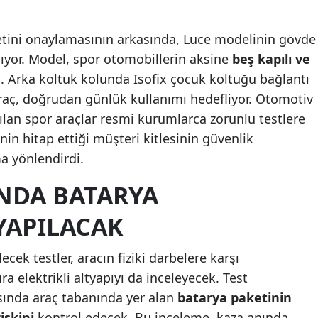
Mersin
yetini onaylamasının arkasında, Luce modelinin gövde
İstanbul
lıyor. Model, spor otomobillerin aksine
beş kapılı ve
. Arka koltuk kolunda Isofix çocuk koltuğu bağlantı
İzmir
raç, doğrudan günlük kullanımı hedefliyor. Otomotiv
Kars
lan spor araçlar resmi kurumlarca zorunlu testlere
Kastamonu
in hitap ettiği müşteri kitlesinin güvenlik
ma yönlendirdi.
Kayseri
NDA BATARYA
Kırklareli
YAPILACAK
Kırşehir
Kocaeli
ek testler, aracın fiziki darbelere karşı
ra elektrikli altyapıyı da inceleyecek. Test
Konya
sında araç tabanında yer alan
batarya paketinin
Kütahya
iskini
kontrol edecek. Bu inceleme, kaza anında