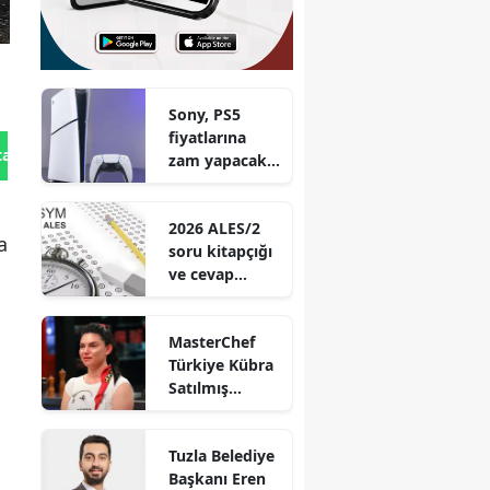
Sony, PS5
fiyatlarına
tan Gönder
zam yapacak
mı?
2026 ALES/2
a
soru kitapçığı
ve cevap
anahtarı
açıklandı mı?
MasterChef
Türkiye Kübra
Satılmış
kimdir? Kaç
yaşında ve ne
Tuzla Belediye
iş yapıyor?
Başkanı Eren