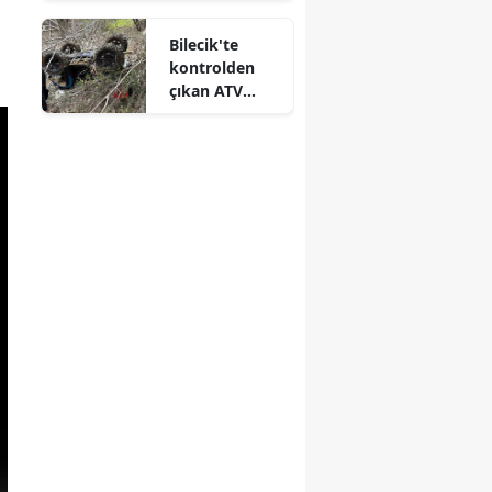
Bilecik'te
kontrolden
çıkan ATV
devrildi : 1
yaralı