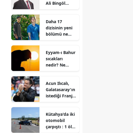
Ali Bingöl
kimdir? Nereli
ve kaç
Daha 17
yaşında?
dizisinin yeni
bölümü ne
zaman
yayınlanacak?
Eyyam-ı Bahur
Son bölümde
sıcakları
ne oldu?
nedir? Ne
zaman
başlayacak?
Acun Ilıcalı,
Galatasaray'ın
istediği Franjo
Ivanovic'e
talip oldu
Kütahya'da iki
otomobil
çarpıştı : 1 ölü,
4 yaralı