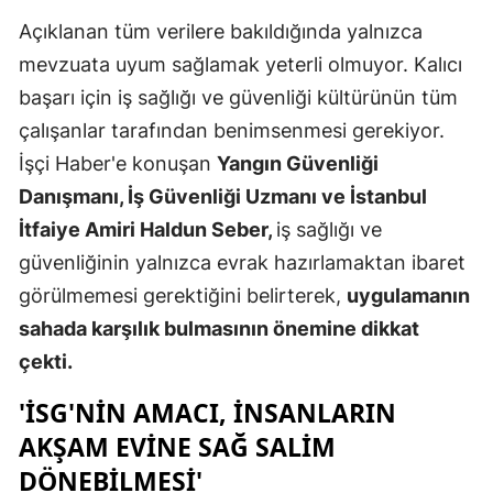
Açıklanan tüm verilere bakıldığında yalnızca
Samsun
mevzuata uyum sağlamak yeterli olmuyor. Kalıcı
Siirt
başarı için iş sağlığı ve güvenliği kültürünün tüm
Sinop
çalışanlar tarafından benimsenmesi gerekiyor.
İşçi Haber'e konuşan
Yangın Güvenliği
Sivas
Danışmanı, İş Güvenliği Uzmanı ve İstanbul
Tekirdağ
İtfaiye Amiri Haldun Seber,
iş sağlığı ve
güvenliğinin yalnızca evrak hazırlamaktan ibaret
Tokat
görülmemesi gerektiğini belirterek,
uygulamanın
Trabzon
sahada karşılık bulmasının önemine dikkat
Tunceli
çekti.
Şanlıurfa
'İSG'NIN AMACI, INSANLARIN
AKŞAM EVINE SAĞ SALIM
Uşak
DÖNEBILMESI'
Van