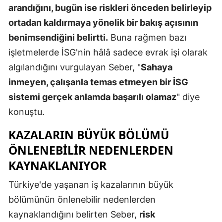
arandığını, bugün ise riskleri önceden belirleyip
Yalova
ortadan kaldırmaya yönelik bir bakış açısının
benimsendiğini belirtti.
Buna rağmen bazı
Karabük
işletmelerde İSG'nin hâlâ sadece evrak işi olarak
Kilis
algılandığını vurgulayan Seber, "
Sahaya
Osmaniye
inmeyen, çalışanla temas etmeyen bir İSG
sistemi gerçek anlamda başarılı olamaz
" diye
Düzce
konuştu.
KAZALARIN BÜYÜK BÖLÜMÜ
ÖNLENEBILIR NEDENLERDEN
KAYNAKLANIYOR
Türkiye'de yaşanan iş kazalarının büyük
bölümünün önlenebilir nedenlerden
kaynaklandığını belirten Seber,
risk