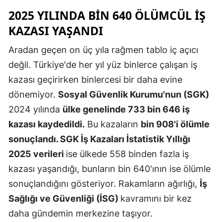
2025 YILINDA BIN 640 ÖLÜMCÜL IŞ
Malatya
KAZASI YAŞANDI
Manisa
Aradan geçen on üç yıla rağmen tablo iç açıcı
Kahramanm
değil. Türkiye'de her yıl yüz binlerce çalışan iş
Mardin
kazası geçirirken binlercesi bir daha evine
dönemiyor.
Sosyal Güvenlik Kurumu'nun (SGK)
Muğla
2024 yılında
ülke genelinde 733 bin 646 iş
Muş
kazası kaydedildi.
Bu kazaların
bin 908'i ölümle
Nevşehir
sonuçlandı. SGK İş Kazaları İstatistik Yıllığı
2025 verileri
ise ülkede 558 binden fazla iş
Niğde
kazası yaşandığı, bunların bin 640'ının ise ölümle
Ordu
sonuçlandığını gösteriyor. Rakamların ağırlığı,
İş
Sağlığı ve Güvenliği (İSG)
kavramını bir kez
Rize
daha gündemin merkezine taşıyor.
Sakarya