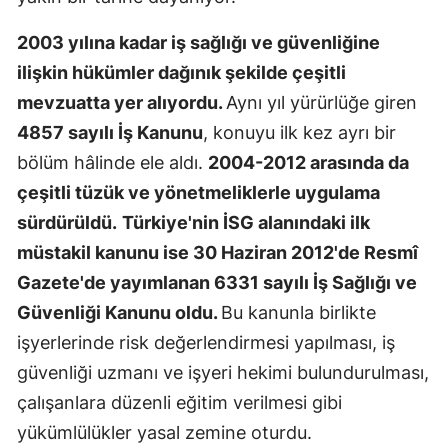
Mersin
2003 yılına kadar iş sağlığı ve güvenliğine
İstanbul
ilişkin hükümler dağınık şekilde çeşitli
mevzuatta yer alıyordu.
Aynı yıl yürürlüğe giren
İzmir
4857 sayılı İş Kanunu
, konuyu ilk kez ayrı bir
Kars
bölüm hâlinde ele aldı.
2004-2012 arasında da
çeşitli tüzük ve yönetmeliklerle uygulama
Kastamonu
sürdürüldü.
Türkiye'nin İSG alanındaki ilk
Kayseri
müstakil kanunu ise 30 Haziran 2012'de Resmî
Kırklareli
Gazete'de yayımlanan 6331 sayılı İş Sağlığı ve
Güvenliği Kanunu oldu.
Bu kanunla birlikte
Kırşehir
işyerlerinde risk değerlendirmesi yapılması, iş
Kocaeli
güvenliği uzmanı ve işyeri hekimi bulundurulması,
Konya
çalışanlara düzenli eğitim verilmesi gibi
yükümlülükler yasal zemine oturdu.
Kütahya