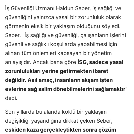
İş Güvenliği Uzmanı Haldun Seber, iş sağlığı ve
Yozgat
güvenliğini yalnızca yasal bir zorunluluk olarak
Zonguldak
görmenin eksik bir yaklaşım olduğunu söyledi.
Seber, "İş sağlığı ve güvenliği, çalışanların işlerini
Aksaray
güvenli ve sağlıklı koşullarda yapabilmesi için
Bayburt
alınan tüm önlemleri kapsayan bir yönetim
Karaman
anlayışıdır. Ancak bana göre
İSG, sadece yasal
zorunlulukları yerine getirmekten ibaret
Kırıkkale
değildir.
Asıl amaç, insanların akşam işten
Batman
evlerine sağ salim dönebilmelerini sağlamaktır
"
Şırnak
dedi.
Bartın
Son yıllarda bu alanda köklü bir yaklaşım
değişikliği yaşandığına dikkat çeken Seber,
Ardahan
eskiden kaza gerçekleştikten sonra çözüm
Iğdır