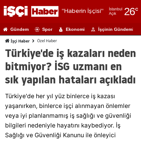
26
°
İstanbul
"Haberin İşçisi"
Açık
Adana
Gündem
Spor
Ekonomi
İşçinin Gündemi
Adıyaman
Özel Haber
İşçi Haber
Afyonkarahi
Türkiye'de iş kazaları neden
Ağrı
bitmiyor? İSG uzmanı en
Amasya
sık yapılan hataları açıkladı
Ankara
Türkiye'de her yıl yüz binlerce iş kazası
Antalya
yaşanırken, binlerce işçi alınmayan önlemler
Artvin
veya iyi planlanmamış iş sağlığı ve güvenliği
Aydın
bilgileri nedeniyle hayatını kaybediyor. İş
Sağlığı ve Güvenliği Kanunu ile önleyici
Balıkesir