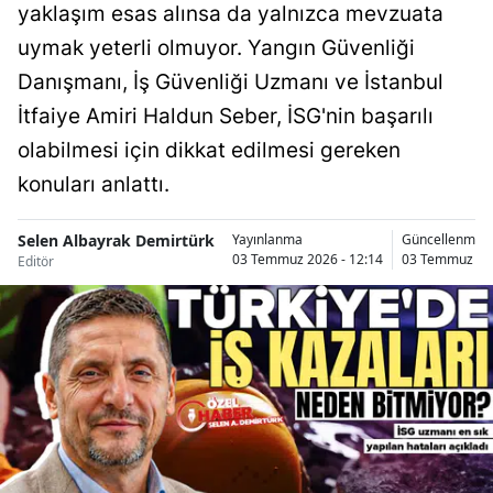
yaklaşım esas alınsa da yalnızca mevzuata
Bilecik
uymak yeterli olmuyor. Yangın Güvenliği
Bingöl
Danışmanı, İş Güvenliği Uzmanı ve İstanbul
İtfaiye Amiri Haldun Seber, İSG'nin başarılı
Bitlis
olabilmesi için dikkat edilmesi gereken
Bolu
konuları anlattı.
Burdur
Selen Albayrak Demirtürk
Yayınlanma
Güncellenme
Bursa
03 Temmuz 2026 - 12:14
03 Temmuz 202
Editör
Çanakkale
Çankırı
Çorum
Denizli
Diyarbakır