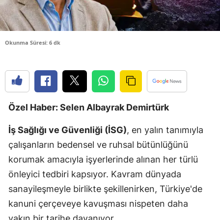
Edirne
Elazığ
Okunma Süresi: 6 dk
Erzincan
Erzurum
Eskişehir
Özel Haber: Selen Albayrak Demirtürk
Gaziantep
İş Sağlığı ve Güvenliği (İSG)
, en yalın tanımıyla
Giresun
çalışanların bedensel ve ruhsal bütünlüğünü
Gümüşhan
korumak amacıyla işyerlerinde alınan her türlü
Hakkari
önleyici tedbiri kapsıyor. Kavram dünyada
sanayileşmeyle birlikte şekillenirken, Türkiye'de
Hatay
kanuni çerçeveye kavuşması nispeten daha
Isparta
yakın bir tarihe dayanıyor.