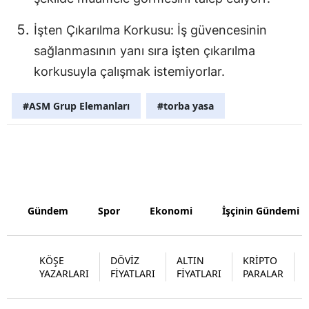
Yalova
İşten Çıkarılma Korkusu: İş güvencesinin
sağlanmasının yanı sıra işten çıkarılma
Karabük
korkusuyla çalışmak istemiyorlar.
Kilis
#ASM Grup Elemanları
#torba yasa
Osmaniye
Düzce
Gündem
Spor
Ekonomi
İşçinin Gündemi
KÖŞE
DÖVİZ
ALTIN
KRİPTO
YAZARLARI
FİYATLARI
FİYATLARI
PARALAR