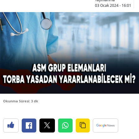
03 Ocak 2024 - 16:01
Bilecik
Bingöl
Bitlis
Bolu
Burdur
Bursa
Çanakkale
Çankırı
Okunma Süresi: 3 dk
Çorum
Denizli
Diyarbakır