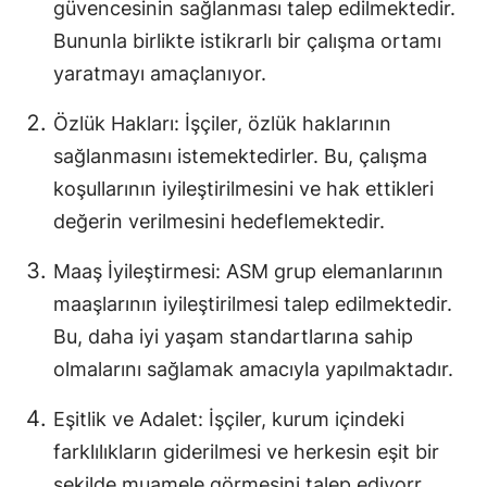
güvencesinin sağlanması talep edilmektedir.
Yozgat
Bununla birlikte istikrarlı bir çalışma ortamı
yaratmayı amaçlanıyor.
Zonguldak
Özlük Hakları: İşçiler, özlük haklarının
Aksaray
sağlanmasını istemektedirler. Bu, çalışma
Bayburt
koşullarının iyileştirilmesini ve hak ettikleri
Karaman
değerin verilmesini hedeflemektedir.
Kırıkkale
Maaş İyileştirmesi: ASM grup elemanlarının
maaşlarının iyileştirilmesi talep edilmektedir.
Batman
Bu, daha iyi yaşam standartlarına sahip
Şırnak
olmalarını sağlamak amacıyla yapılmaktadır.
Bartın
Eşitlik ve Adalet: İşçiler, kurum içindeki
Ardahan
farklılıkların giderilmesi ve herkesin eşit bir
şekilde muamele görmesini talep ediyorr.
Iğdır