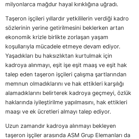
milyonlarca mağdur hayal kırıklığına uğradı.
Mersin
Taşeron işçileri yıllardır yetkililerin verdiği kadro
İstanbul
sözlerinin yerine getirilmesini beklerken artan
İzmir
ekonomik krizle birlikte zorlaşan yaşam
koşullarıyla mücadele etmeye devam ediyor.
Kars
Yaşadıkları bu haksızlıktan kurtulmak için
Kastamonu
kadroya alınmayı, eşit işe eşit maaş ve eşit hak
Kayseri
talep eden taşeron işçileri çalışma şartlarından
memnun olmadıklarını ve hak ettikleri karşılığı
Kırklareli
alamadıklarını belirterek kadroya geçmeyi, özlük
Kırşehir
haklarında iyileştirilme yapılmasını, hak ettikleri
Kocaeli
maaşı ve ek ücretleri almayı talep ediyor.
Konya
Uzun zamandır kadroya alınmayı bekleyen
taşeron işçiler arasında ASM Grup Elemanları da
Kütahya