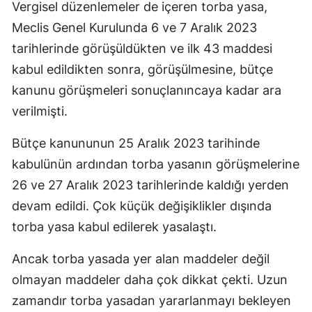
Vergisel düzenlemeler de içeren torba yasa,
Edirne
Meclis Genel Kurulunda 6 ve 7 Aralık 2023
Elazığ
tarihlerinde görüşüldükten ve ilk 43 maddesi
kabul edildikten sonra, görüşülmesine, bütçe
Erzincan
kanunu görüşmeleri sonuçlanıncaya kadar ara
Erzurum
verilmişti.
Eskişehir
Bütçe kanununun 25 Aralık 2023 tarihinde
Gaziantep
kabulünün ardından torba yasanın görüşmelerine
26 ve 27 Aralık 2023 tarihlerinde kaldığı yerden
Giresun
devam edildi. Çok küçük değişiklikler dışında
Gümüşhan
torba yasa kabul edilerek yasalaştı.
Hakkari
Ancak torba yasada yer alan maddeler değil
Hatay
olmayan maddeler daha çok dikkat çekti. Uzun
zamandır torba yasadan yararlanmayı bekleyen
Isparta