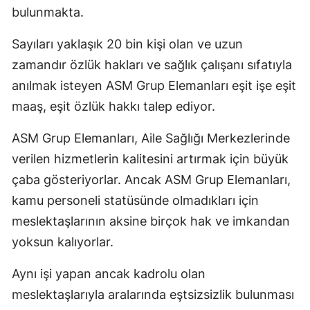
bulunmakta.
Malatya
Sayıları yaklaşık 20 bin kişi olan ve uzun
Manisa
zamandır özlük hakları ve sağlık çalışanı sıfatıyla
Kahramanm
anılmak isteyen ASM Grup Elemanları eşit işe eşit
maaş, eşit özlük hakkı talep ediyor.
Mardin
Muğla
ASM Grup Elemanları, Aile Sağlığı Merkezlerinde
verilen hizmetlerin kalitesini artırmak için büyük
Muş
çaba gösteriyorlar. Ancak ASM Grup Elemanları,
Nevşehir
kamu personeli statüsünde olmadıkları için
Niğde
meslektaşlarının aksine birçok hak ve imkandan
yoksun kalıyorlar.
Ordu
Aynı işi yapan ancak kadrolu olan
Rize
meslektaşlarıyla aralarında eştsizsizlik bulunması
Sakarya