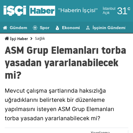
31
°
İstanbul
"Haberin İşçisi"
Açık
Adana
Gündem
Spor
Ekonomi
İşçinin Gündemi
Adıyaman
Sağlık
İşçi Haber
Afyonkarahi
ASM Grup Elemanları torba
Ağrı
yasadan yararlanabilecek
Amasya
mi?
Ankara
Mevcut çalışma şartlarında haksızlığa
Antalya
uğradıklarını belirterek bir düzenleme
Artvin
yapılmasını isteyen ASM Grup Elemanları
Aydın
torba yasadan yararlanabilecek mi?
Balıkesir
Yayınlanma