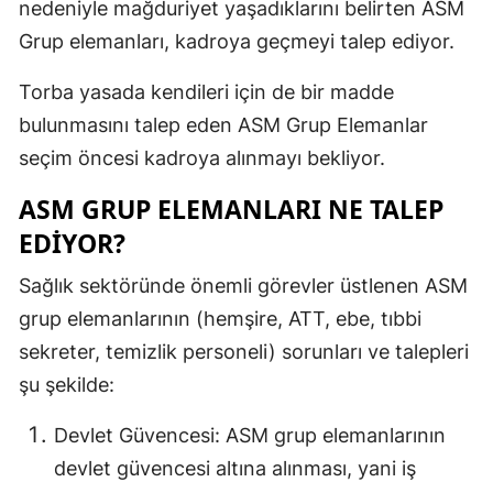
nedeniyle mağduriyet yaşadıklarını belirten ASM
Samsun
Grup elemanları, kadroya geçmeyi talep ediyor.
Siirt
Torba yasada kendileri için de bir madde
bulunmasını talep eden ASM Grup Elemanlar
Sinop
seçim öncesi kadroya alınmayı bekliyor.
Sivas
ASM GRUP ELEMANLARI NE TALEP
Tekirdağ
EDIYOR?
Tokat
Sağlık sektöründe önemli görevler üstlenen ASM
Trabzon
grup elemanlarının (hemşire, ATT, ebe, tıbbi
sekreter, temizlik personeli) sorunları ve talepleri
Tunceli
şu şekilde:
Şanlıurfa
Devlet Güvencesi: ASM grup elemanlarının
Uşak
devlet güvencesi altına alınması, yani iş
Van