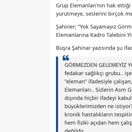
Grup Elemanları'nın hak ettiği
yürütmeye, seslerini birçok 
Şahiner; "Yok Sayamayız Görm
Elemanlarına Kadro Talebini Yi
Büşra Şahinar yazısında şu ifad
GÖRMEZDEN GELEMEYİZ YO
fedakar sağlıkçı grubu.. i
"eleman" ifadesiyle çalışa
Elemanları.. Sizlerin Asm Gr
dışında hiçbir ifadeyi kab
büyüklerimizden ne istiyor?
kronik hastalıkların tespiti
hem fiziki açıdan hem çalış
değildir.