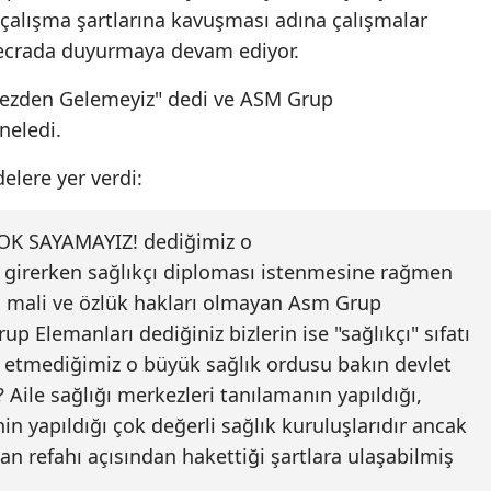
 çalışma şartlarına kavuşması adına çalışmalar
Mersin
mecrada duyurmaya devam ediyor.
İstanbul
ezden Gelemeyiz" dedi ve ASM Grup
İzmir
neledi.
Kars
elere yer verdi:
Kastamonu
K SAYAMAYIZ! dediğimiz o
Kayseri
şe girerken sağlıkçı diploması istenmesine rağmen
Kırklareli
n, mali ve özlük hakları olmayan Asm Grup
up Elemanları dediğiniz bizlerin ise "sağlıkçı" sıfatı
Kırşehir
ul etmediğimiz o büyük sağlık ordusu bakın devlet
Kocaeli
 Aile sağlığı merkezleri tanılamanın yapıldığı,
nin yapıldığı çok değerli sağlık kuruluşlarıdır ancak
Konya
an refahı açısından hakettiği şartlara ulaşabilmiş
Kütahya