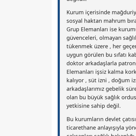
Kurum içerisinde mağduriye
sosyal haktan mahrum bıra
Grup Elemanları ise kuru
güvenceleri, olmayan sağlık
tükenmek üzere , her geçe
uygun görülen bu sıfatı kabu
doktor arkadaşlarla patron
Elemanları işsiz kalma kor
kalıyor , süt izni , doğum i
arkadaşlarımız gebelik süre
olan bu büyük sağlık ordus
yetkisine sahip değil.
Bu kurumların devlet çatıs
ticarethane anlayışıyla yö