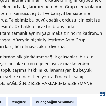
 çatısı altına alınmalı Yürütülebilirliğini kaybetmek
hekim arkadaşlarımızı hem Asm Grup elemanlarını
Samsun
temin kamucu, eşitcil ve barışçıl bir sistemle
Siirt
oruz. Talebimiz bu büyük sağlık ordusu için eşit işe
 eşit özlük hakkı olacaktır ,branş farkı
Sinop
lı tam zamanlı ayrımı yapılmaksızın norm kadronun
Sivas
 asgari düzeyde hiçbir iyileştirme Asm Grup
in karşılığı olmayacaktır diyoruz.
Tekirdağ
rdan alkışladığımız sağlık çalışanları biziz, o
Tokat
ışan ancak kuruma gelen aşı ve maskelerden
Trabzon
z toplu taşıma hakkını kullanamayan bu büyük
Tunceli
nı sizlere emanet ediyoruz, Emanete sahip
yok. SAĞLIĞINIZ BİZE HAKLARIMIZ SİZE EMANET
Şanlıurfa
Uşak
RO
#sağlıkçı
#Genç Sağlık Sendikası
Van