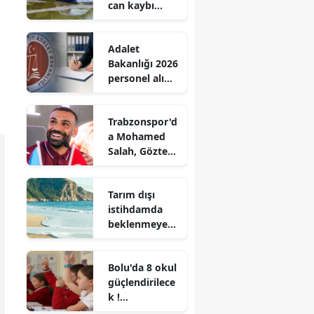
can kaybı
97’ye yükseldi
Adalet
Bakanlığı 2026
personel alımı
sonuçları ne
zaman
Trabzonspor'd
açıklanacak?
a Mohamed
Salah, Göztepe
maçı kamp
kadrosunda
Tarım dışı
yer almadı
istihdamda
beklenmeyen
düşüş: ABD'de
23 bin kişi işini
Bolu'da 8 okul
kaybetti
güçlendirilece
k !
Öğrencilerin