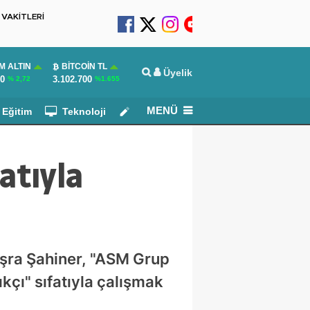
VAKİTLERİ
M ALTIN
BITCOIN TL
Üyelik
10
3.102.700
% 2,72
%1.655
MENÜ
Eğitim
Teknoloji
Köşe Yazarları
atıyla
şra Şahiner, "ASM Grup
kçı" sıfatıyla çalışmak