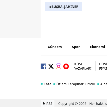
#BÜŞRA ŞAHİNER
Gündem
Spor
Ekonomi
KÖŞE
DÖV
YAZARLARI
FİYA
#
Kaza
#
Özlem Karapınar Kimdir
#
Alb
RSS
Copyright © 2026 . Her hakkı sa