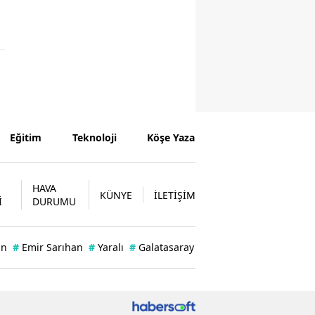
Eğitim
Teknoloji
Köşe Yazarları
HAVA
KÜNYE
İLETİŞİM
İ
DURUMU
an
#
Emir Sarıhan
#
Yaralı
#
Galatasaray'