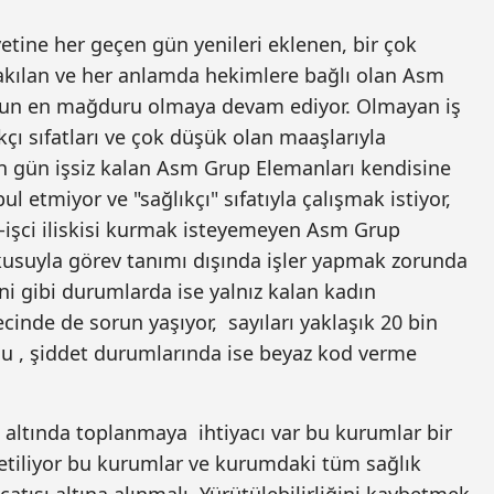
Malatya
tine her geçen gün yenileri eklenen, bir çok
kılan ve her anlamda hekimlere bağlı olan Asm
Manisa
mun en mağduru olmaya devam ediyor. Olmayan iş
Kahramanmaraş
çı sıfatları ve çok düşük olan maaşlarıyla
n gün işsiz kalan Asm Grup Elemanları kendisine
Mardin
l etmiyor ve "sağlıkçı" sıfatıyla çalışmak istiyor,
Muğla
-işci iliskisi kurmak isteyemeyen Asm Grup
kusuyla görev tanımı dışında işler yapmak zorunda
Muş
zni gibi durumlarda ise yalnız kalan kadın
Nevşehir
cinde de sorun yaşıyor, sayıları yaklaşık 20 bin
Niğde
u , şiddet durumlarında ise beyaz kod verme
Ordu
ı altında toplanmaya ihtiyacı var bu kurumlar bir
Rize
netiliyor bu kurumlar ve kurumdaki tüm sağlık
Sakarya