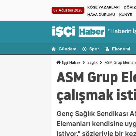
KÖŞE YAZARLARI
DÖVİZ
07 Ağustos 2026
HAVA DURUMU
KÜNYE
"Haberin İş
Gündem
Spor
Ekonomi
Sağlık
ASM Grup Elemanları
İşçi Haber
ASM Grup Ele
çalışmak ist
Genç Sağlık Sendikası A
Elemanları kendisine uygu
istiyor." sözleriyle bir 