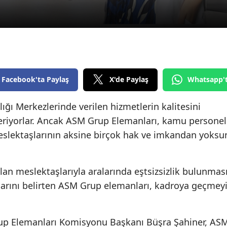
Edirne
Elazığ
Erzincan
Erzurum
Facebook'ta Paylaş
X'de Paylaş
Whatsapp'
Eskişehir
ığı Merkezlerinde verilen hizmetlerin kalitesini
Gaziantep
eriyorlar. Ancak ASM Grup Elemanları, kamu personel
eslektaşlarının aksine birçok hak ve imkandan yoksu
Giresun
Gümüşhane
lan meslektaşlarıyla aralarında eştsizsizlik bulunmas
Hakkari
arını belirten ASM Grup elemanları, kadroya geçmey
Hatay
Isparta
up Elemanları Komisyonu Başkanı Büşra Şahiner, AS