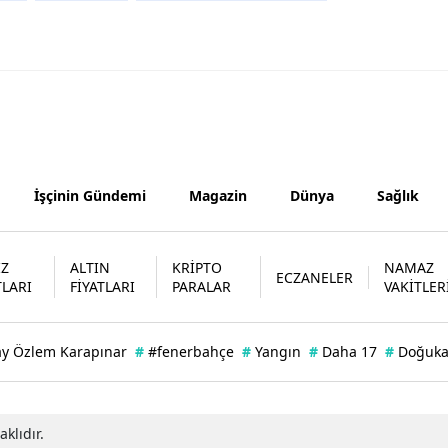
Yozgat
Zonguldak
Aksaray
Bayburt
İşçinin Gündemi
Magazin
Dünya
Sağlık
Karaman
Kırıkkale
İZ
ALTIN
KRİPTO
NAMAZ
ECZANELER
Batman
TLARI
FİYATLARI
PARALAR
VAKİTLER
Şırnak
ay Özlem Karapınar
#
#fenerbahçe
#
Yangın
#
Daha 17
#
Doğuk
Bartın
Ardahan
klıdır.
Iğdır