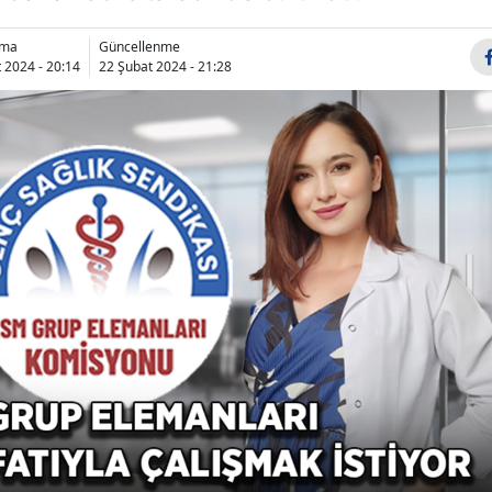
Bilecik
nma
Güncellenme
 2024 - 20:14
22 Şubat 2024 - 21:28
Bingöl
Bitlis
Bolu
Burdur
Bursa
Çanakkale
Çankırı
Çorum
Denizli
Diyarbakır