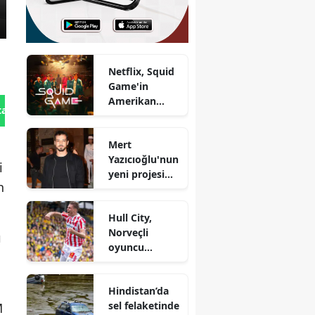
Netflix, Squid
Game'in
Amerikan
tan Gönder
versiyonu
iptal edildi !
Mert
Yeni projeler
Yazıcıoğlu'nun
hakkında
i
yeni projesi
neler
n
başlamadan
biliniyor?
bitiyor mu?
Hull City,
Norveçli
ı
oyuncu
i
Hjerto-Dahl'ı
kadrosuna
Hindistan’da
kattı
sel felaketinde
M