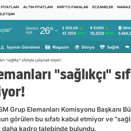
 FİYATLARI
ALTIN FİYATLARI
KRİPTO PARALAR
ECZANELER
NAMAZ 
İLETİŞİM
Adana
26
°
DOLAR
EURO
GRA
İstanbul
Adıyaman
çisi"
Açık
47,7074
55,2519
6.669,
%0.17
%0.42
Afyonkarahisar
İşçinin Gündemi
Magazin
Dünya
Sağlık
Ağrı
 "sağlıkçı" sıfatıyla çalışmak istiyor!
Amasya
manları "sağlıkçı" sıf
Ankara
iyor!
Antalya
Artvin
SM Grup Elemanları Komisyonu Başkanı Bü
Aydın
n görülen bu sıfatı kabul etmiyor ve "sağlı
Balıkesir
kez daha kadro talebinde bulundu.