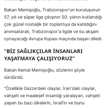
Malatya
Bakan Memişoğlu, Trabzonspor'un kuruluşunun
57. yılı ve süper lige çıkışının 50. yılının kutlandığı
Manisa
çok güzel nostaljik bir toplantıya da katıldığını
Kahramanm
anımsatarak, Trabzonspor'a ligde ve bu akşam
Mardin
oynayacağı Avrupa Kupası maçında başarı diledi.
Muğla
"BİZ SAĞLIKÇILAR İNSANLARI
YAŞATMAYA ÇALIŞIYORUZ"
Muş
Nevşehir
Bakan Kemal Memişoğlu, sözlerini şöyle
Niğde
sürdürdü:
Ordu
"Özellikle Gazze'deki olaylar, İran'daki olaylar,
vahşeti ve maalesef insanlığı yaralayan, vahşeti
Rize
yapan bu bazı ülkelerin, İsrail'in ve bunu
Sakarya