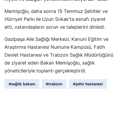
Yozgat
Memişoğlu, daha sonra 15 Temmuz Şehitler ve
Hürriyet Parkı ile Uzun Sokak'ta esnafı ziyaret
Zonguldak
etti, vatandaşların sorun ve taleplerini dinledi.
Aksaray
Gazipaşa Aile Sağlığı Merkezi, Kanuni Eğitim ve
Bayburt
Araştırma Hastanesi Numune Kampüsü, Fatih
Karaman
Devlet Hastanesi ve Trabzon Sağlık Müdürlüğünü
de ziyaret eden Bakan Memişoğlu, sağlık
Kırıkkale
yöneticileriyle toplantı gerçekleştirdi.
Batman
#sağlık bakanı
#trabzon
#şehir hastanesi
Şırnak
Bartın
Ardahan
Iğdır