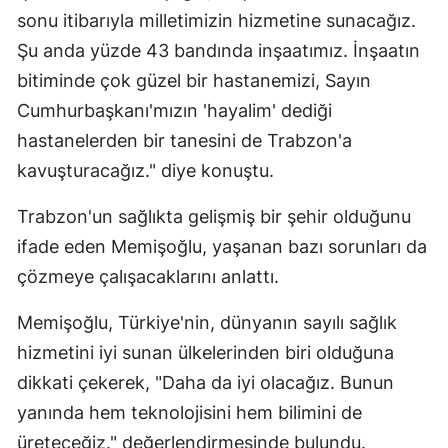
sonu itibarıyla milletimizin hizmetine sunacağız.
Mersin
Şu anda yüzde 43 bandında inşaatımız. İnşaatın
İstanbul
bitiminde çok güzel bir hastanemizi, Sayın
Cumhurbaşkanı'mızın 'hayalim' dediği
İzmir
hastanelerden bir tanesini de Trabzon'a
Kars
kavuşturacağız." diye konuştu.
Kastamonu
Trabzon'un sağlıkta gelişmiş bir şehir olduğunu
Kayseri
ifade eden Memişoğlu, yaşanan bazı sorunları da
Kırklareli
çözmeye çalışacaklarını anlattı.
Kırşehir
Memişoğlu, Türkiye'nin, dünyanın sayılı sağlık
hizmetini iyi sunan ülkelerinden biri olduğuna
Kocaeli
dikkati çekerek, "Daha da iyi olacağız. Bunun
Konya
yanında hem teknolojisini hem bilimini de
Kütahya
üreteceğiz." değerlendirmesinde bulundu.