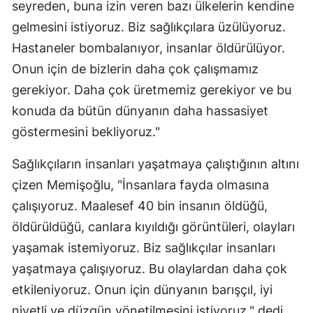
seyreden, buna izin veren bazı ülkelerin kendine
Samsun
gelmesini istiyoruz. Biz sağlıkçılara üzülüyoruz.
Hastaneler bombalanıyor, insanlar öldürülüyor.
Siirt
Onun için de bizlerin daha çok çalışmamız
Sinop
gerekiyor. Daha çok üretmemiz gerekiyor ve bu
Sivas
konuda da bütün dünyanın daha hassasiyet
göstermesini bekliyoruz."
Tekirdağ
Sağlıkçıların insanları yaşatmaya çalıştığının altını
Tokat
çizen Memişoğlu, "İnsanlara fayda olmasına
Trabzon
çalışıyoruz. Maalesef 40 bin insanın öldüğü,
Tunceli
öldürüldüğü, canlara kıyıldığı görüntüleri, olayları
yaşamak istemiyoruz. Biz sağlıkçılar insanları
Şanlıurfa
yaşatmaya çalışıyoruz. Bu olaylardan daha çok
Uşak
etkileniyoruz. Onun için dünyanın barışçıl, iyi
niyetli ve düzgün yönetilmesini istiyoruz." dedi.
Van