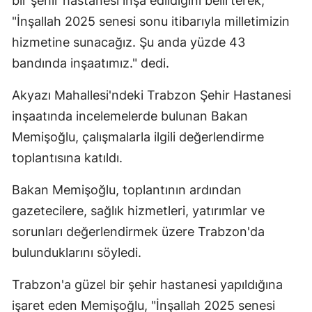
bir şehir hastanesi inşa edildiğini belirterek,
Edirne
"İnşallah 2025 senesi sonu itibarıyla milletimizin
hizmetine sunacağız. Şu anda yüzde 43
Elazığ
bandında inşaatımız." dedi.
Erzincan
Akyazı Mahallesi'ndeki Trabzon Şehir Hastanesi
Erzurum
inşaatında incelemelerde bulunan Bakan
Eskişehir
Memişoğlu, çalışmalarla ilgili değerlendirme
toplantısına katıldı.
Gaziantep
Giresun
Bakan Memişoğlu, toplantının ardından
gazetecilere, sağlık hizmetleri, yatırımlar ve
Gümüşhan
sorunları değerlendirmek üzere Trabzon'da
Hakkari
bulunduklarını söyledi.
Hatay
Trabzon'a güzel bir şehir hastanesi yapıldığına
Isparta
işaret eden Memişoğlu, "İnşallah 2025 senesi