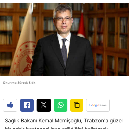
Bilecik
Bingöl
Bitlis
Bolu
Burdur
Bursa
Çanakkale
Okunma Süresi: 3 dk
Çankırı
Çorum
Denizli
Sağlık Bakanı Kemal Memişoğlu, Trabzon'a güzel
Diyarbakır