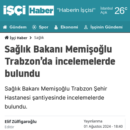
26
°
İstanbul
"Haberin İşçisi"
Açık
Adana
Gündem
Spor
Ekonomi
İşçinin Gündemi
Adıyaman
Sağlık
İşçi Haber
Afyonkarahi
Sağlık Bakanı Memişoğlu
Ağrı
Trabzon’da incelemelerde
Amasya
bulundu
Ankara
Sağlık Bakanı Memişoğlu Trabzon Şehir
Antalya
Hastanesi şantiyesinde incelemelerde
Artvin
bulundu.
Aydın
Elif Zülfigaroğlu
Yayınlanma
Balıkesir
01 Ağustos 2024 - 18:40
Editör