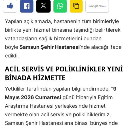
Edirne
Elazığ
Yapılan açıklamada, hastanenin tüm birimleriyle
birlikte yeni hizmet binasına taşındığı belirtilerek
Erzincan
vatandaşların sağlık hizmetlerini bundan
Erzurum
böyle
Samsun Şehir Hastanesi
’nde alacağı ifade
Eskişehir
edildi.
Gaziantep
ACIL SERVIS VE POLIKLINIKLER YENI
BINADA HIZMETTE
Giresun
Yetkililer tarafından yapılan bilgilendirmede, "
9
Gümüşhan
Mayıs 2026 Cumartesi
günü itibarıyla Eğitim
Hakkari
Araştırma Hastanesi yerleşkesinde hizmet
Hatay
vermekte olan acil servis ve polikliniklerimiz,
Samsun Şehir Hastanesi ana binası bünyesinde
Isparta