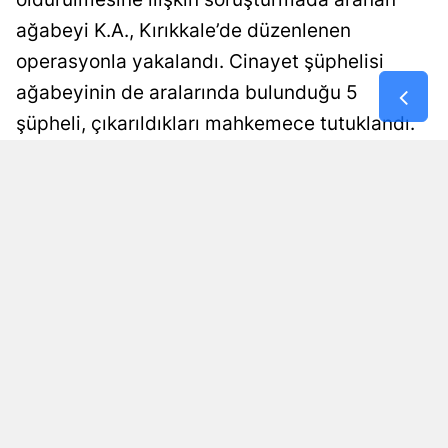
ağabeyi K.A., Kırıkkale’de düzenlenen
Malatya
operasyonla yakalandı. Cinayet şüphelisi
Manisa
ağabeyinin de aralarında bulunduğu 5
Kahramanm
şüpheli, çıkarıldıkları mahkemece tutuklandı.
Mardin
Damla Eroğlu
Yayınlanma
06 Ağustos 2026 - 21:19
Editör
Muğla
Muş
Nevşehir
Niğde
Ordu
Rize
Sakarya