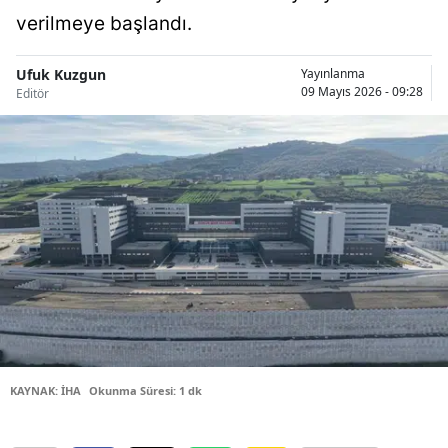
verilmeye başlandı.
Bilecik
Bingöl
Ufuk Kuzgun
Yayınlanma
09 Mayıs 2026 - 09:28
Editör
Bitlis
Bolu
Burdur
Bursa
Çanakkale
Çankırı
Çorum
Denizli
KAYNAK: İHA
Okunma Süresi: 1 dk
Diyarbakır