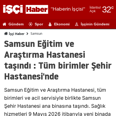
32
°
İstanbul
"Haberin İşçisi"
Açık
Adana
Gündem
Spor
Ekonomi
İşçinin Gündemi
Adıyaman
Samsun
İşçi Haber
Afyonkarahi
Samsun Eğitim ve
Ağrı
Araştırma Hastanesi
Amasya
taşındı : Tüm birimler Şehir
Ankara
Hastanesi'nde
Antalya
Samsun Eğitim ve Araştırma Hastanesi, tüm
Artvin
birimleri ve acil servisiyle birlikte Samsun
Aydın
Şehir Hastanesi ana binasına taşındı. Sağlık
Balıkesir
hizmetleri 9 Mayıs 2026 itibarıyla yeni binada