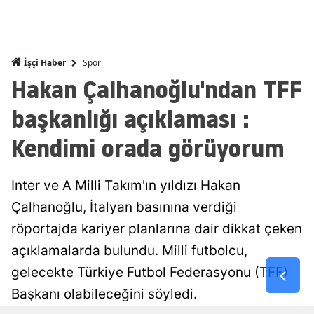
Mersin
İstanbul
Spor
İşçi Haber
İzmir
Hakan Çalhanoğlu'ndan TFF
Kars
başkanlığı açıklaması :
Kastamonu
Kendimi orada görüyorum
Kayseri
Inter ve A Milli Takım'ın yıldızı Hakan
Kırklareli
Çalhanoğlu, İtalyan basınına verdiği
Kırşehir
röportajda kariyer planlarına dair dikkat çeken
Kocaeli
açıklamalarda bulundu. Milli futbolcu,
gelecekte Türkiye Futbol Federasyonu (TFF)
Konya
Başkanı olabileceğini söyledi.
Kütahya