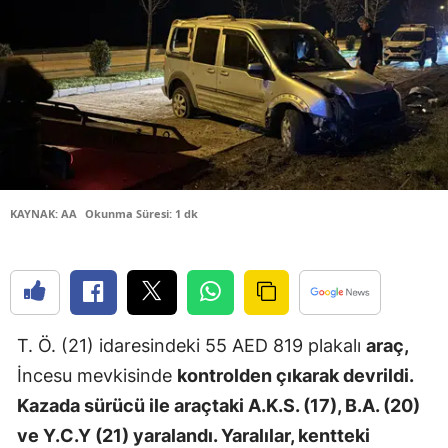
Bilecik
Bingöl
Bitlis
Bolu
Burdur
KAYNAK: AA
Okunma Süresi: 1 dk
Bursa
Çanakkale
Çankırı
T. Ö. (21) idaresindeki 55 AED 819 plakalı
araç,
Çorum
İncesu mevkisinde
kontrolden çıkarak devrildi.
Denizli
Kazada sürücü ile araçtaki A.K.S. (17), B.A. (20)
Diyarbakır
ve Y.C.Y (21) yaralandı. Yaralılar, kentteki