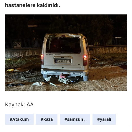
hastanelere kaldırıldı.
Edirne
Elazığ
Erzincan
Erzurum
Eskişehir
Gaziantep
Giresun
Gümüşhan
Hakkari
Kaynak: AA
Hatay
#Atakum
#kaza
#samsun ,
#yaralı
Isparta