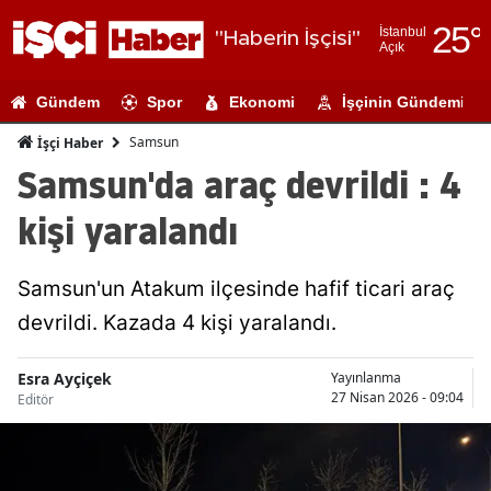
25
°
İstanbul
"Haberin İşçisi"
Açık
Adana
Gündem
Spor
Ekonomi
İşçinin Gündemi
Adıyaman
Samsun
İşçi Haber
Afyonkarahi
Samsun'da araç devrildi : 4
Ağrı
kişi yaralandı
Amasya
Samsun'un Atakum ilçesinde hafif ticari araç
Ankara
devrildi. Kazada 4 kişi yaralandı.
Antalya
Esra Ayçiçek
Yayınlanma
Artvin
27 Nisan 2026 - 09:04
Editör
Aydın
Balıkesir