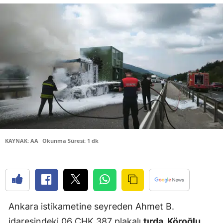
Malatya
Manisa
Kahramanm
Mardin
Muğla
Muş
Nevşehir
KAYNAK: AA
Okunma Süresi: 1 dk
Niğde
Ordu
Rize
Ankara istikametine seyreden Ahmet B.
Sakarya
idaresindeki 06 CHK 387 plakalı
tırda, Köroğlu