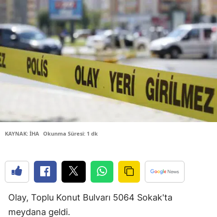
Bilecik
Bingöl
Bitlis
Bolu
Burdur
Bursa
Çanakkale
KAYNAK: İHA
Okunma Süresi: 1 dk
Çankırı
Çorum
Denizli
Olay, Toplu Konut Bulvarı 5064 Sokak'ta
Diyarbakır
meydana geldi.