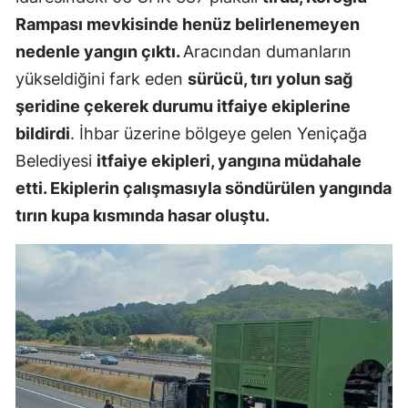
Rampası mevkisinde henüz belirlenemeyen
Samsun
nedenle yangın çıktı.
Aracından dumanların
Siirt
yükseldiğini fark eden
sürücü, tırı yolun sağ
şeridine çekerek durumu itfaiye ekiplerine
Sinop
bildirdi
. İhbar üzerine bölgeye gelen Yeniçağa
Sivas
Belediyesi
itfaiye ekipleri, yangına müdahale
Tekirdağ
etti. Ekiplerin çalışmasıyla söndürülen yangında
tırın kupa kısmında hasar oluştu.
Tokat
Trabzon
Tunceli
Şanlıurfa
Uşak
Van