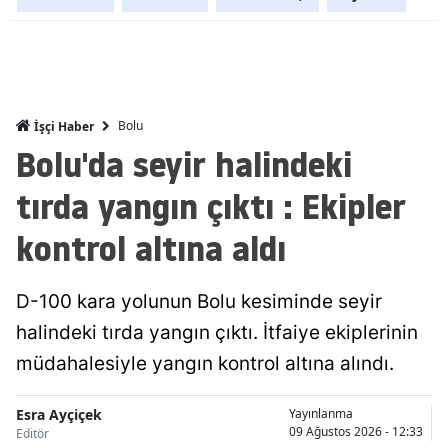
Mersin
İstanbul
İzmir
Bolu
İşçi Haber
Bolu'da seyir halindeki
Kars
tırda yangın çıktı : Ekipler
Kastamonu
Kayseri
kontrol altına aldı
Kırklareli
D-100 kara yolunun Bolu kesiminde seyir
Kırşehir
halindeki tırda yangın çıktı. İtfaiye ekiplerinin
Kocaeli
müdahalesiyle yangın kontrol altına alındı.
Konya
Esra Ayçiçek
Yayınlanma
09 Ağustos 2026 - 12:33
Editör
Kütahya