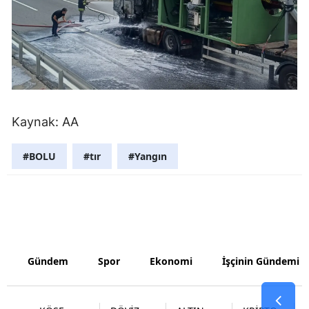
Yozgat
Zonguldak
Aksaray
Bayburt
Kaynak: AA
Karaman
#BOLU
#tır
#Yangın
Kırıkkale
Batman
Şırnak
Bartın
Gündem
Spor
Ekonomi
İşçinin Gündemi
Ardahan
Iğdır