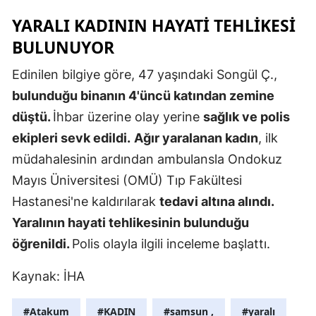
Edirne
YARALI KADININ HAYATİ TEHLİKESİ
BULUNUYOR
Elazığ
Edinilen bilgiye göre, 47 yaşındaki Songül Ç.,
Erzincan
bulunduğu binanın 4'üncü katından zemine
Erzurum
düştü.
İhbar üzerine olay yerine
sağlık ve polis
Eskişehir
ekipleri sevk edildi.
Ağır yaralanan kadın
, ilk
müdahalesinin ardından ambulansla Ondokuz
Gaziantep
Mayıs Üniversitesi (OMÜ) Tıp Fakültesi
Giresun
Hastanesi'ne kaldırılarak
tedavi altına alındı.
Gümüşhan
Yaralının hayati tehlikesinin bulunduğu
öğrenildi.
Polis olayla ilgili inceleme başlattı.
Hakkari
Kaynak: İHA
Hatay
Isparta
#Atakum
#KADIN
#samsun ,
#yaralı