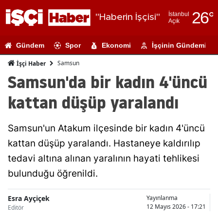
26
°
İstanbul
"Haberin İşçisi"
Açık
Adana
Gündem
Spor
Ekonomi
İşçinin Gündemi
Adıyaman
Samsun
İşçi Haber
Afyonkarahi
Samsun'da bir kadın 4'üncü
Ağrı
kattan düşüp yaralandı
Amasya
Samsun'un Atakum ilçesinde bir kadın 4'üncü
Ankara
kattan düşüp yaralandı. Hastaneye kaldırılıp
Antalya
tedavi altına alınan yaralının hayati tehlikesi
Artvin
bulunduğu öğrenildi.
Aydın
Esra Ayçiçek
Yayınlanma
12 Mayıs 2026 - 17:21
Editör
Balıkesir