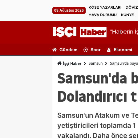
KÖŞE YAZARLARI
DÖVİZ
09 Ağustos 2026
HAVA DURUMU
KÜNYE
"Haberin İş
Gündem
Spor
Ekonomi
Samsun
Samsun'da büyük
İşçi Haber
Samsun'da b
Dolandırıcı 
Samsun'un Atakum ve Tek
yetiştiricileri toplamda 
yakalandı. Daha önce ser