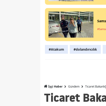
Samsu
#Sams
#Atakum
#dolandırıcılık
Gündem
Ticaret Bakanlı
İşçi Haber
Ticaret Baka