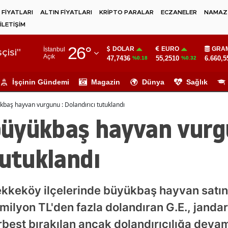
 FİYATLARI
ALTIN FİYATLARI
KRİPTO PARALAR
ECZANELER
NAMAZ 
İLETİŞİM
Adana
26
°
DOLAR
EURO
GRAM
İstanbul
Adıyaman
çisi"
Açık
47,7436
55,2510
6.660,5
%0.18
%0.32
Afyonkarahisar
İşçinin Gündemi
Magazin
Dünya
Sağlık
Ağrı
baş hayvan vurgunu : Dolandırıcı tutuklandı
Amasya
üyükbaş hayvan vurg
Ankara
tutuklandı
Antalya
Artvin
keköy ilçelerinde büyükbaş hayvan satın
Aydın
1 milyon TL'den fazla dolandıran G.E., janda
Balıkesir
best bırakılan ancak dolandırıcılığa deva