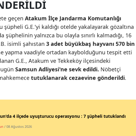
NDERILDI
Mersin
kete geçen
Atakum İlçe Jandarma Komutanlığı
İstanbul
cu şüpheli G.E.'yi kaldığı otelde yakalayarak gözaltına
İzmir
da şüphelinin yalnızca bu olayla sınırlı kalmadığı, 16
B. isimli şahıstan
3 adet büyükbaş hayvanı 570 bin
Kars
 yapma vaadiyle ortadan kaybolduğunu tespit etti
Kastamonu
nan G.E., Atakum ve Tekkeköy ilçesindeki
i bugün
Samsun Adliyesi'ne sevk edildi.
Nöbetçi
Kayseri
, mahkemece
tutuklanarak cezaevine gönderildi
.
Kırklareli
Kırşehir
Kocaeli
n'da 4 ilçede uyuşturucu operasyonu : 7 şüpheli tutuklandı
Konya
un
/ 08 Ağustos 2026
Kütahya