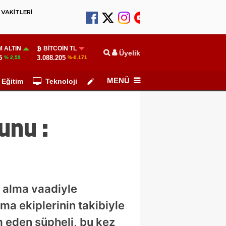
VAKİTLERİ
 ALTIN
BITCOIN TL
Üyelik
5
3.088.205
% 2,59
%-0.171
MENÜ
Eğitim
Teknoloji
Köşe Yazarları
unu :
 alma vaadiyle
rma ekiplerinin takibiyle
m eden şüpheli, bu kez