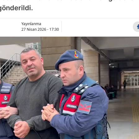
önderildi.
Bilecik
Bingöl
Yayınlanma
27 Nisan 2026 - 17:30
Bitlis
Bolu
Burdur
Bursa
Çanakkale
Çankırı
Çorum
Denizli
Diyarbakır