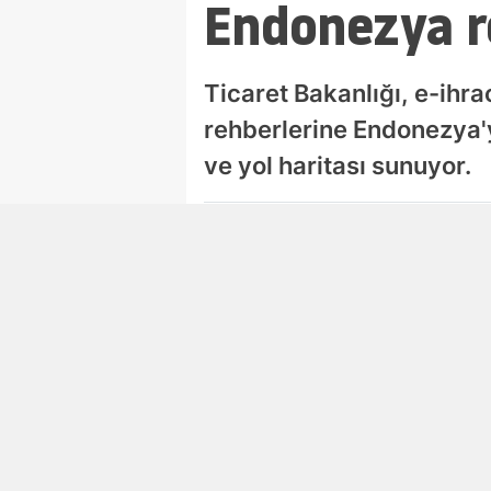
Endonezya r
Ticaret Bakanlığı, e-ihra
rehberlerine Endonezya'yı 
ve yol haritası sunuyor.
Esra Ayçiçek
Editör