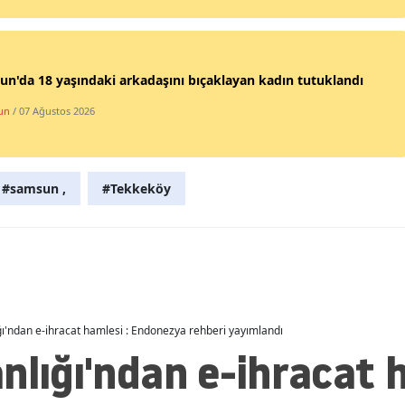
Malatya
Manisa
n'da 18 yaşındaki arkadaşını bıçaklayan kadın tutuklandı
Kahramanmaraş
un
/ 07 Ağustos 2026
Mardin
Muğla
#samsun ,
#Tekkeköy
Muş
Nevşehir
Niğde
Ordu
ğı'ndan e-ihracat hamlesi : Endonezya rehberi yayımlandı
nlığı'ndan e-ihracat h
Rize
Sakarya