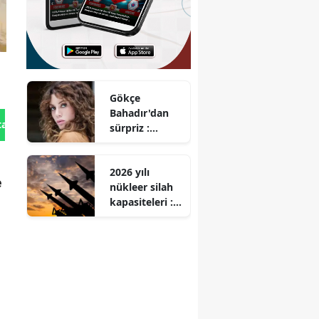
Gökçe
Bahadır'dan
tan Gönder
sürpriz :
Oyuncu sektör
mü değiştirdi?
2026 yılı
e
nükleer silah
kapasiteleri :
Hangi ülkeler
ne kadar
nükleer silaha
sahip?