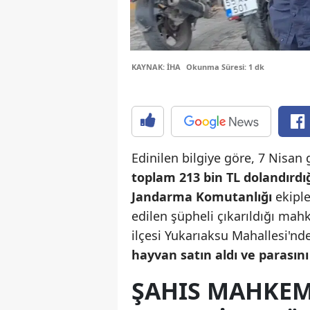
KAYNAK: İHA
Okunma Süresi: 1 dk
Edinilen bilgiye göre, 7 Nisan
toplam 213 bin TL dolandırdı
Jandarma Komutanlığı
ekiple
edilen şüpheli çıkarıldığı m
ilçesi Yukarıaksu Mahallesi'nde 
hayvan satın aldı ve parasın
ŞAHIS MAHKE