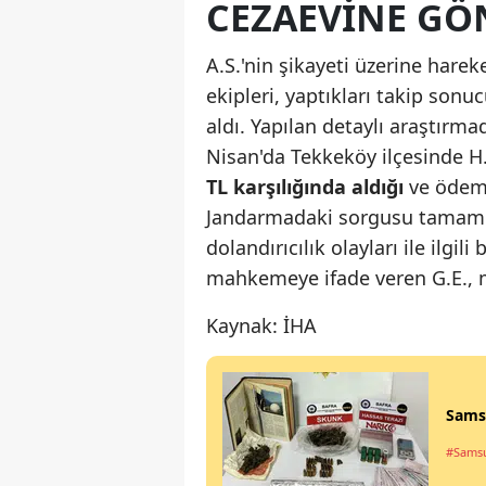
CEZAEVINE GÖ
A.S.'nin şikayeti üzerine hare
ekipleri, yaptıkları takip sonu
aldı. Yapılan detaylı araştırma
Nisan'da Tekkeköy ilçesinde H.
TL karşılığında aldığı
ve ödeme
Jandarmadaki sorgusu tamamla
dolandırıcılık olayları ile ilgil
mahkemeye ifade veren G.E.
Kaynak: İHA
Samsu
#Sams