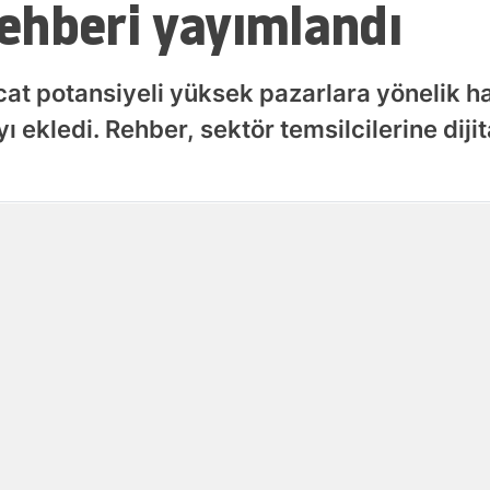
ehberi yayımlandı
Samsun
Siirt
cat potansiyeli yüksek pazarlara yönelik ha
ekledi. Rehber, sektör temsilcilerine dijital
Sinop
Sivas
Tekirdağ
Yayınlanma
09 Ağustos 2026 - 10:14
Tokat
Trabzon
Tunceli
Şanlıurfa
Uşak
Van