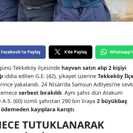
Edirne
Elazığ
Erzincan
Erzurum
Facebook'ta Paylaş
X'de Paylaş
Whatsapp'
Eskişehir
 günü Tekkeköy ilçesinde
hayvan satın alıp 2 kişiyi
Gaziantep
ğı
iddia edilen G.E. (42), şikayet üzerine
Tekkeköy İlç
Giresun
rince yakalandı. 24 Nisan'da Samsun Adliyesi'ne sevk
ahkemece
serbest bırakıldı
. Aynı şahıs dün Atakum
Gümüşhane
A.S. (60) isimli şahıstan 290 bin liraya
2 büyükbaş
Hakkari
ı ödemeden kayıplara karıştı
.
Hatay
MECE
TUTUKLANARAK
Isparta